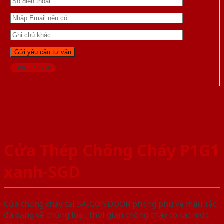
Gọi 0976.169.864
Cửa Thép Chống Cháy P1G1
xanh-SGD
Cửa chống cháy tại SAIGONDOOR phong phú về màu sắc,
đa dạng về chủng loại, thời gian chống cháy có các mức