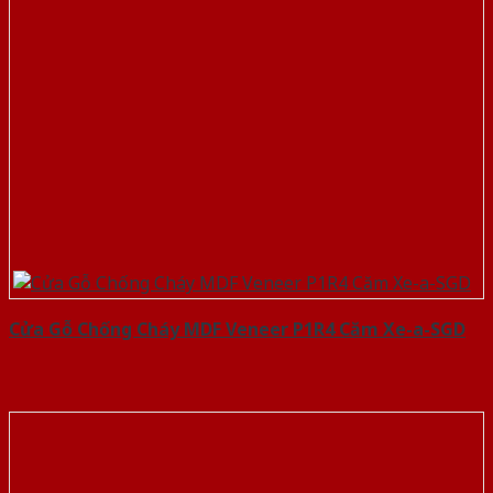
Cửa Gỗ Chống Cháy MDF Veneer P1R4 Căm Xe-a-SGD