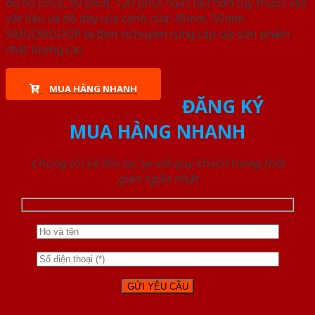
độ 60 phút, 90 phút, 120 phút hoặc lâu hơn tùy thuộc vào
vật liệu và độ dày của cánh cửa: 45mm, 50mm.
SAIGONDOOR là đơn vị chuyên cung cấp các sản phẩm
chất lượng cao.
MUA HÀNG NHANH
ĐĂNG KÝ
MUA HÀNG NHANH
Chúng tôi sẽ liên lạc lại với quý khách trong thời
gian ngắn nhất