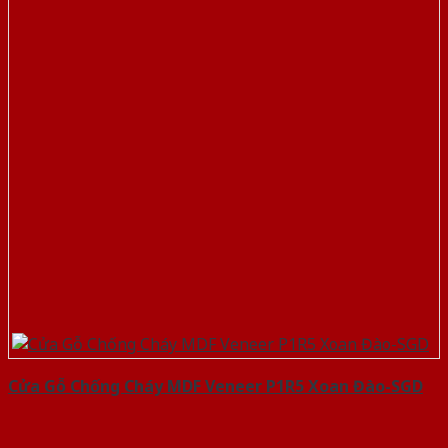
Cửa Gỗ Chống Cháy MDF Veneer P1R5 Xoan Đào-SGD