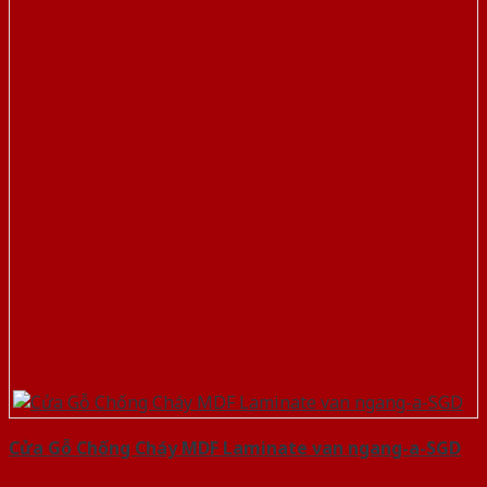
Cửa Gỗ Chống Cháy MDF Laminate van ngang-a-SGD