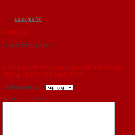
Đánh giá (0)
Đánh giá
Chưa có đánh giá nào.
Hãy là người đầu tiên nhận xét “Cửa Thép
Chống Cháy P1G1 xanh-SGD”
Đánh giá của bạn
*
Nhận xét của bạn
*