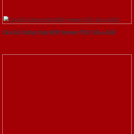
Cửa Gỗ Chống Cháy MDF Veneer P1G1 Sồi-a-SGD