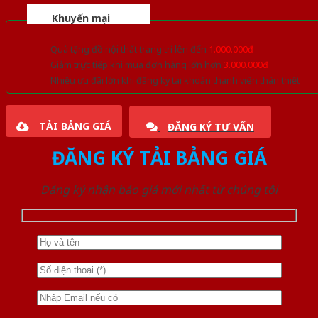
Khuyến mại
Quà tặng đồ nội thất trang trí lên đến
1.000.000đ
Giảm trực tiếp khi mua đơn hàng lớn hơn
3.000.000đ
Nhiều ưu đãi lớn khi đăng ký tài khoản thành viên thân thiết
TẢI BẢNG GIÁ
ĐĂNG KÝ TƯ VẤN
ĐĂNG KÝ TẢI BẢNG GIÁ
Đăng ký nhận báo giá mới nhất từ chúng tôi