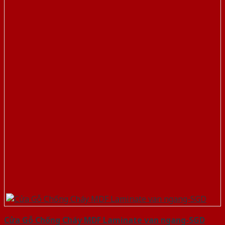
Cửa Gỗ Chống Cháy MDF Laminate van ngang-SGD