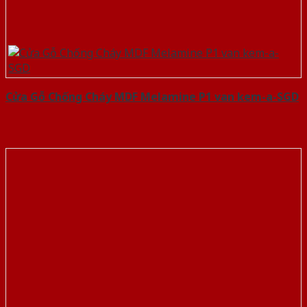
Cửa Gỗ Chống Cháy MDF Melamine P1 van kem-a-SGD