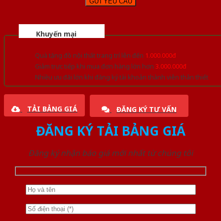
Khuyến mại
Quà tặng đồ nội thất trang trí lên đến
1.000.000đ
Giảm trực tiếp khi mua đơn hàng lớn hơn
3.000.000đ
Nhiều ưu đãi lớn khi đăng ký tài khoản thành viên thân thiết
TẢI BẢNG GIÁ
ĐĂNG KÝ TƯ VẤN
ĐĂNG KÝ TẢI BẢNG GIÁ
Đăng ký nhận báo giá mới nhất từ chúng tôi