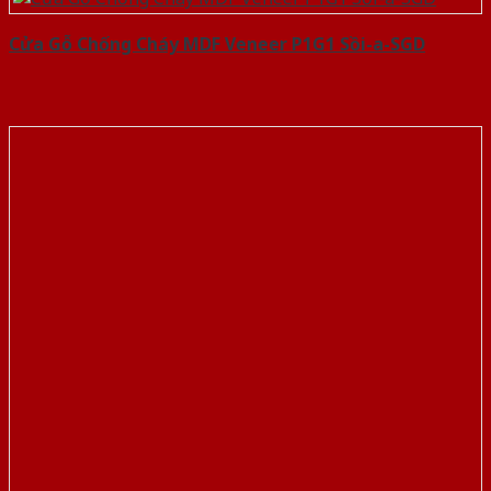
Cửa Gỗ Chống Cháy MDF Veneer P1G1 Sồi-a-SGD