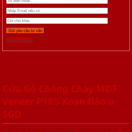
Gọi 0976.169.864
Cửa Gỗ Chống Cháy MDF
Veneer P1R5 Xoan Đào-a-
SGD