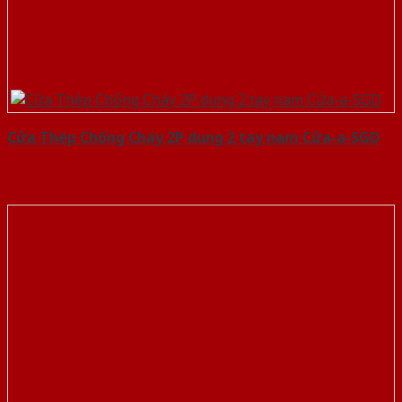
Cửa Thép Chống Cháy 2P dung 2 tay nam Cửa-a-SGD