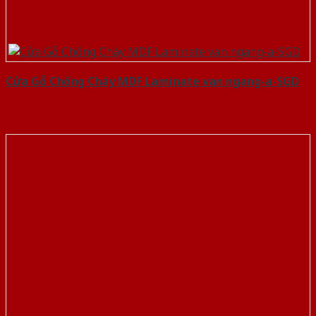
Cửa Gỗ Chống Cháy MDF Laminate van ngang-a-SGD