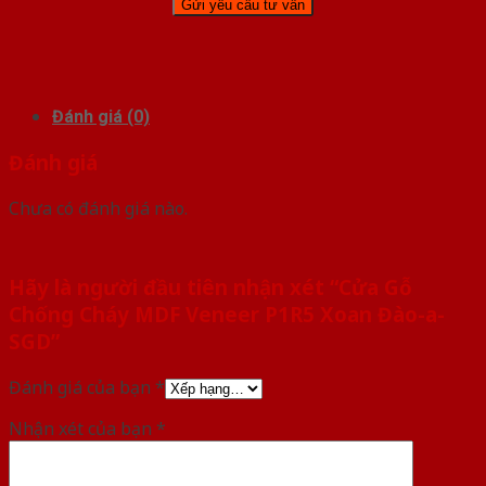
Đánh giá (0)
Đánh giá
Chưa có đánh giá nào.
Hãy là người đầu tiên nhận xét “Cửa Gỗ
Chống Cháy MDF Veneer P1R5 Xoan Đào-a-
SGD”
Đánh giá của bạn
*
Nhận xét của bạn
*