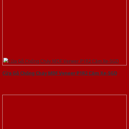
Cửa Gỗ Chống Cháy MDF Veneer P1R2 Căm Xe-SGD