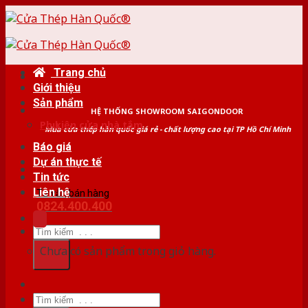
Skip
to
content
Trang chủ
Giới thiệu
Sản phẩm
HỆ THỐNG SHOWROOM SAIGONDOOR
Phụ kiện cửa nhà tắm
Mua cửa thép hàn quốc giá rẻ - chất lượng cao tại TP Hồ Chí Minh
Báo giá
Dự án thực tế
Tin tức
Liên hệ
Tư vấn bán hàng
0824.400.400
Tìm
kiếm:
Chưa có sản phẩm trong giỏ hàng.
Tìm