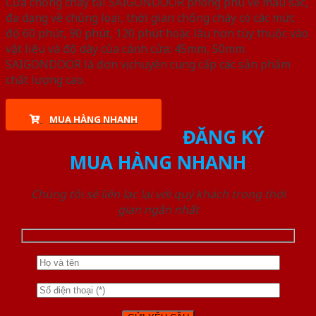
Cửa chống cháy tại SAIGONDOOR phong phú về màu sắc,
đa dạng về chủng loại, thời gian chống cháy có các mức
độ 60 phút, 90 phút, 120 phút hoặc lâu hơn tùy thuộc vào
vật liệu và độ dày của cánh cửa: 45mm, 50mm.
SAIGONDOOR là đơn vị chuyên cung cấp các sản phẩm
chất lượng cao.
MUA HÀNG NHANH
ĐĂNG KÝ
MUA HÀNG NHANH
Chúng tôi sẽ liên lạc lại với quý khách trong thời
gian ngắn nhất