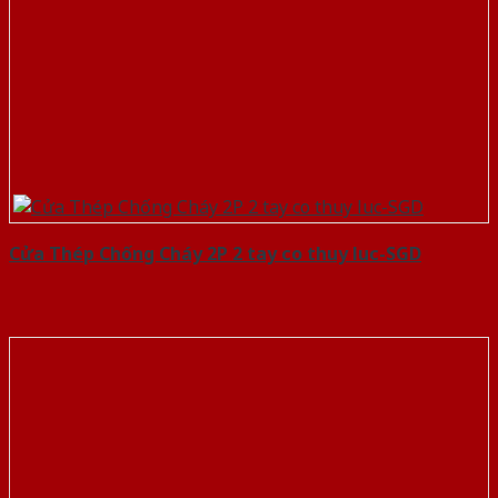
Cửa Thép Chống Cháy 2P 2 tay co thuy luc-SGD