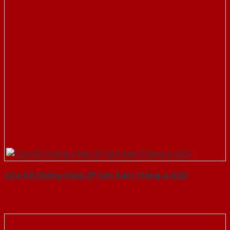
Cửa Gỗ Chống Cháy 2P Sơn Xám Trắng-a-SGD