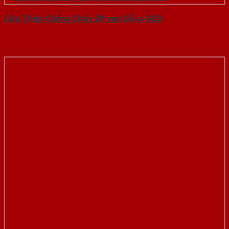
Cửa Thép Chống Cháy 2P van Gỗ-a-SGD