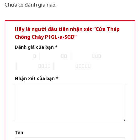
Chưa có đánh giá nào.
Hãy là người đầu tiên nhận xét “Cửa Thép
Chống Cháy P1GL-a-SGD”
Đánh giá của bạn
*
1 of 5 stars
2 of 5 stars
3 of 5 stars
4 of 5 stars
5 of 5 stars
Nhận xét của bạn
*
Tên