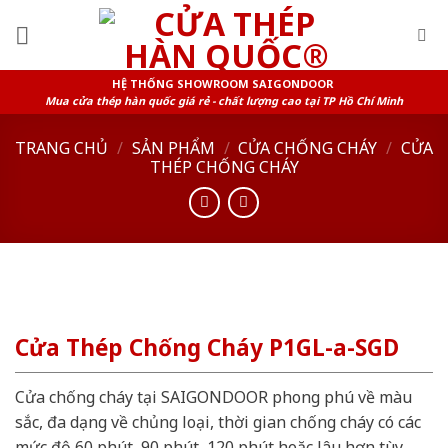
Skip
to
content
HỆ THỐNG SHOWROOM SAIGONDOOR
Mua cửa thép hàn quốc giá rẻ - chất lượng cao tại TP Hồ Chí Minh
TRANG CHỦ
/
SẢN PHẨM
/
CỬA CHỐNG CHÁY
/
CỬA
THÉP CHỐNG CHÁY
Cửa Thép Chống Cháy P1GL-a-SGD
Cửa chống cháy tại SAIGONDOOR phong phú về màu
sắc, đa dạng về chủng loại, thời gian chống cháy có các
mức độ 60 phút, 90 phút, 120 phút hoặc lâu hơn tùy