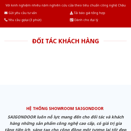
Với kinh nghiệm nhiêu năm nghiên cứu cửa theo tiêu chuẩn công nghệ Châu
Âu.Chúng tôi tự tin là nhà sản xuất & cung cấp hàng đầu tại Việt Nam!
Gửi yêu cầu tư vấn
Tải báo giá tổng hợp
Yêu cầu gọi lại (3 phút)
Dành cho đại lý
ĐỐI TÁC KHÁCH HÀNG
HỆ THỐNG SHOWROOM SAIGONDOOR
SAIGONDOOR luôn nỗ lực mang đến cho đối tác và khách
hàng những sản phẩm công nghệ cao cấp, có giá trị gia
tăng tiện ích, sáng tạo cho cộng đồng một tương lai tốt đẹp