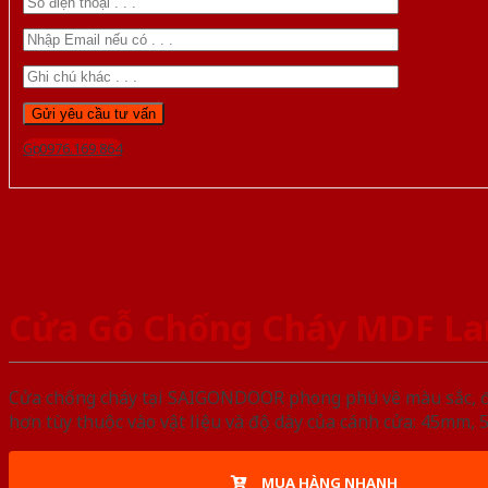
Gọi 0976.169.864
Cửa Gỗ Chống Cháy MDF La
Cửa chống cháy tại SAIGONDOOR phong phú về màu sắc, đa d
hơn tùy thuộc vào vật liệu và độ dày của cánh cửa: 45mm
MUA HÀNG NHANH