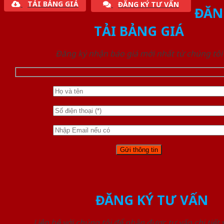
TẢI BẢNG GIÁ
ĐĂNG KÝ TƯ VẤN
ĐĂN
TẢI BẢNG GIÁ
Đăng ký nhận báo giá mới nhất từ chúng tôi
ĐĂNG KÝ TƯ VẤN
Liên hệ với chúng tôi để nhận được tư vấn chi tiết