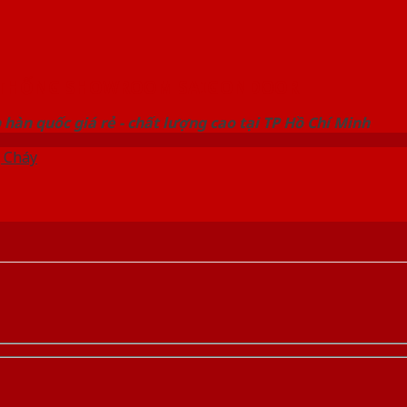
 THỐNG SHOWROOM SAIGONDOOR
hàn quốc giá rẻ - chất lượng cao tại TP Hồ Chí Minh
 Cháy