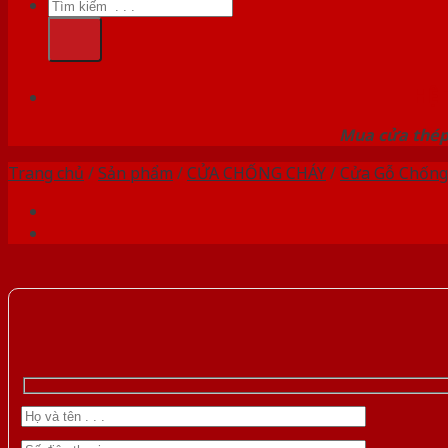
Tìm
kiếm:
HỆ
Mua cửa thép 
Trang chủ
/
Sản phẩm
/
CỬA CHỐNG CHÁY
/
Cửa Gỗ Chống