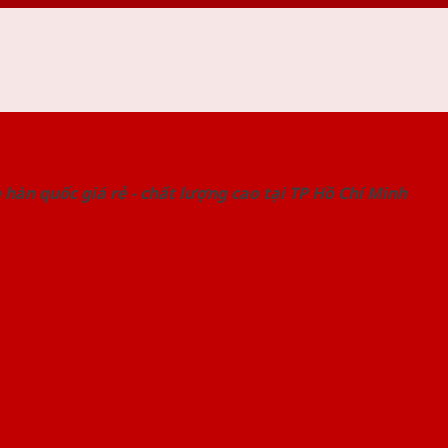
 THỐNG SHOWROOM SAIGONDOOR
hàn quốc giá rẻ - chất lượng cao tại TP Hồ Chí Minh