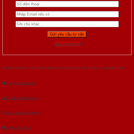
Gọi 0976.169.864
Với kinh nghiệm nhiêu năm nghiên cứu cửa theo tiêu chuẩn công nghệ Châu
Âu.Chúng tôi tự tin là nhà sản xuất & cung cấp hàng đầu tại Việt Nam!
Gửi yêu cầu tư vấn
Tải báo giá tổng hợp
Yêu cầu gọi lại (3 phút)
Dành cho đại lý