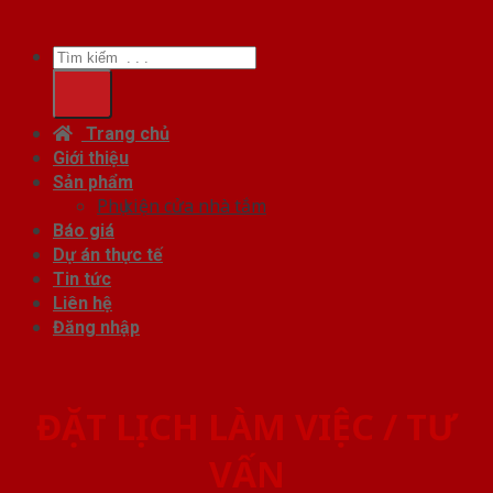
Tìm
kiếm:
Trang chủ
Giới thiệu
Sản phẩm
Phụ kiện cửa nhà tắm
Báo giá
Dự án thực tế
Tin tức
Liên hệ
Đăng nhập
ĐẶT LỊCH LÀM VIỆC / TƯ
VẤN