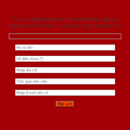
Vui lòng nhập thông tin đặt lịch để được sắp xếp
gặp gỡ làm việc hoăc tư vấn mà không phải chờ đợi.