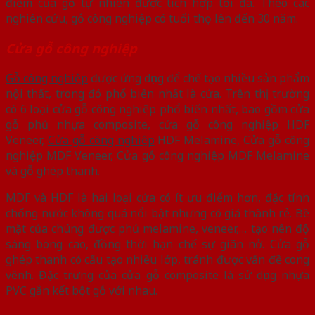
điểm của gỗ tự nhiên được tích hợp tối đa. Theo các
nghiên cứu, gỗ công nghiệp có tuổi thọ lên đến 30 năm.
Cửa gỗ công nghiệp
Gỗ công nghiệp
được ứng dụng để chế tạo nhiều sản phẩm
nội thất, trong đó phổ biến nhất là cửa. Trên thị trường
có 6 loại cửa gỗ công nghiệp phổ biến nhất, bao gồm cửa
gỗ phủ nhựa composite, cửa gỗ công nghiệp HDF
Veneer,
Cửa gỗ công nghiệp
HDF Melamine, Cửa gỗ công
nghiệp MDF Veneer, Cửa gỗ công nghiệp MDF Melamine
và gỗ ghép thanh.
MDF và HDF là hai loại cửa có ít ưu điểm hơn, đặc tính
chống nước không quá nổi bật nhưng có giá thành rẻ. Bề
mặt của chúng được phủ melamine, veneer,… tạo nên độ
sáng bóng cao, đồng thời hạn chế sự giãn nở. Cửa gỗ
ghép thanh có cấu tạo nhiều lớp, tránh được vấn đề cong
vênh. Đặc trưng của cửa gỗ composite là sử dụng nhựa
PVC gắn kết bột gỗ với nhau.