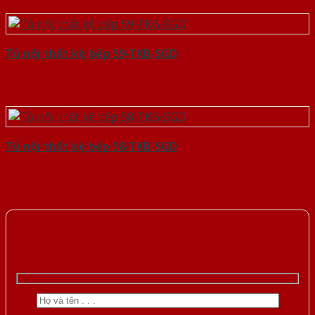
Tủ nội thất kệ bếp 59-TKB-SGD
Tủ nội thất kệ bếp 58-TKB-SGD