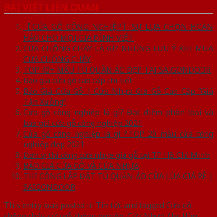
BÀI VIẾT LIÊN QUAN
【CỬA GỖ CÔNG NGHIỆP】SỰ LỰA CHỌN HOÀN
HẢO CHO MỌI GIA ĐÌNH VIỆT
CỬA CHỐNG CHÁY LÀ GÌ? NHỮNG LƯU Ý KHI MUA
CỬA CHỐNG CHÁY
TOP 40+ MẪU TỦ QUẦN ÁO ĐẸP TẠI SAIGONDOOR
Báo giá cửa gỗ cao cấp chi tiết
Báo Giá Cửa Gỗ | Cửa Nhựa Giả Gỗ Cao Cấp “Giá
Tận Xưởng”
Cửa gỗ công nghiệp là gì? Đặc điểm phân loại và
báo giá cửa gỗ công nghiệp 2021
Cửa gỗ công nghiệp là gì ?.TOP 20 mẫu cửa công
nghiệp đẹp 2021
Đơn vị thi công cửa nhựa giả gỗ tại TP Hồ Chí Minh
BÁO GIÁ CỬA GỖ VÀ CỬA NHỰA
THI CÔNG LẮP ĐẶT TỦ QUẦN ÁO CỬA LÙA GIÁ RẺ |
SAIGONDOOR
This entry was posted in
Tin tức
and tagged
Cửa gỗ
chống cháy
,
cửa gỗ chông nghiệp
,
Cửa Nhựa Abs Hàn