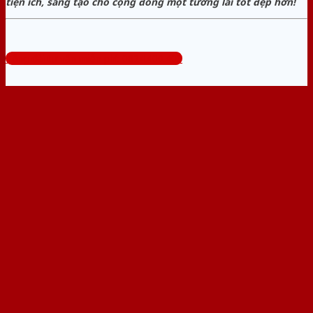
tiện ích, sáng tạo cho cộng đồng một tương lai tốt đẹp hơn!
Tổng đài tư vấn miễn phí: 0824.400.400