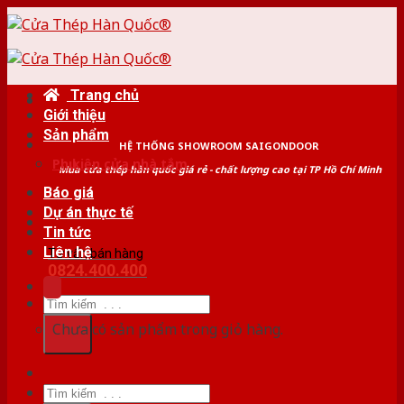
Skip
to
content
Trang chủ
Giới thiệu
Sản phẩm
HỆ THỐNG SHOWROOM SAIGONDOOR
Phụ kiện cửa nhà tắm
Mua cửa thép hàn quốc giá rẻ - chất lượng cao tại TP Hồ Chí Minh
Báo giá
Dự án thực tế
Tin tức
Liên hệ
Tư vấn bán hàng
0824.400.400
Tìm
kiếm:
Chưa có sản phẩm trong giỏ hàng.
Tìm