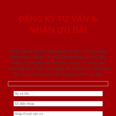
ĐĂNG KÝ TƯ VẤN &
NHẬN ƯU ĐÃI
Nhập thông tin để nhận được tư vấn miễn phí qua
điện thoại / email/ tại văn phòng hoặc tại nhà quý
khách. Chúng tôi cam kết mọi thông tin nhập vào
dưới đây được bảo mật tuyệt đối cũng như chỉ phục vụ
yêu cầu tư vấn duy nhất của quý khách tại đây.