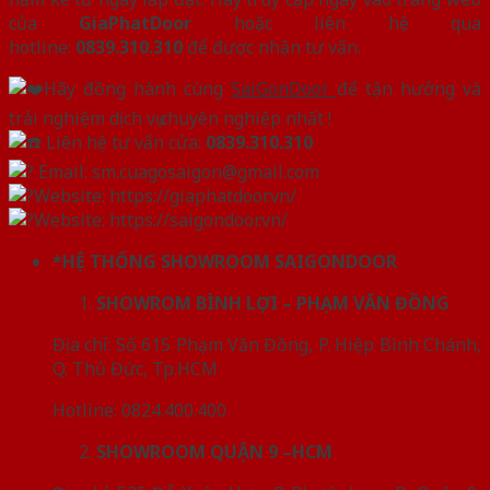
của
GiaPhatDoor
hoặc liên hệ qua
hotline:
0839.310.310
để được nhận tư vấn.
Hãy đồng hành cùng
SaiGonDoor
để tận hưởng và
trải nghiệm dịch vụ chuyên nghiệp nhất !
Liên hệ tư vấn cửa:
0839.310.310
Email: sm.cuagosaigon@gmail.com
Website: https://giaphatdoor.vn/
Website: https://saigondoor.vn/
*HỆ THỐNG SHOWROOM SAIGONDOOR
SHOWROM BÌNH LỢI – PHẠM VĂN ĐỒNG
Địa chỉ: Số 615 Phạm Văn Đồng, P. Hiệp Bình Chánh,
Q. Thủ Đức, Tp.HCM
Hotline: 0824.400.400
SHOWROOM QUẬN 9 –HCM