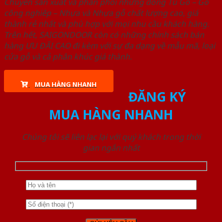
Chuyên sản xuất và phân phối những dòng Tủ Gỗ – Gỗ
công nghiêp – Nhựa và Nhựa gỗ chất lượng cao, giá
thành rẻ nhất và phù hợp với mọi nhu cầu khách hàng.
Trên hết, SAIGONDOOR còn có những chính sách bán
hàng ƯU ĐÃI CAO đi kèm với sự đa dạng về mẫu mã, loại
cửa gỗ và cả phân khúc giá thành.
MUA HÀNG NHANH
ĐĂNG KÝ
MUA HÀNG NHANH
Chúng tôi sẽ liên lạc lại với quý khách trong thời
gian ngắn nhất