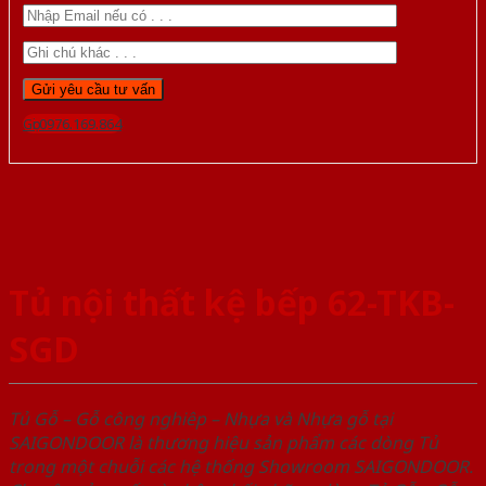
Gọi 0976.169.864
Tủ nội thất kệ bếp 62-TKB-
SGD
Tủ Gỗ – Gỗ công nghiêp – Nhựa và Nhựa gỗ tại
SAIGONDOOR là thương hiệu sản phẩm các dòng Tủ
trong một chuỗi các hệ thống Showroom SAIGONDOOR.