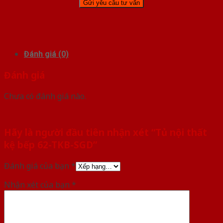
Đánh giá (0)
Đánh giá
Chưa có đánh giá nào.
Hãy là người đầu tiên nhận xét “Tủ nội thất
kệ bếp 62-TKB-SGD”
Đánh giá của bạn
*
Nhận xét của bạn
*