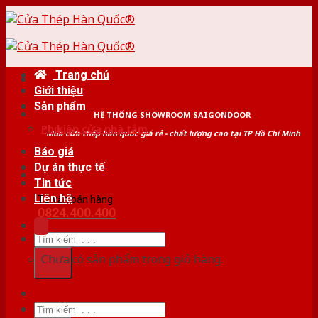
Skip
to
content
Trang chủ
Giới thiệu
Sản phẩm
HỆ THỐNG SHOWROOM SAIGONDOOR
Phụ kiện cửa nhà tắm
Mua cửa thép hàn quốc giá rẻ - chất lượng cao tại TP Hồ Chí Minh
Báo giá
Dự án thực tế
Tin tức
Liên hệ
Tư vấn bán hàng
0824.400.400
Tìm
kiếm:
Chưa có sản phẩm trong giỏ hàng.
Tìm