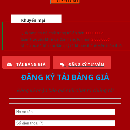
Khuyến mại
Quà tặng đồ nội thất trang trí lên đến
1.000.000đ
Giảm trực tiếp khi mua đơn hàng lớn hơn
3.000.000đ
Nhiều ưu đãi lớn khi đăng ký tài khoản thành viên thân thiết
TẢI BẢNG GIÁ
ĐĂNG KÝ TƯ VẤN
ĐĂNG KÝ TẢI BẢNG GIÁ
Đăng ký nhận báo giá mới nhất từ chúng tôi