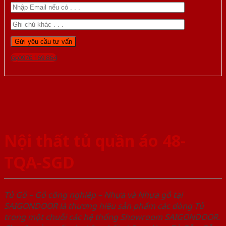
Gọi 0976.169.864
Nội thất tủ quần áo 48-
TQA-SGD
Tủ Gỗ – Gỗ công nghiêp – Nhựa và Nhựa gỗ tại
SAIGONDOOR là thương hiệu sản phẩm các dòng Tủ
trong một chuỗi các hệ thống Showroom SAIGONDOOR.