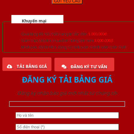
Khuyến mại
Quà tặng đồ nội thất trang trí lên đến
1.000.000đ
Giảm trực tiếp khi mua đơn hàng lớn hơn
3.000.000đ
Nhiều ưu đãi lớn khi đăng ký tài khoản thành viên thân thiết
TẢI BẢNG GIÁ
ĐĂNG KÝ TƯ VẤN
ĐĂNG KÝ TẢI BẢNG GIÁ
Đăng ký nhận báo giá mới nhất từ chúng tôi