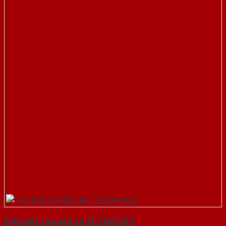
Nội thất tủ quần áo 12-TQA-SGD