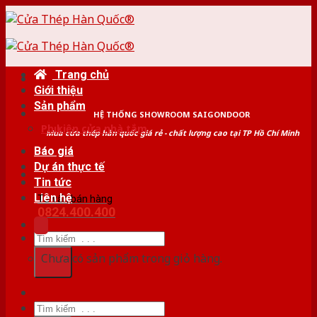
Skip
to
content
Trang chủ
Giới thiệu
Sản phẩm
HỆ THỐNG SHOWROOM SAIGONDOOR
Phụ kiện cửa nhà tắm
Mua cửa thép hàn quốc giá rẻ - chất lượng cao tại TP Hồ Chí Minh
Báo giá
Dự án thực tế
Tin tức
Liên hệ
Tư vấn bán hàng
0824.400.400
Tìm
kiếm:
Chưa có sản phẩm trong giỏ hàng.
Tìm