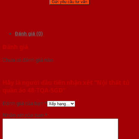
Đánh giá (0)
Đánh giá
Chưa có đánh giá nào.
Hãy là người đầu tiên nhận xét “Nội thất tủ
quần áo 48-TQA-SGD”
Đánh giá của bạn
*
Nhận xét của bạn
*