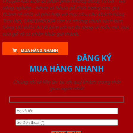
Chuyên sản xuất và phân phối những dòng Tủ Gỗ – Gỗ
công nghiêp – Nhựa và Nhựa gỗ chất lượng cao, giá
thành rẻ nhất và phù hợp với mọi nhu cầu khách hàng.
Trên hết, SAIGONDOOR còn có những chính sách bán
hàng ƯU ĐÃI CAO đi kèm với sự đa dạng về mẫu mã, loại
cửa gỗ và cả phân khúc giá thành.
MUA HÀNG NHANH
ĐĂNG KÝ
MUA HÀNG NHANH
Chúng tôi sẽ liên lạc lại với quý khách trong thời
gian ngắn nhất