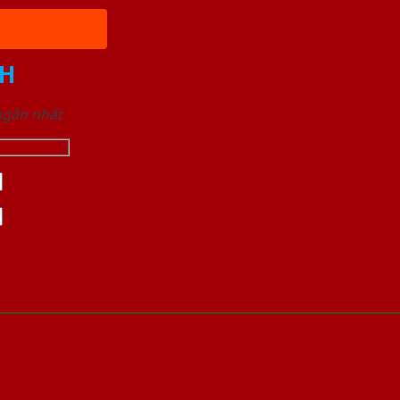
H
 ngắn nhất