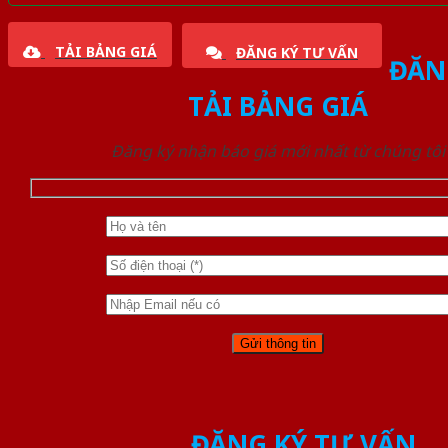
TẢI BẢNG GIÁ
ĐĂNG KÝ TƯ VẤN
ĐĂN
TẢI BẢNG GIÁ
Đăng ký nhận báo giá mới nhất từ chúng tôi
ĐĂNG KÝ TƯ VẤN