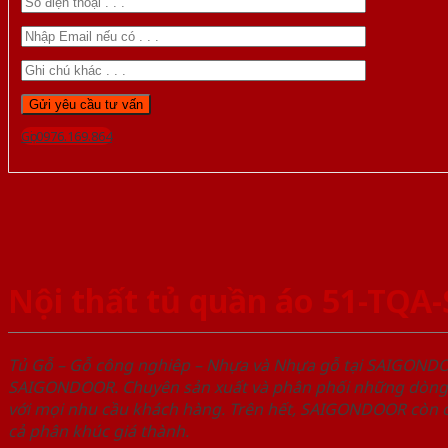
Gọi 0976.169.864
Nội thất tủ quần áo 51-TQA
Tủ Gỗ – Gỗ công nghiêp – Nhựa và Nhựa gỗ tại SAIGOND
SAIGONDOOR. Chuyên sản xuất và phân phối những dòng T
với mọi nhu cầu khách hàng. Trên hết, SAIGONDOOR còn c
cả phân khúc giá thành.