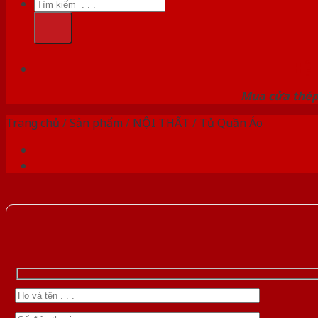
Tìm
kiếm:
HỆ
Mua cửa thép 
Trang chủ
/
Sản phẩm
/
NỘI THẤT
/
Tủ Quần Áo