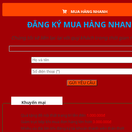
MUA HÀNG NHANH
ĐĂNG KÝ MUA HÀNG NHAN
Chúng tôi sẽ liên lạc lại với quý khách trong thời gian
Khuyến mại
Quà tặng đồ nội thất trang trí lên đến
1.000.000đ
Giảm trực tiếp khi mua đơn hàng lớn hơn
3.000.000đ
Nhiều ưu đãi lớn khi đăng ký tài khoản thành viên thân thiết