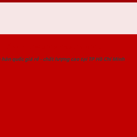
 THỐNG SHOWROOM SAIGONDOOR
hàn quốc giá rẻ - chất lượng cao tại TP Hồ Chí Minh