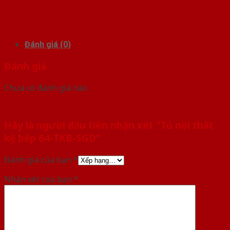
Đánh giá (0)
Đánh giá
Chưa có đánh giá nào.
Hãy là người đầu tiên nhận xét “Tủ nội thất
kệ bếp 64-TKB-SGD”
Đánh giá của bạn
*
Nhận xét của bạn
*