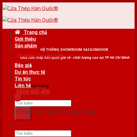
Skip
to
content
Trang chủ
Giới thiệu
Sản phẩm
HỆ THỐNG SHOWROOM SAIGONDOOR
Phụ kiện cửa nhà tắm
Mua cửa thép hàn quốc giá rẻ - chất lượng cao tại TP Hồ Chí Minh
Báo giá
Dự án thực tế
Tin tức
Liên hệ
Tư vấn bán hàng
0824.400.400
Tìm
kiếm:
Chưa có sản phẩm trong giỏ hàng.
Tìm