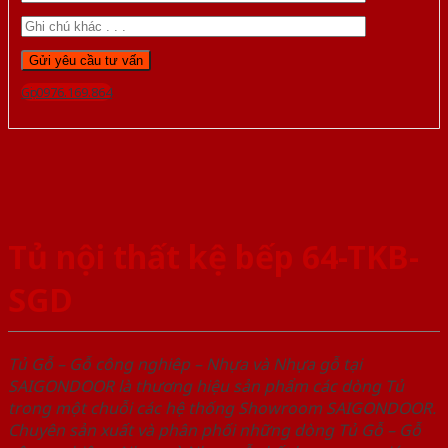
Gọi 0976.169.864
Tủ nội thất kệ bếp 64-TKB-
SGD
Tủ Gỗ – Gỗ công nghiêp – Nhựa và Nhựa gỗ tại
SAIGONDOOR là thương hiệu sản phẩm các dòng Tủ
trong một chuỗi các hệ thống Showroom SAIGONDOOR.
Chuyên sản xuất và phân phối những dòng Tủ Gỗ – Gỗ