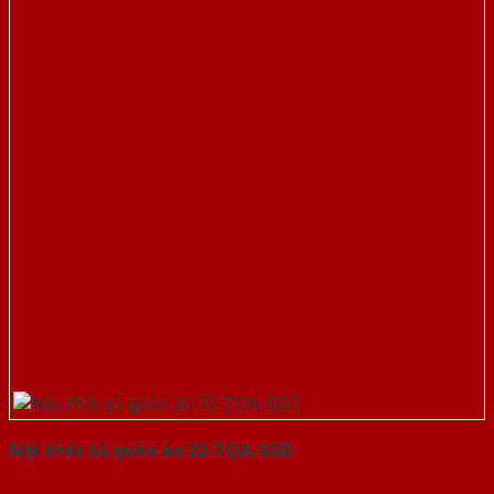
Nội thất tủ quần áo 22-TQA-SGD