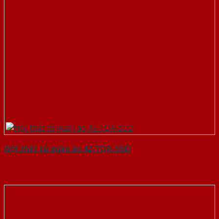
Nội thất tủ quần áo 42-TQA-SGD