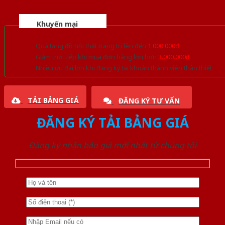
Khuyến mại
Quà tặng đồ nội thất trang trí lên đến
1.000.000đ
Giảm trực tiếp khi mua đơn hàng lớn hơn
3.000.000đ
Nhiều ưu đãi lớn khi đăng ký tài khoản thành viên thân thiết
TẢI BẢNG GIÁ
ĐĂNG KÝ TƯ VẤN
ĐĂNG KÝ TẢI BẢNG GIÁ
Đăng ký nhận báo giá mới nhất từ chúng tôi