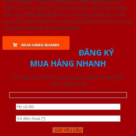
công nghiêp – Nhựa và Nhựa gỗ chất lượng cao, giá
thành rẻ nhất và phù hợp với mọi nhu cầu khách hàng.
Trên hết, SAIGONDOOR còn có những chính sách bán
hàng ƯU ĐÃI CAO đi kèm với sự đa dạng về mẫu mã, loại
cửa gỗ và cả phân khúc giá thành.
MUA HÀNG NHANH
ĐĂNG KÝ
MUA HÀNG NHANH
Chúng tôi sẽ liên lạc lại với quý khách trong thời
gian ngắn nhất