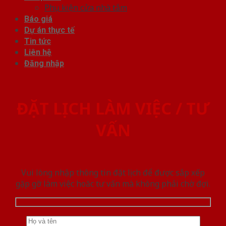
Phụ kiện cửa nhà tắm
Báo giá
Dự án thực tế
Tin tức
Liên hệ
Đăng nhập
ĐẶT LỊCH LÀM VIỆC / TƯ
VẤN
Vui lòng nhập thông tin đặt lịch để được sắp xếp
gặp gỡ làm việc hoăc tư vấn mà không phải chờ đợi.