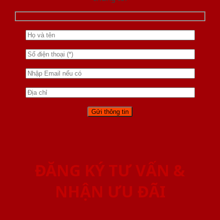
ĐĂNG KÝ TƯ VẤN &
NHẬN ƯU ĐÃI