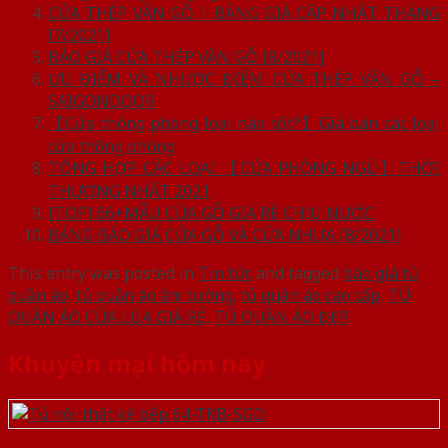
CỬA THÉP VÂN GỖ | BẢNG GIÁ CẬP NHẬT THÁNG
[7/2021]
BÁO GIÁ CỬA THÉP VÂN GỖ [8/2021]
ƯU ĐIỂM VÀ NHƯỢC ĐIỂM CỬA THÉP VÂN GỖ –
SAIGONDOOR
【Cửa thông phòng loại nào tốt?】Giá bán các loại
cửa thông phòng
TỔNG HỢP CÁC LOẠI 【CỬA PHÒNG NGỦ】THỜI
THƯỢNG NHẤT 2021
[TOP] 66+MẪU CỬA GỖ GIÁ RẺ CHỊU NƯỚC
BẢNG BÁO GIÁ CỬA GỖ VÀ CỬA NHỰA [8/2021]
This entry was posted in
Tin tức
and tagged
báo giá tủ
quần áo
,
tủ quần áo âm tường
,
tủ quần áo cao cấp
,
TỦ
QUẦN ÁO CỬA LÙA GIÁ RẺ
,
TỦ QUẦN ÁO ĐẸP
.
Khuyến mại hôm nay