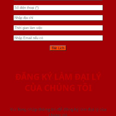
ĐĂNG KÝ LÀM ĐẠI LÝ
CỦA CHÚNG TÔI
Vui lòng nhập thông tin để đăng ký làm đại lý của
chúng tôi