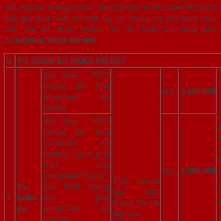
xác, đầy đủ thông tin vui lòng liên hệ kinh doanh để được
báo giá một cách chi tiết. Có rất nhiều chi phí kèm theo
nên khi để được thông tin tốt nhất vui lòng liên
hệ
hotline: 0818 400 400
B
TỦ QUẦN ÁO DẠNG ĐỒ RỜI
Vật liệu : MDF
chống ẩm Phủ
m2
2.600.000
Melamine An
cường
Vật liệu : MDF
chống ẩm Phủ
Laminate An
cường, Cánh phủ
một mặt
m2
3.000.000
LaminateThùng:
Tiêu chuẩn
Tủ
ván MDF chống
sâu 600.
1
quần
ẩm phủ
Dạng đồ rời
áo
melamine An
lắp ráp
Cường