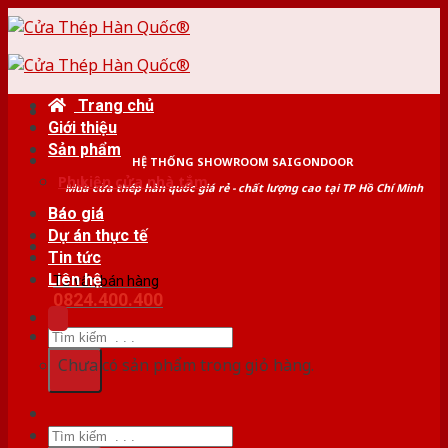
Skip
to
content
Trang chủ
Giới thiệu
Sản phẩm
HỆ THỐNG SHOWROOM SAIGONDOOR
Phụ kiện cửa nhà tắm
Mua cửa thép hàn quốc giá rẻ - chất lượng cao tại TP Hồ Chí Minh
Báo giá
Dự án thực tế
Tin tức
Liên hệ
Tư vấn bán hàng
0824.400.400
Tìm
kiếm:
Chưa có sản phẩm trong giỏ hàng.
Tìm