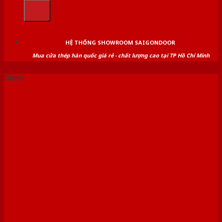
kiếm:
HỆ THỐNG SHOWROOM SAIGONDOOR
Mua cửa thép hàn quốc giá rẻ - chất lượng cao tại TP Hồ Chí Minh
Tin tức
THI CÔNG LẮP ĐẶT TỦ
QUẦN ÁO CỬA LÙA GIÁ RẺ
| SAIGONDOOR