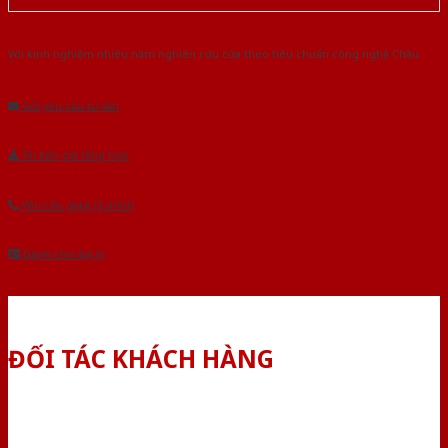
Với kinh nghiệm nhiêu năm nghiên cứu cửa theo tiêu chuẩn công nghệ Châu
Âu.Chúng tôi tự tin là nhà sản xuất & cung cấp hàng đầu tại Việt Nam!
Gửi yêu cầu tư vấn
Tải báo giá tổng hợp
Yêu cầu gọi lại (3 phút)
Dành cho đại lý
ĐỐI TÁC KHÁCH HÀNG