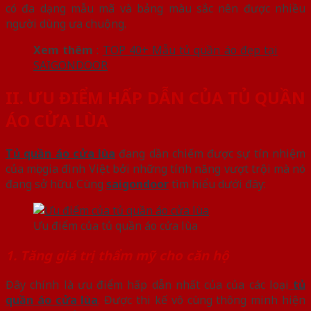
có đa dạng mẫu mã và bảng màu sắc nên được nhiều
người dùng ưa chuộng.
Xem thêm
:
TOP 40+ Mẫu tủ quần áo đẹp tại
SAIGONDOOR
II. ƯU ĐIỂM HẤP DẪN CỦA TỦ QUẦN
ÁO CỬA LÙA
Tủ quần áo cửa lùa
đang dần chiếm được sự tín nhiệm
của mọi gia đình Việt bởi những tính năng vượt trội mà nó
đang sở hữu. Cùng
saigondoor
tìm hiểu dưới đây:
Ưu điểm của tủ quần áo cửa lùa
1. Tăng giá trị thẩm mỹ cho căn hộ
Đây chính là ưu điểm hấp dẫn nhất của của các loại
tủ
quần áo cửa lùa
. Được thi kế vô cùng thông minh hiện