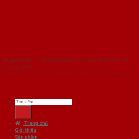
SaigonDoor™
- Hệ thống Showroom cửa hàng đầu Việt
Nam từ 2010
Copyright ⓒ 2010 – 2026 SaigonDoor™ | Đơn vị chủ quản SaigonDoor
Tìm
kiếm:
Trang chủ
Giới thiệu
Sản phẩm