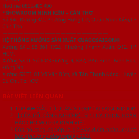
Hotline: 0855.400.400
*SHOWROOM NINH KIỀU – CẦN THƠ
Số 94c, Đường 3/2, Phường Hưng Lợi, Quận Ninh Kiều,TP
Cần Thơ
————————————————————
HỆ THỐNG XƯỞNG SẢN XUẤT CUAGOSAIGON®
Xưởng SX I: Số 361 TX25, Phường Thạnh Xuân, Q12, TP.
HCM.
Xưởng SX II: Số 60/3 Đường 9, KP2, P.An Bình, Biên Hòa,
Đồng Nai
Xưởng SX III: 81 Võ Văn Bích, Xã Tân Thạnh Đông, Huyện
Củ Chi, Tp.HCM
BÀI VIẾT LIÊN QUAN
TOP 40+ MẪU TỦ QUẦN ÁO ĐẸP TẠI SAIGONDOOR
【CỬA GỖ CÔNG NGHIỆP】SỰ LỰA CHỌN HOÀN
HẢO CHO MỌI GIA ĐÌNH VIỆT
Cửa gỗ công nghiệp là gì? Đặc điểm phân loại và
báo giá cửa gỗ công nghiệp 2021