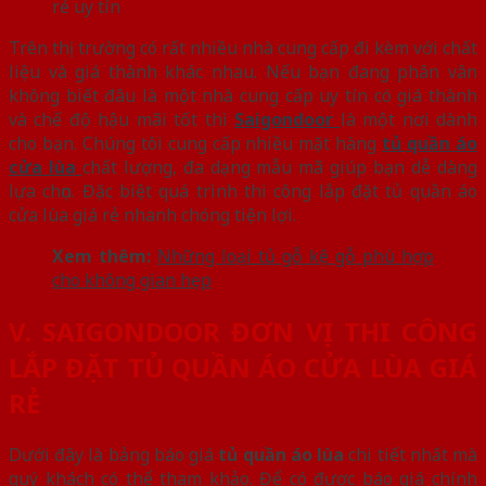
rẻ uy tín
Trên thị trường có rất nhiều nhà cung cấp đi kèm với chất
liệu và giá thành khác nhau. Nếu bạn đang phân vân
không biết đâu là một nhà cung cấp uy tín có giá thành
và chế độ hậu mãi tốt thì
Saigondoor
là một nơi dành
cho bạn. Chúng tôi cung cấp nhiều mặt hàng
tủ quần áo
cửa lùa
chất lượng, đa dạng mẫu mã giúp bạn dễ dàng
lựa chọn. Đặc biệt quá trình thi công lắp đặt tủ quần áo
cửa lùa giá rẻ nhanh chóng tiện lợi.
Xem thêm:
Những loại tủ gỗ kệ gỗ phù hợp
cho không gian hẹp
V. SAIGONDOOR ĐƠN VỊ THI CÔNG
LẮP ĐẶT TỦ QUẦN ÁO CỬA LÙA GIÁ
RẺ
Dưới đây là bảng báo giá
tủ quần áo lùa
chi tiết nhất mà
quý khách có thể tham khảo. Để có được báo giá chính