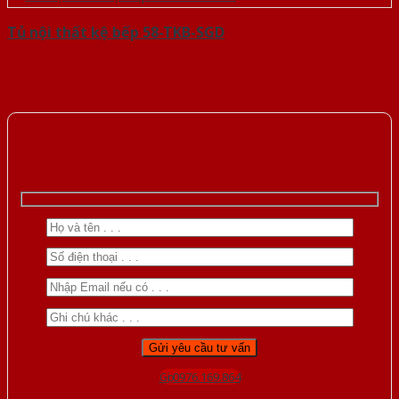
Tủ nội thất kệ bếp 58-TKB-SGD
Gọi 0976.169.864