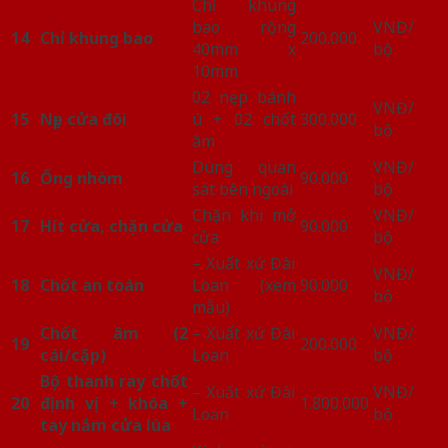
Chỉ khung
bao rộng
VNĐ/
14
Chỉ khung bao
200.000
40mm x
bộ
10mm
02 nẹp bánh
VNĐ/
15
Nẹp cửa đôi
ú + 02 chốt
300.000
bộ
âm
Dùng quan
VNĐ/
16
Ống nhòm
90.000
sát bên ngoài
bộ
Chặn khi mở
VNĐ/
17
Hít cửa, chặn cửa
90.000
cửa
bộ
– Xuất xứ Đài
VNĐ/
18
Chốt an toàn
Loan (xem
90.000
bộ
mẫu)
Chốt âm (2
– Xuất xứ Đài
VNĐ/
19
200.000
cái/cặp)
Loan
bộ
Bộ thanh ray chốt
– Xuất xứ Đài
VNĐ/
20
định vị + khóa +
1.800.000
Loan
bộ
tay nắm cửa lùa