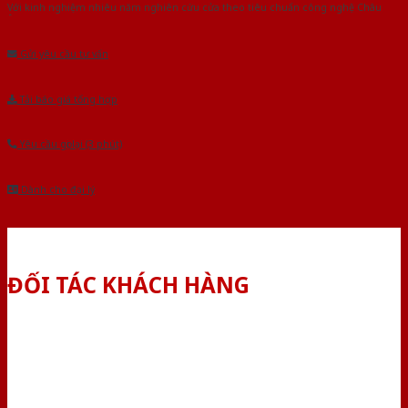
Với kinh nghiệm nhiêu năm nghiên cứu cửa theo tiêu chuẩn công nghệ Châu
Âu.Chúng tôi tự tin là nhà sản xuất & cung cấp hàng đầu tại Việt Nam!
Gửi yêu cầu tư vấn
Tải báo giá tổng hợp
Yêu cầu gọi lại (3 phút)
Dành cho đại lý
ĐỐI TÁC KHÁCH HÀNG