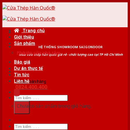
Skip
to
content
Trang chủ
Giới thiệu
Sản phẩm
HỆ THỐNG SHOWROOM SAIGONDOOR
Phụ kiện cửa nhà tắm
Mua cửa thép hàn quốc giá rẻ - chất lượng cao tại TP Hồ Chí Minh
Báo giá
Dự án thực tế
Tin tức
Liên hệ
Tư vấn bán hàng
0824.400.400
Tìm
kiếm:
Chưa có sản phẩm trong giỏ hàng.
Tìm