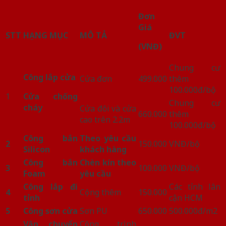
Đơn
Giá
STT
HẠNG MỤC
MÔ TẢ
ĐVT
(VNĐ)
Chung cư
Công lắp cửa
Cửa đơn
499.000
thêm
100.000đ/bộ
1
Cửa chống
Chung cư
cháy
Cửa đôi và cửa
660.000
thêm
cao trên 2.2m
100.000đ/bộ
Công bắn
Theo yêu cầu
2
150.000
VNĐ/bộ
Silicon
khách hàng
Công bắn
Chèn kín theo
3
100.000
VNĐ/bộ
Foam
yêu cầu
Công lắp đi
Các tỉnh lân
4
Cộng thêm
150.000
tỉnh
cận HCM
5
Công sơn cửa
Sơn PU
650.000
500.000đ/m2
Vận chuyển
Công trình