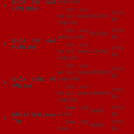
(loại nhỏ)
KHÓA TAY GẠT
4
LIỀN THÂN
– Inox xuất
VNĐ/
xứ Đài Loan
500.000
bộ
(loại lớn)
– Inox xuất
VNĐ/
850.000
xứ Đài Loan
bộ
KHÓA TAY GẠT
5
– Inox xuất
PHÂN THỂ
VNĐ/
xứ Đài Loan
1.250.00
bộ
(loại tốt)
– Inox xuất
VNĐ/
xứ Đài Loan
6.800.000
bộ
(loại nhỏ)
KHÓA ĐIỆN TỬ
6
VÂN TAY
– Inox xuất
VNĐ/
xứ Đài Loan
9.800.000
bộ
(loại lớn)
– Inox dày
VNĐ/
30.000
2.5mm
bộ
BẢN LỀ (Đài Loan,
7
TQ)
– Inox dày
VNĐ/
40.000
3mm
bộ