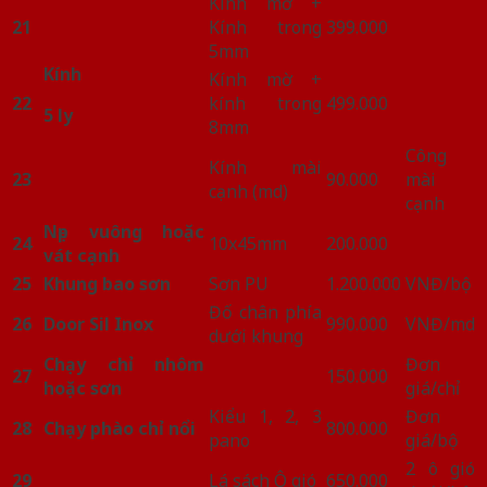
Kính mờ +
21
Kính trong
399.000
5mm
Kính
Kính mờ +
22
kính trong
499.000
5 ly
8mm
Công
Kính mài
23
90.000
mài
cạnh (md)
cạnh
Nẹp vuông hoặc
24
10x45mm
200.000
vát cạnh
25
Khung bao sơn
Sơn PU
1.200.000
VNĐ/bộ
Đố chân phía
26
Door Sil Inox
990.000
VNĐ/md
dưới khung
Chạy chỉ nhôm
Đơn
27
150.000
hoặc sơn
giá/chỉ
Kiểu 1, 2, 3
Đơn
28
Chạy phào chỉ nổi
800.000
pano
giá/bộ
2 ô gió
29
Lá sách Ô gió
650.000