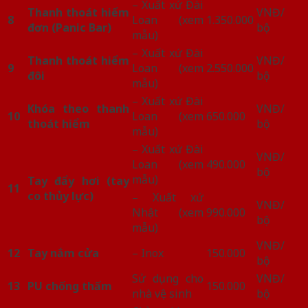
– Xuất xứ Đài
Thanh thoát hiểm
VNĐ/
8
Loan (xem
1.350.000
đơn (Panic Bar)
bộ
mẫu)
– Xuất xứ Đài
Thanh thoát hiểm
VNĐ/
9
Loan (xem
2.550.000
đôi
bộ
mẫu)
– Xuất xứ Đài
Khóa theo thanh
VNĐ/
10
Loan (xem
650.000
thoát hiểm
bộ
mẫu)
– Xuất xứ Đài
VNĐ/
Loan (xem
490.000
bộ
mẫu)
Tay đẩy hơi (tay
11
co thủy lực)
– Xuất xứ
VNĐ/
Nhật (xem
990.000
bộ
mẫu)
VNĐ/
12
Tay nắm cửa
– Inox
150.000
bộ
Sử dụng cho
VNĐ/
13
PU chống thấm
150.000
nhà vệ sinh
bộ