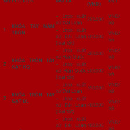
Stt
PHỤ KIỆN
MÔ TẢ
ĐVT
(VNĐ)
– Inox xuất
VNĐ/
200.000
xứ Đài Loan
bộ
KHÓA TAY NẮM
1
– Inox xuất
TRÒN
VNĐ/
xứ Đài Loan
300.000
bộ
(loại tốt)
– Inox xuất
VNĐ/
400.000
xứ Hàn Quốc
bộ
KHÓA TRÒN TAY
2
– Inox xuất
GẠT HQ
VNĐ/
xứ Hàn Quốc
500.000
bộ
(loại tốt)
– Inox xuất
VNĐ/
350.000
xứ Đài Loan
bộ
KHÓA TRÒN TAY
3
– Inox xuất
GẠT ĐL
VNĐ/
xứ Đài Loan
400.000
bộ
(loại tốt)
– Inox xuất
VNĐ/
xứ Đài Loan
400.000
bộ