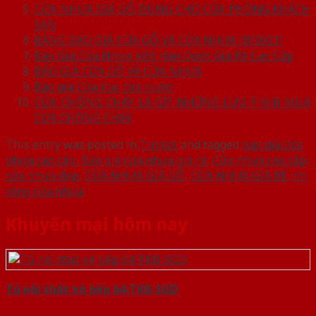
CỬA NHỰA GIẢ GỖ DÙNG CHO CỬA PHÒNG KHÁCH
SẠN
BẢNG BÁO GIÁ CỬA GỖ VÀ CỬA NHỰA [8/2021]
Báo Giá Cửa Nhựa ABS Hàn Quốc Giá Rẻ Cao Cấp
BÁO GIÁ CỬA GỖ VÀ CỬA NHỰA
Báo giá Cửa lùa, cửa trượt
CỬA CHỐNG CHÁY LÀ GÌ? NHỮNG LƯU Ý KHI MUA
CỬA CHỐNG CHÁY
This entry was posted in
Tin tức
and tagged
báo giá cửa
nhựa cao cấp
,
Báo giá cửa nhựa giá rẻ
,
Cửa nhựa cao cấp
,
cửa nhựa đẹp
,
CỬA NHỰA GIẢ GỖ
,
CỬA NHỰA GIÁ RẺ
,
thi
công cửa nhựa
.
Khuyến mại hôm nay
Tủ nội thất kệ bếp 64-TKB-SGD