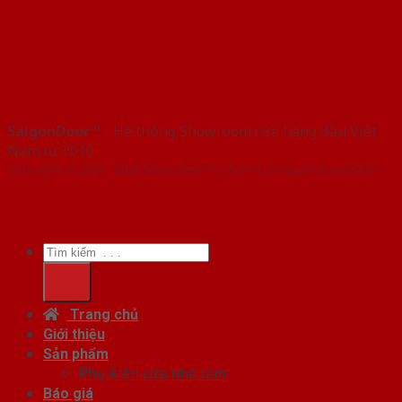
SaigonDoor™
- Hệ thống Showroom cửa hàng đầu Việt
Nam từ 2010
Copyright ⓒ 2010 – 2026 SaigonDoor™ | Đơn vị chủ quản SaigonDoor
Tìm
kiếm:
Trang chủ
Giới thiệu
Sản phẩm
Phụ kiện cửa nhà tắm
Báo giá