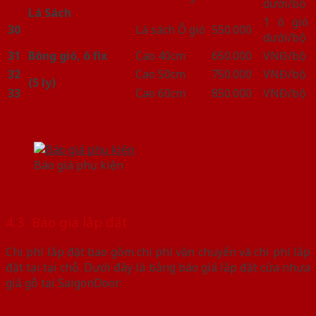
dưới/bộ
Lá Sách
1 ô gió
30
Lá sách Ô gió
550.000
dưới/bộ
31
Bông gió, ô fix
Cao 40cm
650.000
VNĐ/bộ
32
Cao 50cm
750.000
VNĐ/bộ
(5 ly)
33
Cao 60cm
850.000
VNĐ/bộ
Báo giá phụ kiện
4.3. Báo giá lắp đặt
Chi phí lắp đặt bao gồm chi phí vận chuyển và chi phí lắp
đặt tại tại chỗ. Dưới đây là bảng báo giá lắp đặt cửa nhựa
giả gỗ tại SaigonDoor: