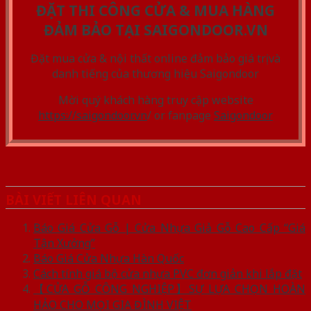
ĐẶT THI CÔNG CỬA & MUA HÀNG
ĐẢM BẢO TẠI SAIGONDOOR.VN
Đặt mua cửa & nội thất online đảm bảo giá trị và
danh tiếng của thương hiệu Saigondoor
Mời quý khách hàng truy cập website
https://saigondoor.vn
/ or fanpage
Saigondoor
BÀI VIẾT LIÊN QUAN
Báo Giá Cửa Gỗ | Cửa Nhựa Giả Gỗ Cao Cấp “Giá
Tận Xưởng”
Báo Giá Cửa Nhựa Hàn Quốc
Cách tính giá bộ cửa nhựa PVC đơn giản khi lắp đặt
【CỬA GỖ CÔNG NGHIỆP】SỰ LỰA CHỌN HOÀN
HẢO CHO MỌI GIA ĐÌNH VIỆT