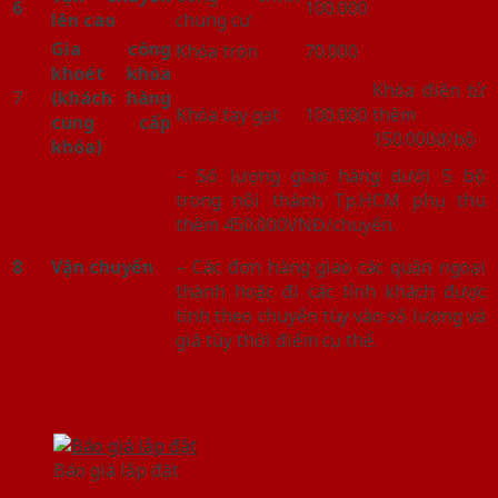
6
100.000
lên cao
chung cư
Gia công
Khóa tròn
70.000
khoét khóa
Khóa điện tử
7
(khách hàng
Khóa tay gạt
100.000
thêm
cung cấp
150.000đ/bộ
khóa)
– Số lượng giao hàng dưới 5 bộ
trong nội thành Tp.HCM phụ thu
thêm 450.000VNĐ/chuyến.
8
Vận chuyển
– Các đơn hàng giao các quận ngoại
thành hoặc đi các tỉnh khách được
tính theo chuyến tùy vào số lượng và
giá tùy thời điểm cụ thể.
Báo giá lắp đặt