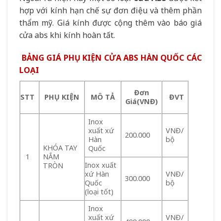
hợp với kính hạn chế sự đơn điệu và thêm phần
thẩm mỹ. Giá kính được cộng thêm vào báo giá
cửa abs khi kính hoàn tất.
BẢNG GIÁ PHỤ KIỆN CỬA ABS HÀN QUỐC
CÁC
LOẠI
Đơn
STT
PHỤ KIỆN
MÔ TẢ
ĐVT
Giá(VNĐ)
Inox
xuất xứ
VNĐ/
200.000
Hàn
bộ
KHÓA TAY
Quốc
NẮM
1
Inox xuất
TRÒN
xứ Hàn
VNĐ/
300.000
Quốc
bộ
(loại tốt)
Inox
xuất xứ
VNĐ/