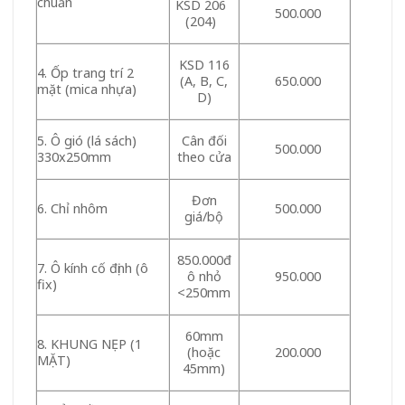
chuẩn
KSD 206
500.000
(204)
KSD 116
4. Ốp trang trí 2
(A, B, C,
650.000
mặt (mica nhựa)
D)
5. Ô gió (lá sách)
Cân đối
500.000
330x250mm
theo cửa
Đơn
6. Chỉ nhôm
500.000
giá/bộ
850.000đ
7. Ô kính cố định (ô
ô nhỏ
950.000
fix)
<250mm
60mm
8. KHUNG NẸP (1
(hoặc
200.000
MẶT)
45mm)