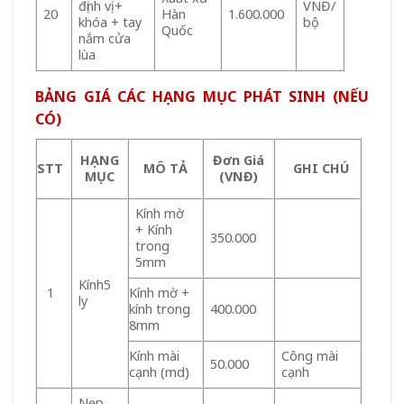
định vị +
VNĐ/
Hàn
1.600.000
20
khóa + tay
bộ
Quốc
nắm cửa
lùa
BẢNG GIÁ CÁC HẠNG MỤC PHÁT SINH (NẾU
CÓ)
HẠNG
Đơn Giá
STT
MÔ TẢ
GHI CHÚ
MỤC
(VNĐ)
Kính mờ
+ Kính
350.000
trong
5mm
Kính5
Kính mờ +
1
ly
kính trong
400.000
8mm
Kính mài
Công mài
50.000
cạnh (md)
cạnh
Nẹp