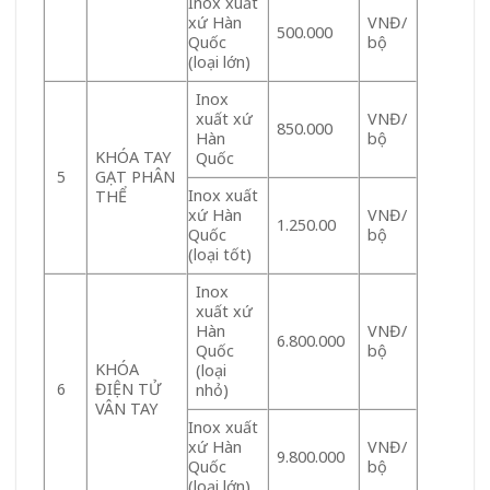
Inox xuất
xứ Hàn
VNĐ/
500.000
Quốc
bộ
(loại lớn)
Inox
xuất xứ
VNĐ/
850.000
Hàn
bộ
KHÓA TAY
Quốc
GẠT PHÂN
5
Inox xuất
THỂ
xứ Hàn
VNĐ/
1.250.00
Quốc
bộ
(loại tốt)
Inox
xuất xứ
Hàn
VNĐ/
6.800.000
Quốc
bộ
KHÓA
(loại
ĐIỆN TỬ
6
nhỏ)
VÂN TAY
Inox xuất
xứ Hàn
VNĐ/
9.800.000
Quốc
bộ
(loại lớn)