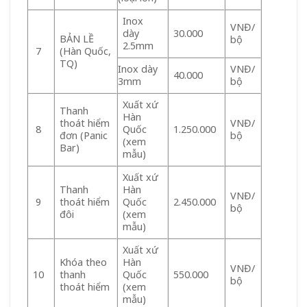
Inox
VNĐ/
dày
30.000
BẢN LỀ
bộ
2.5mm
(Hàn Quốc,
7
TQ)
Inox dày
VNĐ/
40.000
3mm
bộ
Xuất xứ
Thanh
Hàn
thoát hiểm
VNĐ/
Quốc
1.250.000
8
đơn (Panic
bộ
(xem
Bar)
mẫu)
Xuất xứ
Thanh
Hàn
VNĐ/
thoát hiểm
Quốc
2.450.000
9
bộ
đôi
(xem
mẫu)
Xuất xứ
Khóa theo
Hàn
VNĐ/
thanh
Quốc
550.000
10
bộ
thoát hiểm
(xem
mẫu)