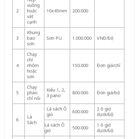
vuông
hoặc
10x45mm
200.000
2
vát
cạnh
Khung
bao
Sơn PU
1.000.000
VNĐ/bộ
3
sơn
Chạy
chỉ
nhôm
150.000
Đơn giá/chỉ
4
hoặc
sơn
Chạy
Kiểu 1, 2,
phào
800.000
Đơn giá/bộ
5
3 pano
chỉ nổi
Lá sách Ô
2 ô gió
600.000
gió
dưới/bộ
Lá
6
Sách
Lá sách Ô
1 ô gió
500.000
gió
dưới/bộ