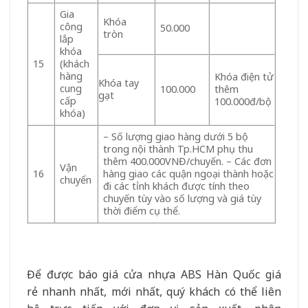
Gia
Khóa
công
50.000
tròn
lắp
khóa
(khách
15
hàng
Khóa điện tử
Khóa tay
cung
100.000
thêm
gạt
cấp
100.000đ/bộ
khóa)
– Số lượng giao hàng dưới 5 bộ
trong nội thành Tp.HCM phụ thu
thêm 400.000VNĐ/chuyến. – Các đơn
Vận
hàng giao các quận ngoại thành hoặc
16
chuyển
đi các tỉnh khách được tính theo
chuyến tùy vào số lượng và giá tùy
thời điểm cụ thể.
Để được báo giá cửa nhựa ABS Hàn Quốc giá
rẻ nhanh nhất, mới nhất, quý khách có thể liên