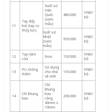
Xuất xứ
Hàn
VNĐ/
Quốc
480.000
bộ
(xem
Tay đẩy
mẫu)
hơi (tay co
11
thủy lực)
Xuất xứ
Nhật
VNĐ/
950.000
(xem
bộ
mẫu)
Tay nắm
VNĐ/
Inox
150.000
12
cửa
bộ
Sử dụng
PU chống
VNĐ/
cho nhà
150.000
13
thấm
bộ
vệ sinh
Chỉ
khung
Chỉ khung
bao
VNĐ/
200.000
14
bao
rộng
bộ
40mm x
10mm