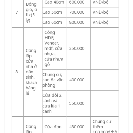
Cao 40cm
600.000
VNĐ/bộ
Bông
gió, ô
Cao 50cm
700.000
VNĐ/bộ
7
fix(5
ly)
Cao 60cm
800.000
VNĐ/bộ
Công
HDF,
Veneer,
mdf, cửa
350.000
Công
nhựa,
lắp
cửa nhựa
cửa
gỗ
nhà ở
dân
8
Chung cư,
sinh,
cao ốc văn
400.000
khách
phòng
hàng
lẻ
Cửa đôi 2
cánh và
550.000
cửa lùa 1
cánh
Chung cư
Công
Cửa đơn
450.000
thêm
lắp
100.000đ/bộ