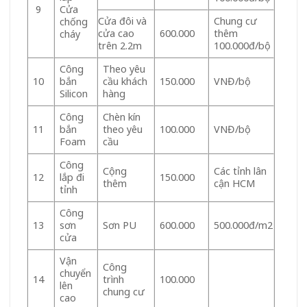
Cửa
9
Cửa đôi và
Chung cư
chống
cửa cao
600.000
thêm
cháy
trên 2.2m
100.000đ/bộ
Công
Theo yêu
bắn
cầu khách
150.000
VNĐ/bộ
10
Silicon
hàng
Công
Chèn kín
bắn
theo yêu
100.000
VNĐ/bộ
11
Foam
cầu
Công
Cộng
Các tỉnh lân
lắp đi
150.000
12
thêm
cận HCM
tỉnh
Công
sơn
Sơn PU
600.000
500.000đ/m2
13
cửa
Vận
Công
chuyển
trình
100.000
14
lên
chung cư
cao