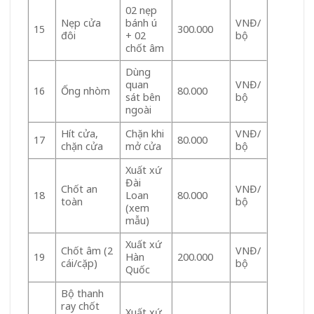
02 nẹp
Nẹp cửa
bánh ú
VNĐ/
300.000
15
đôi
+ 02
bộ
chốt âm
Dùng
quan
VNĐ/
Ống nhòm
80.000
16
sát bên
bộ
ngoài
Hít cửa,
Chặn khi
VNĐ/
80.000
17
chặn cửa
mở cửa
bộ
Xuất xứ
Đài
Chốt an
VNĐ/
Loan
80.000
18
toàn
bộ
(xem
mẫu)
Xuất xứ
Chốt âm (2
VNĐ/
Hàn
200.000
19
cái/cặp)
bộ
Quốc
Bộ thanh
ray chốt
Xuất xứ