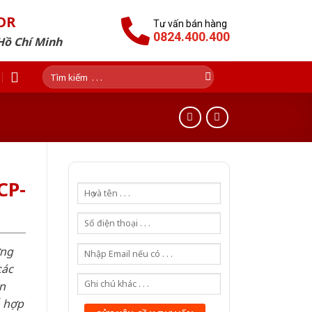
OR
Tư vấn bán hàng
0824.400.400
Hồ Chí Minh
Tìm
kiếm:
CP-
ơng
các
n
ỗ hợp