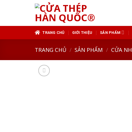
Skip
to
content
TRANG CHỦ
GIỚI THIỆU
SẢN PHẨM
TRANG CHỦ
/
SẢN PHẨM
/
CỬA N