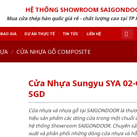
HỆ THỐNG SHOWROOM SAIGONDO
Mua cửa thép hàn quốc giá rẻ - chất lượng cao tại TP 
BÁO GIÁ
DỰ ÁN THỰC TẾ
TIN TỨC
LIÊN HỆ
HỰA
/
CỬA NHỰA GỖ COMPOSITE
Cửa Nhựa Sungyu SYA 02-
SGD
Cửa nhựa và nhựa gỗ tại SAIGONDOOR là thư
hiệu sản phẩm các dòng cửa trong một chuỗi 
hệ thống Showroom SAIGONDOOR. Chuyên sả
xuất và phân phối những dòng cửa nhựa và h