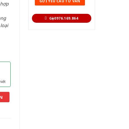
 hợp
àng
Gọi 0976.169.864
loại
hiết
N