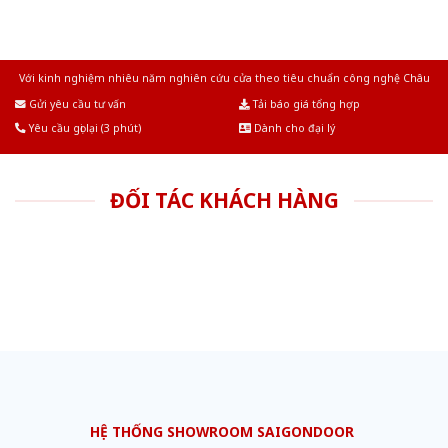
Với kinh nghiệm nhiêu năm nghiên cứu cửa theo tiêu chuẩn công nghệ Châu
Âu.Chúng tôi tự tin là nhà sản xuất & cung cấp hàng đầu tại Việt Nam!
Gửi yêu cầu tư vấn
Tải báo giá tổng hợp
Yêu cầu gọi lại (3 phút)
Dành cho đại lý
ĐỐI TÁC KHÁCH HÀNG
HỆ THỐNG SHOWROOM SAIGONDOOR