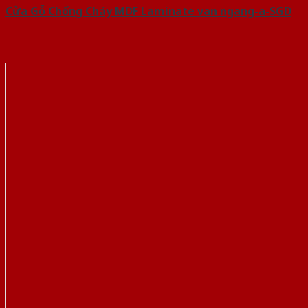
Cửa Gỗ Chống Cháy MDF Laminate van ngang-a-SGD