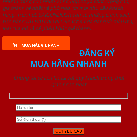
những dòng cửa nhựa và hỗ hợp nhựa chất lượng cao,
giá thành rẻ nhất và phù hợp với mọi nhu cầu khách
hàng. Trên hết, SAIGONDOOR còn có những chính sách
bán hàng ƯU ĐÃI CAO đi kèm với sự đa dạng về mẫu mã,
loại cửa gỗ và cả phân khúc giá thành.
MUA HÀNG NHANH
ĐĂNG KÝ
MUA HÀNG NHANH
Chúng tôi sẽ liên lạc lại với quý khách trong thời
gian ngắn nhất