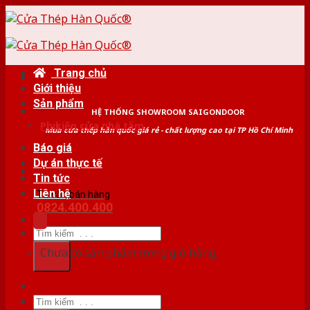
Skip
to
content
Trang chủ
Giới thiệu
Sản phẩm
HỆ THỐNG SHOWROOM SAIGONDOOR
Phụ kiện cửa nhà tắm
Mua cửa thép hàn quốc giá rẻ - chất lượng cao tại TP Hồ Chí Minh
Báo giá
Dự án thực tế
Tin tức
Liên hệ
Tư vấn bán hàng
0824.400.400
Tìm
kiếm:
Chưa có sản phẩm trong giỏ hàng.
Tìm