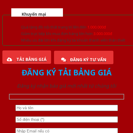
Khuyến mại
Quà tặng đồ nội thất trang trí lên đến
1.000.000đ
Giảm trực tiếp khi mua đơn hàng lớn hơn
3.000.000đ
Nhiều ưu đãi lớn khi đăng ký tài khoản thành viên thân thiết
TẢI BẢNG GIÁ
ĐĂNG KÝ TƯ VẤN
ĐĂNG KÝ TẢI BẢNG GIÁ
Đăng ký nhận báo giá mới nhất từ chúng tôi