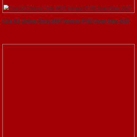
Cửa Gỗ Chống Cháy MDF Veneer P1R5 Xoan Đào-SGD