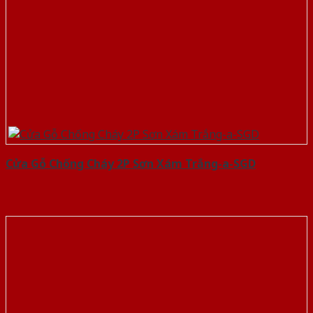
Cửa Gỗ Chống Cháy 2P Sơn Xám Trắng-a-SGD