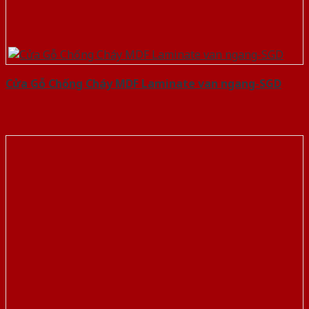
Cửa Gỗ Chống Cháy MDF Laminate van ngang-SGD