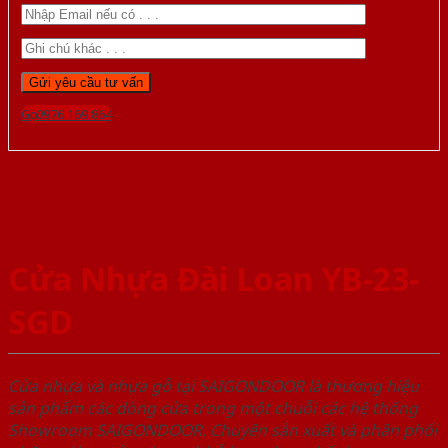
Gọi 0976.169.864
Cửa Nhựa Đài Loan YB-23-
SGD
Cửa nhựa và nhựa gỗ tại SAIGONDOOR là thương hiệu
sản phẩm các dòng cửa trong một chuỗi các hệ thống
Showroom SAIGONDOOR. Chuyên sản xuất và phân phối