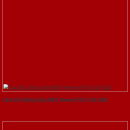
Cửa Gỗ Chống Cháy MDF Veneer P1G1 Sồi-SGD