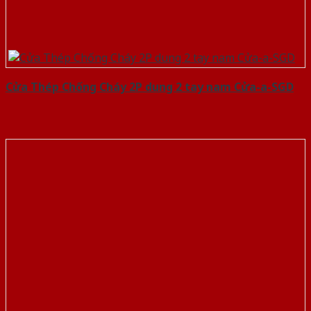
Cửa Thép Chống Cháy 2P dung 2 tay nam Cửa-a-SGD