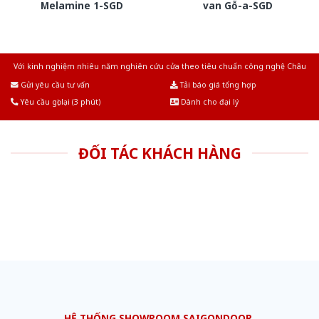
Melamine 1-SGD
van Gỗ-a-SGD
Với kinh nghiệm nhiêu năm nghiên cứu cửa theo tiêu chuẩn công nghệ Châu
Âu.Chúng tôi tự tin là nhà sản xuất & cung cấp hàng đầu tại Việt Nam!
Gửi yêu cầu tư vấn
Tải báo giá tổng hợp
Yêu cầu gọi lại (3 phút)
Dành cho đại lý
ĐỐI TÁC KHÁCH HÀNG
HỆ THỐNG SHOWROOM SAIGONDOOR