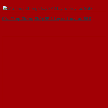
Cửa Thép Chống Cháy 2P 2 tay co thuy luc-SGD