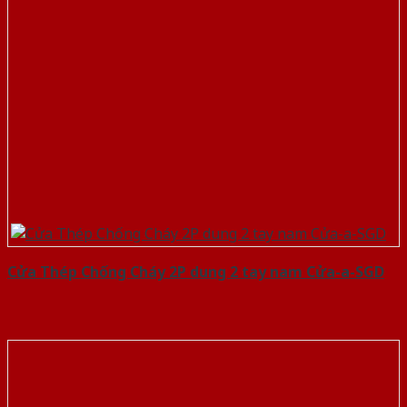
Cửa Thép Chống Cháy 2P dung 2 tay nam Cửa-a-SGD