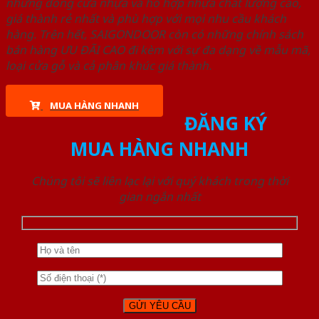
những dòng cửa nhựa và hỗ hợp nhựa chất lượng cao,
giá thành rẻ nhất và phù hợp với mọi nhu cầu khách
hàng. Trên hết, SAIGONDOOR còn có những chính sách
bán hàng ƯU ĐÃI CAO đi kèm với sự đa dạng về mẫu mã,
loại cửa gỗ và cả phân khúc giá thành.
MUA HÀNG NHANH
ĐĂNG KÝ
MUA HÀNG NHANH
Chúng tôi sẽ liên lạc lại với quý khách trong thời
gian ngắn nhất