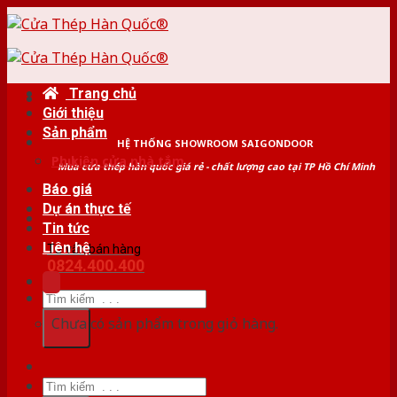
Skip
to
content
Trang chủ
Giới thiệu
Sản phẩm
HỆ THỐNG SHOWROOM SAIGONDOOR
Phụ kiện cửa nhà tắm
Mua cửa thép hàn quốc giá rẻ - chất lượng cao tại TP Hồ Chí Minh
Báo giá
Dự án thực tế
Tin tức
Liên hệ
Tư vấn bán hàng
0824.400.400
Tìm
kiếm:
Chưa có sản phẩm trong giỏ hàng.
Tìm