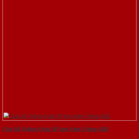
Cửa Gỗ Chống Cháy 2P Sơn Xám Trắng-SGD