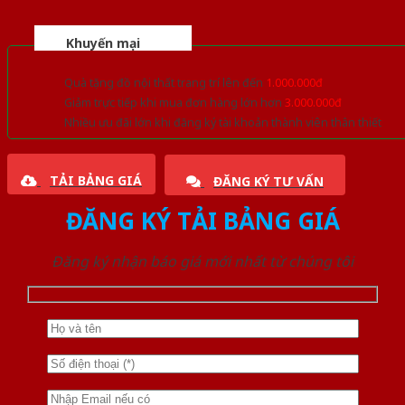
Khuyến mại
Quà tặng đồ nội thất trang trí lên đến
1.000.000đ
Giảm trực tiếp khi mua đơn hàng lớn hơn
3.000.000đ
Nhiều ưu đãi lớn khi đăng ký tài khoản thành viên thân thiết
TẢI BẢNG GIÁ
ĐĂNG KÝ TƯ VẤN
ĐĂNG KÝ TẢI BẢNG GIÁ
Đăng ký nhận báo giá mới nhất từ chúng tôi