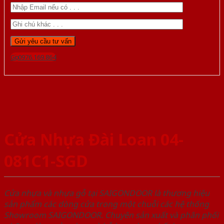
Gọi 0976.169.864
Cửa Nhựa Đài Loan 04-
081C1-SGD
Cửa nhựa và nhựa gỗ tại SAIGONDOOR là thương hiệu
sản phẩm các dòng cửa trong một chuỗi các hệ thống
Showroom SAIGONDOOR. Chuyên sản xuất và phân phối