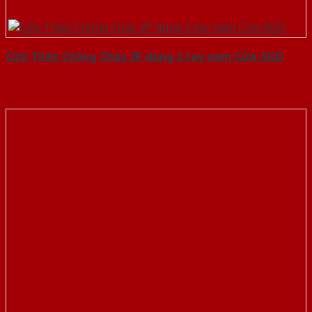
Cửa Thép Chống Cháy 2P dung 2 tay nam Cửa-SGD