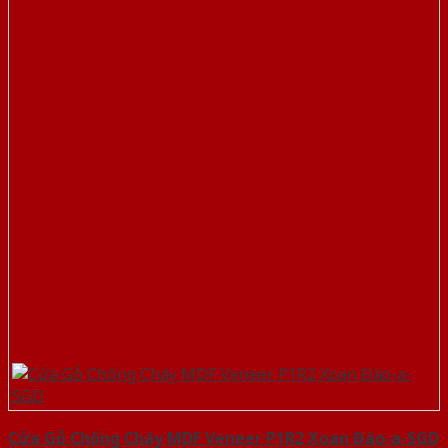
Cửa Gỗ Chống Cháy MDF Veneer P1R2 Xoan Đào-a-SGD