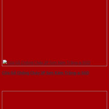
Cửa Gỗ Chống Cháy 2P Sơn Xám Trắng-a-SGD