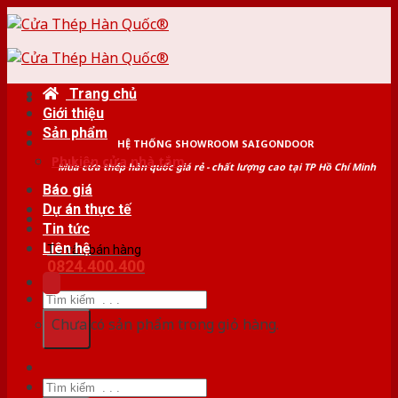
Skip
to
content
Trang chủ
Giới thiệu
Sản phẩm
HỆ THỐNG SHOWROOM SAIGONDOOR
Phụ kiện cửa nhà tắm
Mua cửa thép hàn quốc giá rẻ - chất lượng cao tại TP Hồ Chí Minh
Báo giá
Dự án thực tế
Tin tức
Liên hệ
Tư vấn bán hàng
0824.400.400
Tìm
kiếm:
Chưa có sản phẩm trong giỏ hàng.
Tìm