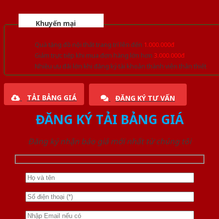
Khuyến mại
Quà tặng đồ nội thất trang trí lên đến
1.000.000đ
Giảm trực tiếp khi mua đơn hàng lớn hơn
3.000.000đ
Nhiều ưu đãi lớn khi đăng ký tài khoản thành viên thân thiết
TẢI BẢNG GIÁ
ĐĂNG KÝ TƯ VẤN
ĐĂNG KÝ TẢI BẢNG GIÁ
Đăng ký nhận báo giá mới nhất từ chúng tôi