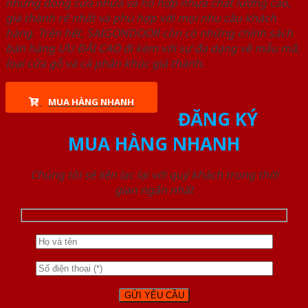
những dòng cửa nhựa và hỗ hợp nhựa chất lượng cao,
giá thành rẻ nhất và phù hợp với mọi nhu cầu khách
hàng. Trên hết, SAIGONDOOR còn có những chính sách
bán hàng ƯU ĐÃI CAO đi kèm với sự đa dạng về mẫu mã,
loại cửa gỗ và cả phân khúc giá thành.
MUA HÀNG NHANH
ĐĂNG KÝ
MUA HÀNG NHANH
Chúng tôi sẽ liên lạc lại với quý khách trong thời
gian ngắn nhất