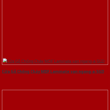
Cửa Gỗ Chống Cháy MDF Laminate van ngang-a-SGD