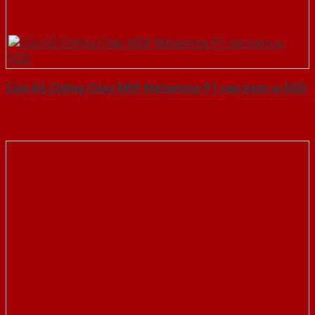
Cửa Gỗ Chống Cháy MDF Melamine P1 van kem-a-SGD