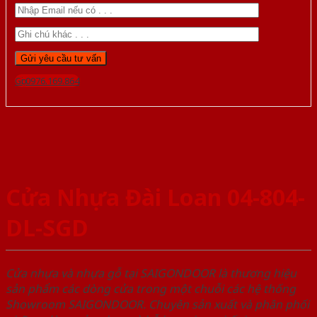
Gọi 0976.169.864
Cửa Nhựa Đài Loan 04-804-
DL-SGD
Cửa nhựa và nhựa gỗ tại SAIGONDOOR là thương hiệu
sản phẩm các dòng cửa trong một chuỗi các hệ thống
Showroom SAIGONDOOR. Chuyên sản xuất và phân phối