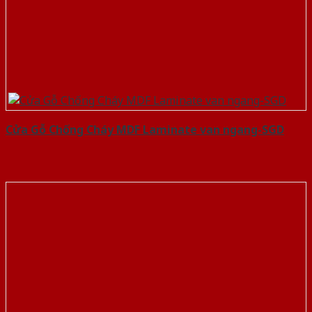
Cửa Gỗ Chống Cháy MDF Laminate van ngang-SGD