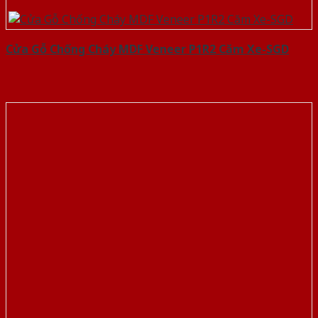
Cửa Gỗ Chống Cháy MDF Veneer P1R2 Căm Xe-SGD