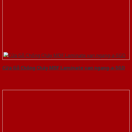
Cửa Gỗ Chống Cháy MDF Laminate van ngang-a-SGD