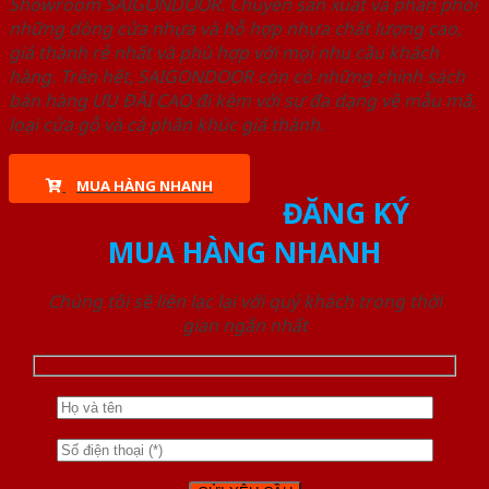
Showroom SAIGONDOOR. Chuyên sản xuất và phân phối
những dòng cửa nhựa và hỗ hợp nhựa chất lượng cao,
giá thành rẻ nhất và phù hợp với mọi nhu cầu khách
hàng. Trên hết, SAIGONDOOR còn có những chính sách
bán hàng ƯU ĐÃI CAO đi kèm với sự đa dạng về mẫu mã,
loại cửa gỗ và cả phân khúc giá thành.
MUA HÀNG NHANH
ĐĂNG KÝ
MUA HÀNG NHANH
Chúng tôi sẽ liên lạc lại với quý khách trong thời
gian ngắn nhất