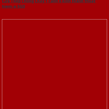
Cửa Thép Chống Cháy 1 canh o kinh thanh thoat
hiem-a-SGD