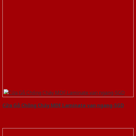
Cửa Gỗ Chống Cháy MDF Laminate van ngang-SGD