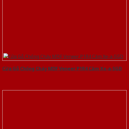
Cửa Gỗ Chống Cháy MDF Veneer P1R4 Căm Xe-a-SGD