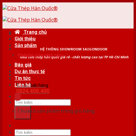
Skip
to
content
Trang chủ
Giới thiệu
Sản phẩm
HỆ THỐNG SHOWROOM SAIGONDOOR
Phụ kiện cửa nhà tắm
Mua cửa thép hàn quốc giá rẻ - chất lượng cao tại TP Hồ Chí Minh
Báo giá
Dự án thực tế
Tin tức
Liên hệ
Tư vấn bán hàng
0824.400.400
Tìm
kiếm:
Chưa có sản phẩm trong giỏ hàng.
Tìm