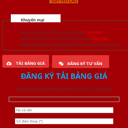
Khuyến mại
Quà tặng đồ nội thất trang trí lên đến
1.000.000đ
Giảm trực tiếp khi mua đơn hàng lớn hơn
3.000.000đ
Nhiều ưu đãi lớn khi đăng ký tài khoản thành viên thân thiết
TẢI BẢNG GIÁ
ĐĂNG KÝ TƯ VẤN
ĐĂNG KÝ TẢI BẢNG GIÁ
Đăng ký nhận báo giá mới nhất từ chúng tôi