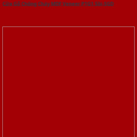
Cửa Gỗ Chống Cháy MDF Veneer P1G1 Sồi-SGD