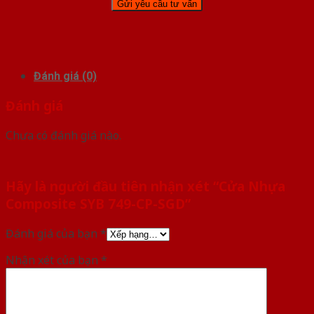
Đánh giá (0)
Đánh giá
Chưa có đánh giá nào.
Hãy là người đầu tiên nhận xét “Cửa Nhựa
Composite SYB 749-CP-SGD”
Đánh giá của bạn
*
Nhận xét của bạn
*