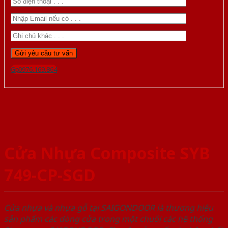
Gọi 0976.169.864
Cửa Nhựa Composite SYB
749-CP-SGD
Cửa nhựa và nhựa gỗ tại SAIGONDOOR là thương hiệu
sản phẩm các dòng cửa trong một chuỗi các hệ thống