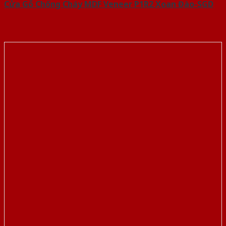
Cửa Gỗ Chống Cháy MDF Veneer P1R2 Xoan Đào-SGD