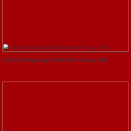
Cửa Gỗ Chống Cháy 2P Sơn Xám Trắng-a-SGD