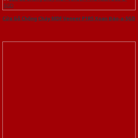
Cửa Gỗ Chống Cháy MDF Veneer P1R5 Xoan Đào-a-SGD