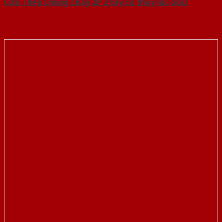
Cửa Thép Chống Cháy 2P 2 tay co thuy luc-SGD