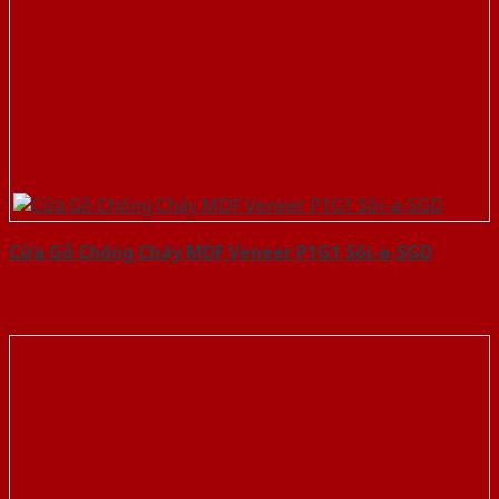
Cửa Gỗ Chống Cháy MDF Veneer P1G1 Sồi-a-SGD