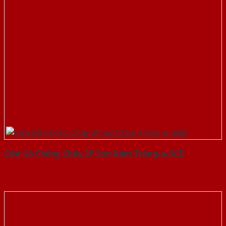
Cửa Gỗ Chống Cháy 2P Sơn Xám Trắng-a-SGD