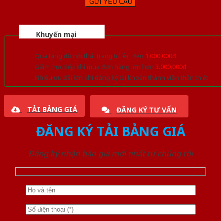
Khuyến mại
Quà tặng đồ nội thất trang trí lên đến
1.000.000đ
Giảm trực tiếp khi mua đơn hàng lớn hơn
3.000.000đ
Nhiều ưu đãi lớn khi đăng ký tài khoản thành viên thân thiết
TẢI BẢNG GIÁ
ĐĂNG KÝ TƯ VẤN
ĐĂNG KÝ TẢI BẢNG GIÁ
Đăng ký nhận báo giá mới nhất từ chúng tôi