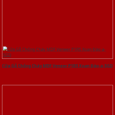
Cửa Gỗ Chống Cháy MDF Veneer P1R5 Xoan Đào-a-SGD