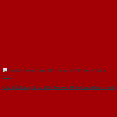
Cửa Gỗ Chống Cháy MDF Veneer P1R2 Xoan Đào-a-SGD