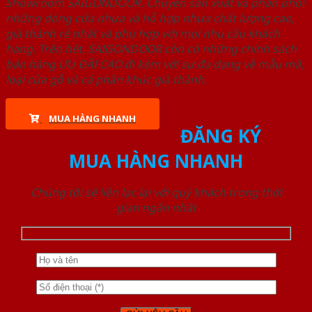
Showroom SAIGONDOOR. Chuyên sản xuất và phân phối
những dòng cửa nhựa và hỗ hợp nhựa chất lượng cao,
giá thành rẻ nhất và phù hợp với mọi nhu cầu khách
hàng. Trên hết, SAIGONDOOR còn có những chính sách
bán hàng ƯU ĐÃI CAO đi kèm với sự đa dạng về mẫu mã,
loại cửa gỗ và cả phân khúc giá thành.
MUA HÀNG NHANH
ĐĂNG KÝ
MUA HÀNG NHANH
Chúng tôi sẽ liên lạc lại với quý khách trong thời
gian ngắn nhất