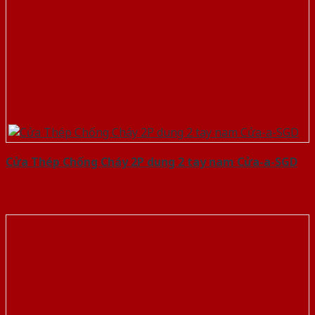
Cửa Thép Chống Cháy 2P dung 2 tay nam Cửa-a-SGD