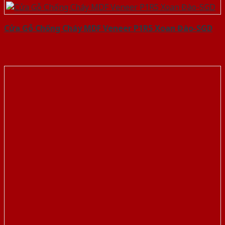
Cửa Gỗ Chống Cháy MDF Veneer P1R5 Xoan Đào-SGD