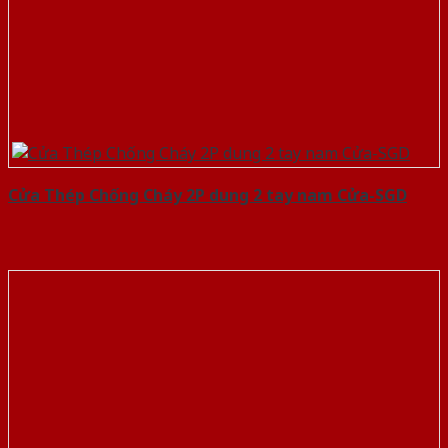
Cửa Thép Chống Cháy 2P dung 2 tay nam Cửa-SGD