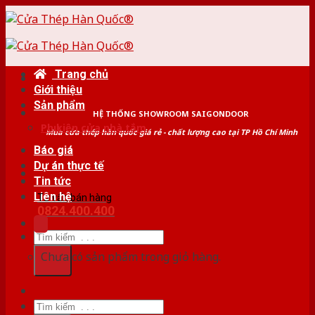
Skip
to
content
Trang chủ
Giới thiệu
Sản phẩm
HỆ THỐNG SHOWROOM SAIGONDOOR
Phụ kiện cửa nhà tắm
Mua cửa thép hàn quốc giá rẻ - chất lượng cao tại TP Hồ Chí Minh
Báo giá
Dự án thực tế
Tin tức
Liên hệ
Tư vấn bán hàng
0824.400.400
Tìm
kiếm:
Chưa có sản phẩm trong giỏ hàng.
Tìm