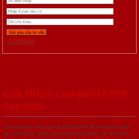
Gọi 0976.169.864
Cửa Nhựa Composite SYB
743-SGD
Cửa nhựa và nhựa gỗ tại SAIGONDOOR là thương hiệu
sản phẩm các dòng cửa trong một chuỗi các hệ thống