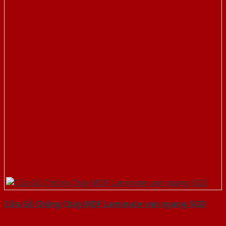
Cửa Gỗ Chống Cháy MDF Laminate van ngang-SGD