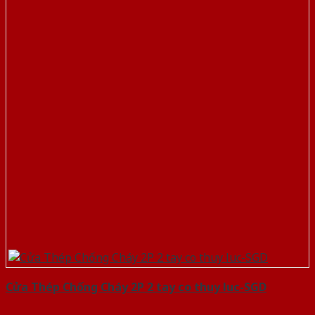
Cửa Thép Chống Cháy 2P 2 tay co thuy luc-SGD