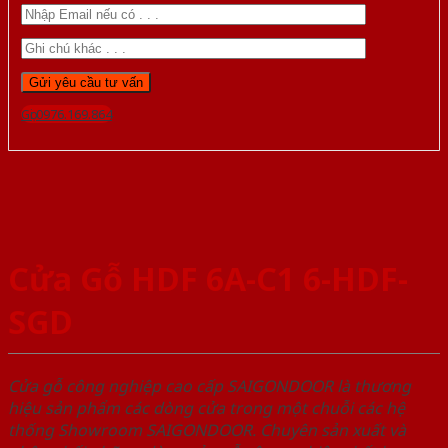
Gọi 0976.169.864
Cửa Gỗ HDF 6A-C1 6-HDF-
SGD
Cửa gỗ công nghiệp cao cấp SAIGONDOOR là thương
hiệu sản phẩm các dòng cửa trong một chuỗi các hệ
thống Showroom SAIGONDOOR. Chuyên sản xuất và