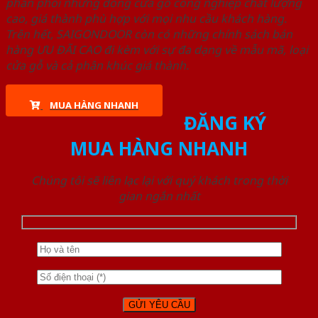
phân phối những dòng cửa gỗ công nghiệp chất lượng
cao, giá thành phù hợp với mọi nhu cầu khách hàng.
Trên hết, SAIGONDOOR còn có những chính sách bán
hàng ƯU ĐÃI CAO đi kèm với sự đa dạng về mẫu mã, loại
cửa gỗ và cả phân khúc giá thành.
MUA HÀNG NHANH
ĐĂNG KÝ
MUA HÀNG NHANH
Chúng tôi sẽ liên lạc lại với quý khách trong thời
gian ngắn nhất