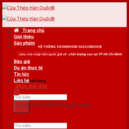
Skip
to
content
Trang chủ
Giới thiệu
Sản phẩm
HỆ THỐNG SHOWROOM SAIGONDOOR
Phụ kiện cửa nhà tắm
Mua cửa thép hàn quốc giá rẻ - chất lượng cao tại TP Hồ Chí Minh
Báo giá
Dự án thực tế
Tin tức
Liên hệ
Tư vấn bán hàng
0824.400.400
Tìm
kiếm:
Chưa có sản phẩm trong giỏ hàng.
Tìm