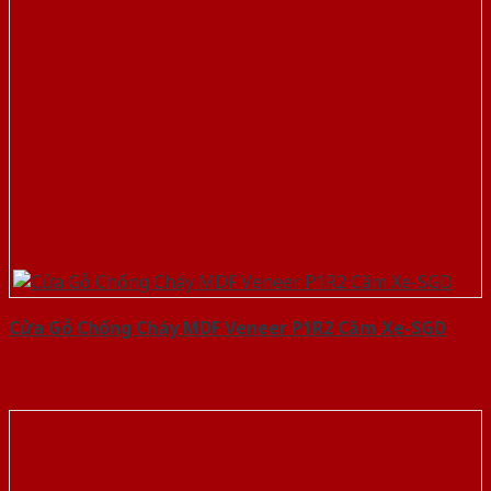
Cửa Gỗ Chống Cháy MDF Veneer P1R2 Căm Xe-SGD