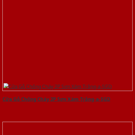
Cửa Gỗ Chống Cháy 2P Sơn Xám Trắng-a-SGD