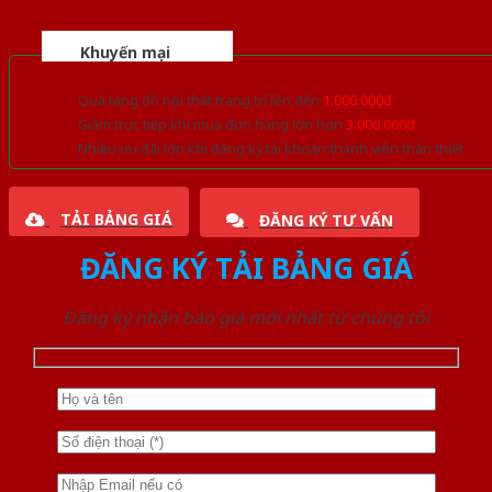
Khuyến mại
Quà tặng đồ nội thất trang trí lên đến
1.000.000đ
Giảm trực tiếp khi mua đơn hàng lớn hơn
3.000.000đ
Nhiều ưu đãi lớn khi đăng ký tài khoản thành viên thân thiết
TẢI BẢNG GIÁ
ĐĂNG KÝ TƯ VẤN
ĐĂNG KÝ TẢI BẢNG GIÁ
Đăng ký nhận báo giá mới nhất từ chúng tôi