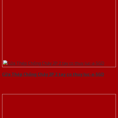
Cửa Thép Chống Cháy 2P 2 tay co thuy luc-a-SGD