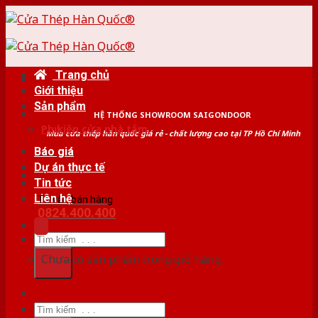
Skip
to
content
Trang chủ
Giới thiệu
Sản phẩm
HỆ THỐNG SHOWROOM SAIGONDOOR
Phụ kiện cửa nhà tắm
Mua cửa thép hàn quốc giá rẻ - chất lượng cao tại TP Hồ Chí Minh
Báo giá
Dự án thực tế
Tin tức
Liên hệ
Tư vấn bán hàng
0824.400.400
Tìm
kiếm:
Chưa có sản phẩm trong giỏ hàng.
Tìm