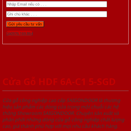
Gọi 0976.169.864
Cửa Gỗ HDF 6A-C1 5-SGD
Cửa gỗ công nghiệp cao cấp SAIGONDOOR là thương
hiệu sản phẩm các dòng cửa trong một chuỗi các hệ
thống Showroom SAIGONDOOR. Chuyên sản xuất và
phân phối những dòng cửa gỗ công nghiệp chất lượng
cao, giá thành phù hợp với mọi nhu cầu khách hàng.