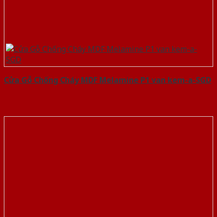
Cửa Gỗ Chống Cháy MDF Melamine P1 van kem-a-SGD