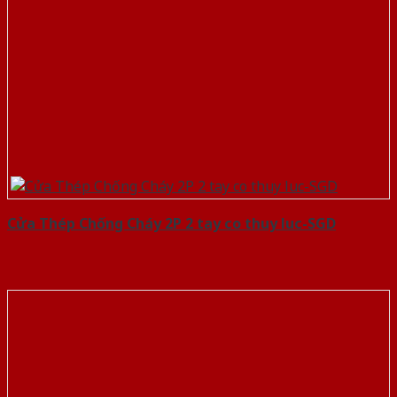
Cửa Thép Chống Cháy 2P 2 tay co thuy luc-SGD