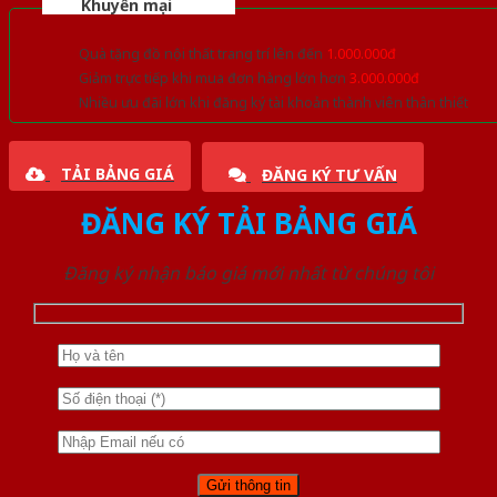
Khuyến mại
Quà tặng đồ nội thất trang trí lên đến
1.000.000đ
Giảm trực tiếp khi mua đơn hàng lớn hơn
3.000.000đ
Nhiều ưu đãi lớn khi đăng ký tài khoản thành viên thân thiết
TẢI BẢNG GIÁ
ĐĂNG KÝ TƯ VẤN
ĐĂNG KÝ TẢI BẢNG GIÁ
Đăng ký nhận báo giá mới nhất từ chúng tôi