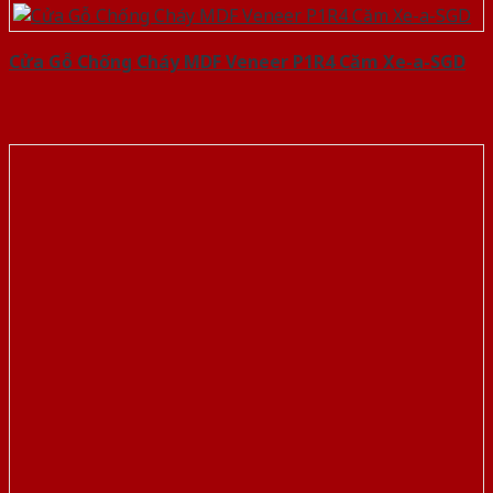
Cửa Gỗ Chống Cháy MDF Veneer P1R4 Căm Xe-a-SGD