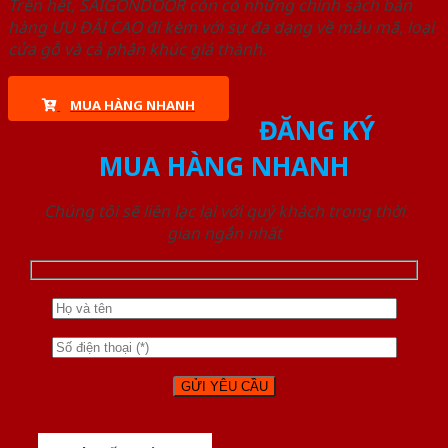
Trên hết, SAIGONDOOR còn có những chính sách bán
hàng ƯU ĐÃI CAO đi kèm với sự đa dạng về mẫu mã, loại
cửa gỗ và cả phân khúc giá thành.
MUA HÀNG NHANH
ĐĂNG KÝ
MUA HÀNG NHANH
Chúng tôi sẽ liên lạc lại với quý khách trong thời
gian ngắn nhất