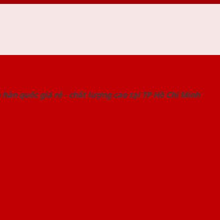
 THỐNG SHOWROOM SAIGONDOOR
hàn quốc giá rẻ - chất lượng cao tại TP Hồ Chí Minh