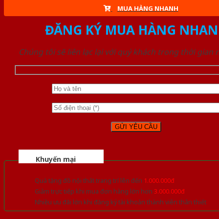
MUA HÀNG NHANH
ĐĂNG KÝ MUA HÀNG NHAN
Chúng tôi sẽ liên lạc lại với quý khách trong thời gian
Khuyến mại
Quà tặng đồ nội thất trang trí lên đến
1.000.000đ
Giảm trực tiếp khi mua đơn hàng lớn hơn
3.000.000đ
Nhiều ưu đãi lớn khi đăng ký tài khoản thành viên thân thiết