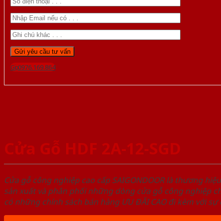
Gọi 0976.169.864
Cửa Gỗ HDF 2A-12-SGD
Cửa gỗ công nghiệp cao cấp SAIGONDOOR là thương hiệ
sản xuất và phân phối những dòng cửa gỗ công nghiệp ch
có những chính sách bán hàng ƯU ĐÃI CAO đi kèm với sự đ