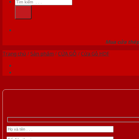
Tìm
kiếm:
HỆ
Mua cửa thép 
Trang chủ
/
Sản phẩm
/
CỬA GỖ
/
Cửa Gỗ HDF