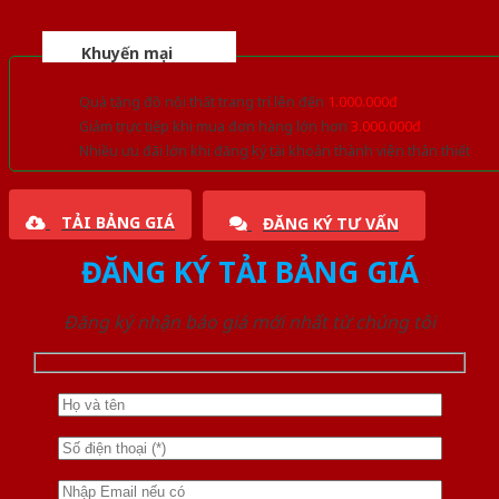
Khuyến mại
Quà tặng đồ nội thất trang trí lên đến
1.000.000đ
Giảm trực tiếp khi mua đơn hàng lớn hơn
3.000.000đ
Nhiều ưu đãi lớn khi đăng ký tài khoản thành viên thân thiết
TẢI BẢNG GIÁ
ĐĂNG KÝ TƯ VẤN
ĐĂNG KÝ TẢI BẢNG GIÁ
Đăng ký nhận báo giá mới nhất từ chúng tôi