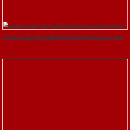
Cửa Gỗ Chống Cháy MDF Veneer P1R2 Căm Xe-a-SGD