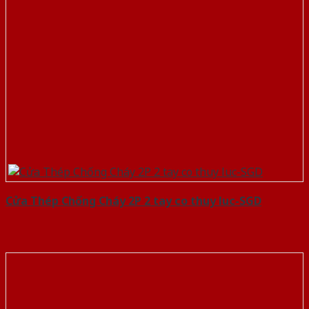
Cửa Thép Chống Cháy 2P 2 tay co thuy luc-SGD