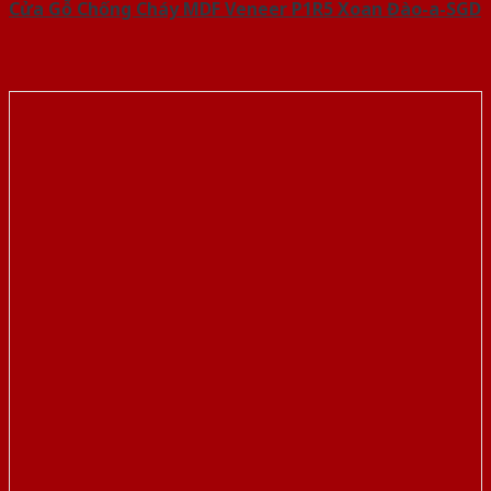
Cửa Gỗ Chống Cháy MDF Veneer P1R5 Xoan Đào-a-SGD