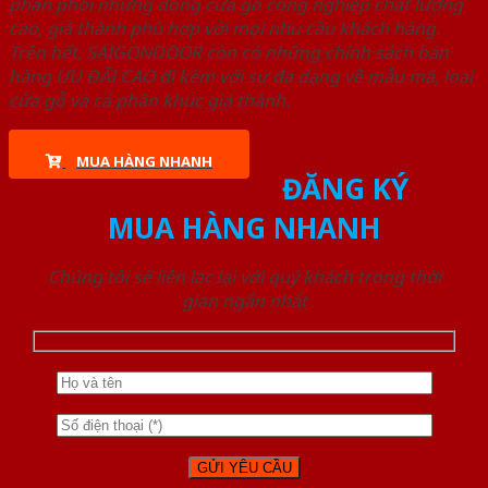
phân phối những dòng cửa gỗ công nghiệp chất lượng
cao, giá thành phù hợp với mọi nhu cầu khách hàng.
Trên hết, SAIGONDOOR còn có những chính sách bán
hàng ƯU ĐÃI CAO đi kèm với sự đa dạng về mẫu mã, loại
cửa gỗ và cả phân khúc giá thành.
MUA HÀNG NHANH
ĐĂNG KÝ
MUA HÀNG NHANH
Chúng tôi sẽ liên lạc lại với quý khách trong thời
gian ngắn nhất