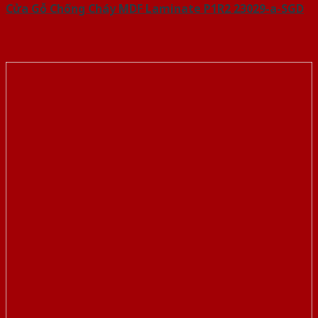
Cửa Gỗ Chống Cháy MDF Laminate P1R2 23029-a-SGD