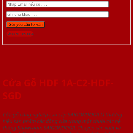
Gọi 0976.169.864
Cửa Gỗ HDF 1A-C2-HDF-
SGD
Cửa gỗ công nghiệp cao cấp SAIGONDOOR là thương
hiệu sản phẩm các dòng cửa trong một chuỗi các hệ
thống Showroom SAIGONDOOR. Chuyên sản xuất và