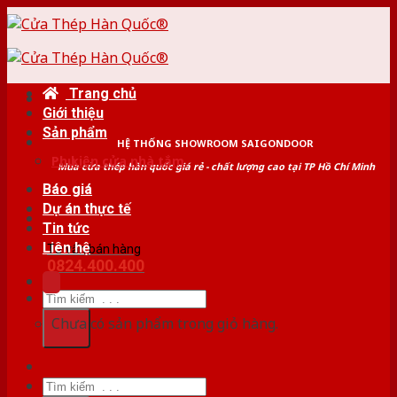
Skip
to
content
Trang chủ
Giới thiệu
Sản phẩm
HỆ THỐNG SHOWROOM SAIGONDOOR
Phụ kiện cửa nhà tắm
Mua cửa thép hàn quốc giá rẻ - chất lượng cao tại TP Hồ Chí Minh
Báo giá
Dự án thực tế
Tin tức
Liên hệ
Tư vấn bán hàng
0824.400.400
Tìm
kiếm:
Chưa có sản phẩm trong giỏ hàng.
Tìm