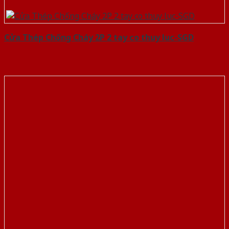
Cửa Thép Chống Cháy 2P 2 tay co thuy luc-SGD