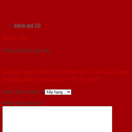
Đánh giá (0)
Đánh giá
Chưa có đánh giá nào.
Hãy là người đầu tiên nhận xét “Cửa Gỗ Công
Nghiệp MDF Laminate P1R11S-SGD”
Đánh giá của bạn
*
Nhận xét của bạn
*