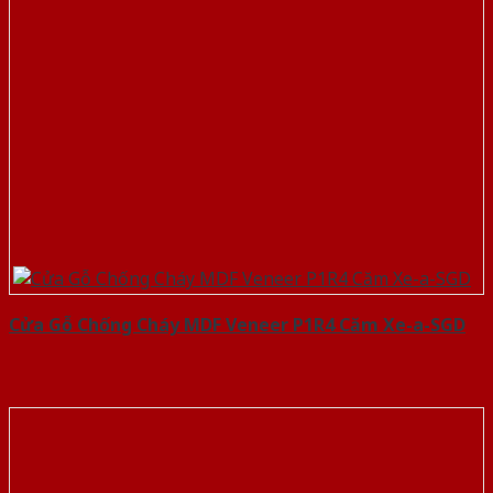
Cửa Gỗ Chống Cháy MDF Veneer P1R4 Căm Xe-a-SGD