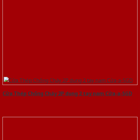
Cửa Thép Chống Cháy 2P dung 2 tay nam Cửa-a-SGD