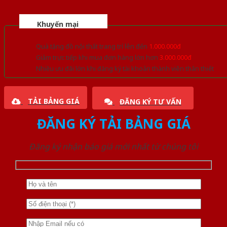
Khuyến mại
Quà tặng đồ nội thất trang trí lên đến
1.000.000đ
Giảm trực tiếp khi mua đơn hàng lớn hơn
3.000.000đ
Nhiều ưu đãi lớn khi đăng ký tài khoản thành viên thân thiết
TẢI BẢNG GIÁ
ĐĂNG KÝ TƯ VẤN
ĐĂNG KÝ TẢI BẢNG GIÁ
Đăng ký nhận báo giá mới nhất từ chúng tôi