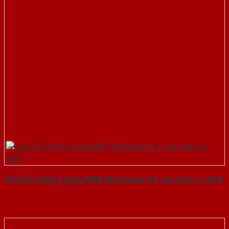
Cửa Gỗ Chống Cháy MDF Melamine P1 van kem-a-SGD