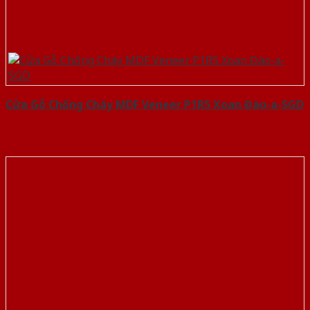
Cửa Gỗ Chống Cháy MDF Veneer P1R5 Xoan Đào-a-SGD