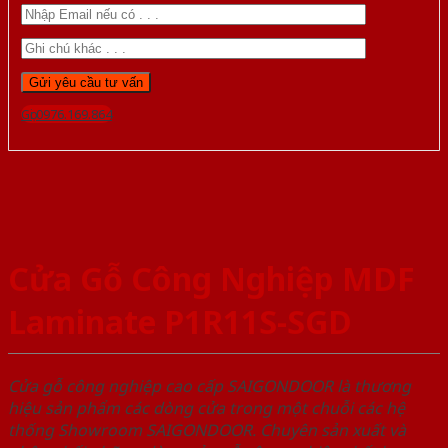
Gọi 0976.169.864
Cửa Gỗ Công Nghiệp MDF
Laminate P1R11S-SGD
Cửa gỗ công nghiệp cao cấp SAIGONDOOR là thương
hiệu sản phẩm các dòng cửa trong một chuỗi các hệ
thống Showroom SAIGONDOOR. Chuyên sản xuất và