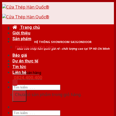
Skip
to
content
Trang chủ
Giới thiệu
Sản phẩm
HỆ THỐNG SHOWROOM SAIGONDOOR
Phụ kiện cửa nhà tắm
Mua cửa thép hàn quốc giá rẻ - chất lượng cao tại TP Hồ Chí Minh
Báo giá
Dự án thực tế
Tin tức
Liên hệ
Tư vấn bán hàng
0824.400.400
Tìm
kiếm:
Chưa có sản phẩm trong giỏ hàng.
Tìm