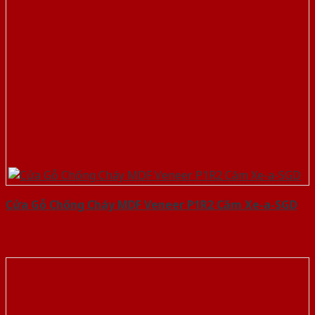
Cửa Gỗ Chống Cháy MDF Veneer P1R2 Căm Xe-a-SGD