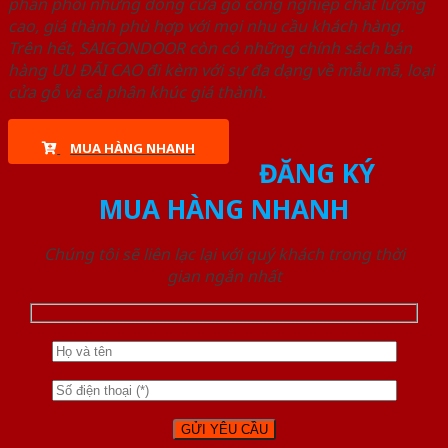
phân phối những dòng cửa gỗ công nghiệp chất lượng
cao, giá thành phù hợp với mọi nhu cầu khách hàng.
Trên hết, SAIGONDOOR còn có những chính sách bán
hàng ƯU ĐÃI CAO đi kèm với sự đa dạng về mẫu mã, loại
cửa gỗ và cả phân khúc giá thành.
MUA HÀNG NHANH
ĐĂNG KÝ
MUA HÀNG NHANH
Chúng tôi sẽ liên lạc lại với quý khách trong thời
gian ngắn nhất