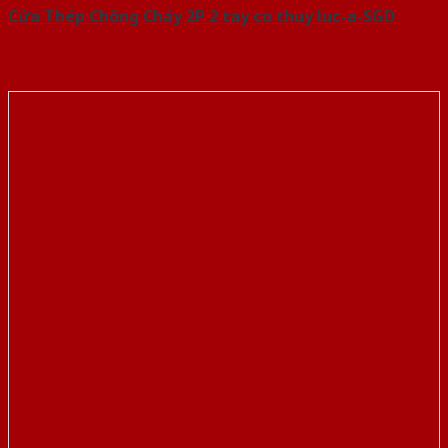
Cửa Thép Chống Cháy 2P 2 tay co thuy luc-a-SGD