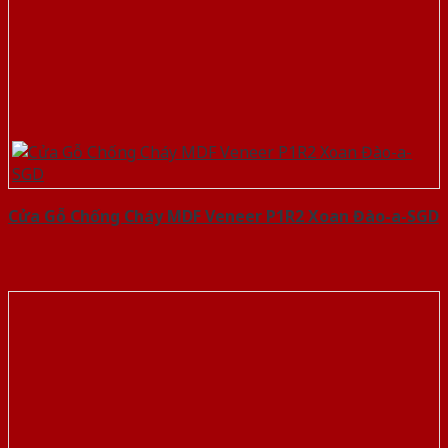
Cửa Gỗ Chống Cháy MDF Veneer P1R2 Xoan Đào-a-SGD