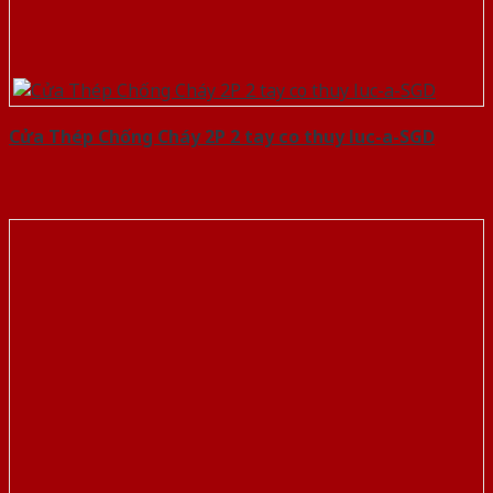
Cửa Thép Chống Cháy 2P 2 tay co thuy luc-a-SGD