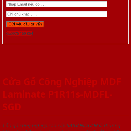
Gọi 0976.169.864
Cửa Gỗ Công Nghiệp MDF
Laminate P1R11s-MDFL-
SGD
Cửa gỗ công nghiệp cao cấp SAIGONDOOR là thương