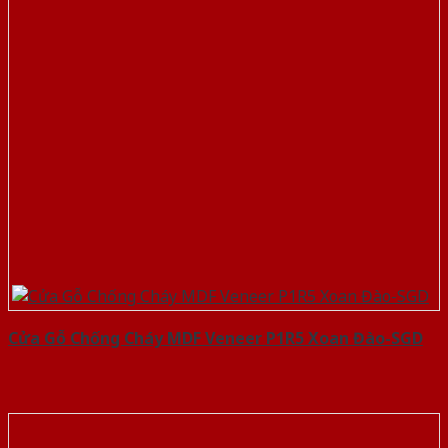
Cửa Gỗ Chống Cháy MDF Veneer P1R5 Xoan Đào-SGD