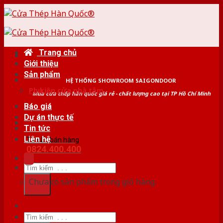
Skip
to
content
Trang chủ
Giới thiệu
Sản phẩm
HỆ THỐNG SHOWROOM SAIGONDOOR
Phụ kiện cửa nhà tắm
Mua cửa thép hàn quốc giá rẻ - chất lượng cao tại TP Hồ Chí Minh
Báo giá
Dự án thực tế
Tin tức
Liên hệ
Tư vấn bán hàng
0824.400.400
Tìm
kiếm:
Chưa có sản phẩm trong giỏ hàng.
Tìm