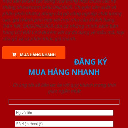
hiệu sản phẩm các dòng cửa trong một chuỗi các hệ
thống Showroom SAIGONDOOR. Chuyên sản xuất và
phân phối những dòng cửa gỗ công nghiệp chất lượng
cao, giá thành phù hợp với mọi nhu cầu khách hàng.
Trên hết, SAIGONDOOR còn có những chính sách bán
hàng ƯU ĐÃI CAO đi kèm với sự đa dạng về mẫu mã, loại
cửa gỗ và cả phân khúc giá thành.
MUA HÀNG NHANH
ĐĂNG KÝ
MUA HÀNG NHANH
Chúng tôi sẽ liên lạc lại với quý khách trong thời
gian ngắn nhất