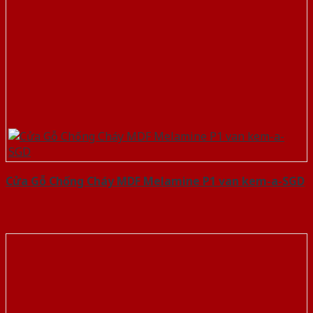
Cửa Gỗ Chống Cháy MDF Melamine P1 van kem-a-SGD