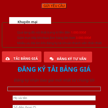
Khuyến mại
Quà tặng đồ nội thất trang trí lên đến
1.000.000đ
Giảm trực tiếp khi mua đơn hàng lớn hơn
3.000.000đ
Nhiều ưu đãi lớn khi đăng ký tài khoản thành viên thân thiết
TẢI BẢNG GIÁ
ĐĂNG KÝ TƯ VẤN
ĐĂNG KÝ TẢI BẢNG GIÁ
Đăng ký nhận báo giá mới nhất từ chúng tôi