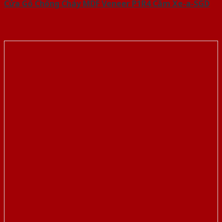
Cửa Gỗ Chống Cháy MDF Veneer P1R4 Căm Xe-a-SGD