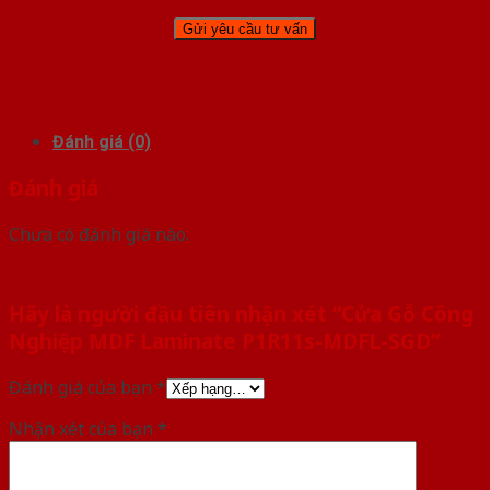
Đánh giá (0)
Đánh giá
Chưa có đánh giá nào.
Hãy là người đầu tiên nhận xét “Cửa Gỗ Công
Nghiệp MDF Laminate P1R11s-MDFL-SGD”
Đánh giá của bạn
*
Nhận xét của bạn
*