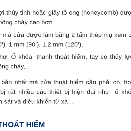
̣i thủy tinh hoặc giấy tổ ong (honeycomb) đư
chống cháy cao hơn.
áy mà cửa được làm bằng 2 tấm thép mạ kẽm 
), 1 mm (90’), 1.2 mm (120’),
ư: Ổ khóa, thanh thoát hiểm, tay co thủy lự
ống cháy,…
 bản nhất mà cửa thoát hiểm cần phải có, h
ị rất nhiều các thiết bị hiện đại như ổ kh
m sát và điều khiển từ xa…
THOÁT HIỂM