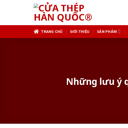
Skip
to
content
TRANG CHỦ
GIỚI THIỆU
SẢN PHẨM
Những lưu ý q