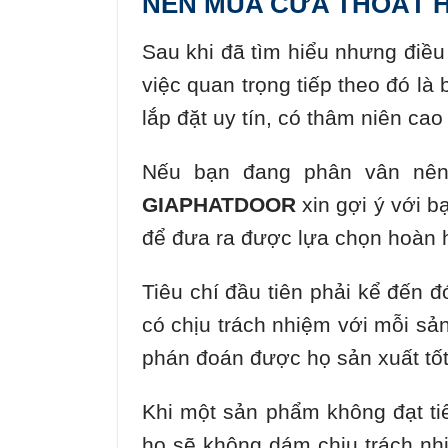
NÊN MUA CỬA THOÁT
Sau khi đã tìm hiểu nhưng điều
việc quan trọng tiếp theo đó là
lắp đặt uy tín, có thâm niên cao
Nếu bạn đang phân vân n
GIAPHATDOOR
xin gợi ý với b
để đưa ra được lựa chọn hoàn 
Tiêu chí đầu tiên phải kể đến đ
có chịu trách nhiệm với mỗi sả
phán đoán được họ sản xuất tố
Khi một sản phẩm không đạt tiêu
họ sẽ không dám chịu trách nh