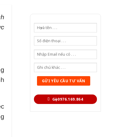
ch
ợc
ng
nh
Gọi 0976.169.864
ệc
ng