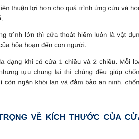
kiện thuận lợi hơn cho quá trình ứng cứu và ho
ố.
 trình lớn thì cửa thoát hiểm luôn là vật dụ
g của hỏa hoạn đến con người.
a dạng khi có cửa 1 chiều và 2 chiều. Mỗi lo
hưng tựu chung lại thì chúng đều giúp chố
hì còn ngăn khói lan và đảm bảo an ninh, chố
TRỌNG VỀ KÍCH THƯỚC CỦA CỬ