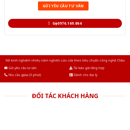
Gọi 0976.169.864
Với kinh nghiệm nhiêu năm nghiên cứu cửa theo tiêu chuẩn công nghệ Châu
Âu.Chúng tôi tự tin là nhà sản xuất & cung cấp hàng đầu tại Việt Nam!
Gửi yêu cầu tư vấn
Tải báo giá tổng hợp
Yêu cầu gọi lại (3 phút)
Dành cho đại lý
ĐỐI TÁC KHÁCH HÀNG