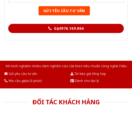
Gọi 0976.169.864
Với kinh nghiệm nhiêu năm nghiên cứu cửa theo tiêu chuẩn công nghệ Châu
Âu.Chúng tôi tự tin là nhà sản xuất & cung cấp hàng đầu tại Việt Nam!
Gửi yêu cầu tư vấn
Tải báo giá tổng hợp
Yêu cầu gọi lại (3 phút)
Dành cho đại lý
ĐỐI TÁC KHÁCH HÀNG