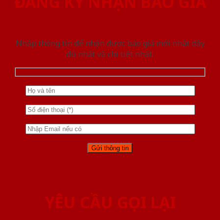
ĐĂNG KÝ NHẬN BÁO GIÁ
Nhập thông tin để nhận được báo giá mới nhât đầy
đủ nhất và chi tiết nhất.
YÊU CẦU GỌI LẠI