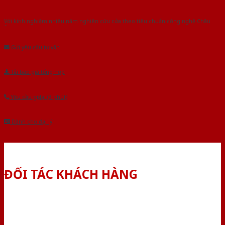
Với kinh nghiệm nhiêu năm nghiên cứu cửa theo tiêu chuẩn công nghệ Châu
Âu.Chúng tôi tự tin là nhà sản xuất & cung cấp hàng đầu tại Việt Nam!
Gửi yêu cầu tư vấn
Tải báo giá tổng hợp
Yêu cầu gọi lại (3 phút)
Dành cho đại lý
ĐỐI TÁC KHÁCH HÀNG