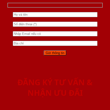
ĐĂNG KÝ TƯ VẤN &
NHẬN ƯU ĐÃI