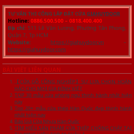
TƯ VẤN THI CÔNG LẮP ĐẶT CỬA
GIAHUYDOOR
Hotline:
0886.500.500 – 0818.400.400
Địa chỉ:
511 Lê Văn Lương, Phường Tân Phong,
Quận 7, Tp.HCM
Website:
https://giahuydoor.vn
–
https://giahuydoor.com
BÀI VIẾT LIÊN QUAN
【CỬA GỖ CÔNG NGHIỆP】SỰ LỰA CHỌN HOÀN
HẢO CHO MỌI GIA ĐÌNH VIỆT
TOP 30 mẫu cửa phòng ngủ thịnh hành nhất hiện
nay
Top 20+ mẫu cửa thép Hàn Quốc đẹp thịnh hành
nhất hiện nay
Báo Giá Cửa Nhựa Hàn Quốc
TÌM HIỂU SẢN PHẨM CỬA THÉP CHỐNG CHÁY TẠI