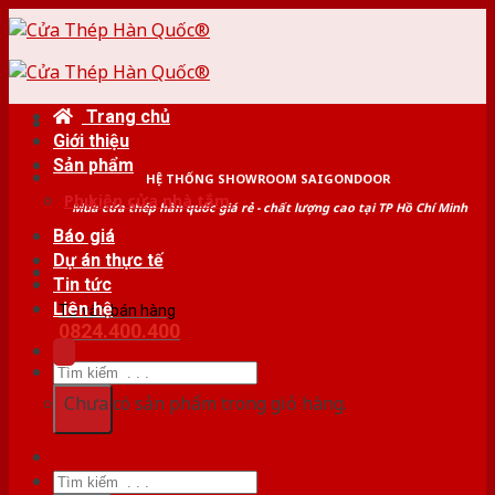
Skip
to
content
Trang chủ
Giới thiệu
Sản phẩm
HỆ THỐNG SHOWROOM SAIGONDOOR
Phụ kiện cửa nhà tắm
Mua cửa thép hàn quốc giá rẻ - chất lượng cao tại TP Hồ Chí Minh
Báo giá
Dự án thực tế
Tin tức
Liên hệ
Tư vấn bán hàng
0824.400.400
Tìm
kiếm:
Chưa có sản phẩm trong giỏ hàng.
Tìm