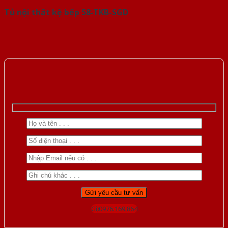
Tủ nội thất kệ bếp 58-TKB-SGD
Gọi 0976.169.864