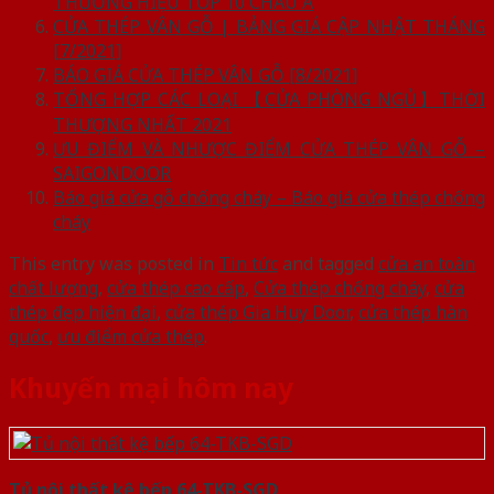
THƯƠNG HIỆU TOP 10 CHÂU Á
CỬA THÉP VÂN GỖ | BẢNG GIÁ CẬP NHẬT THÁNG
[7/2021]
BÁO GIÁ CỬA THÉP VÂN GỖ [8/2021]
TỔNG HỢP CÁC LOẠI 【CỬA PHÒNG NGỦ】THỜI
THƯỢNG NHẤT 2021
ƯU ĐIỂM VÀ NHƯỢC ĐIỂM CỬA THÉP VÂN GỖ –
SAIGONDOOR
Báo giá cửa gỗ chống cháy – Báo giá cửa thép chống
cháy
This entry was posted in
Tin tức
and tagged
cửa an toàn
chất lượng
,
cửa thép cao cấp
,
Cửa thép chống cháy
,
cửa
thép đẹp hiện đại
,
cửa thép Gia Huy Door
,
cửa thép hàn
quốc
,
ưu điểm cửa thép
.
Khuyến mại hôm nay
Tủ nội thất kệ bếp 64-TKB-SGD