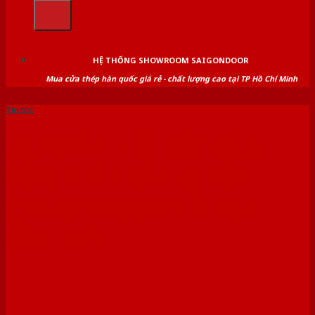
kiếm:
HỆ THỐNG SHOWROOM SAIGONDOOR
Mua cửa thép hàn quốc giá rẻ - chất lượng cao tại TP Hồ Chí Minh
Tin tức
ƯU ĐIỂM NỔI BẬT CỦA
CỬA THÉP HÀN QUỐC
GIAHUYDOOR MÀ BẠN
CẦN BIẾT