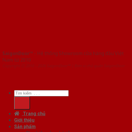
SaigonDoor™
- Hệ thống Showroom cửa hàng đầu Việt
Nam từ 2010
Copyright ⓒ 2010 – 2026 SaigonDoor™ | Đơn vị chủ quản SaigonDoor
Tìm
kiếm:
Trang chủ
Giới thiệu
Sản phẩm