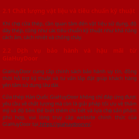
2.1 Chất lượng vật liệu và tiêu chuẩn kỹ thuật
Khi chọn cửa thép, cần quan tâm đến vật liệu sử dụng, độ
dày thép, cũng như các tiêu chuẩn kỹ thuật như khả năng
cách âm, cách nhiệt và chống cháy.
2.2 Dịch vụ bảo hành và hậu mãi từ
GiaHuyDoor
GiaHuyDoor cung cấp chính sách bảo hành uy tín, đồng
thời hỗ trợ kỹ thuật và tư vấn lắp đặt giúp khách hàng
yên tâm sử dụng lâu dài.
Cửa thép Hàn Quốc GiaHuyDoor không chỉ đáp ứng được
yêu cầu về chất lượng mà còn là giải pháp tối ưu về thẩm
mỹ và độ bền. Để biết thêm chi tiết và lựa chọn sản phẩm
phù hợp, vui lòng truy cập website chính thức của
GiaHuyDoor tại
https://giahuydoor.vn/
.