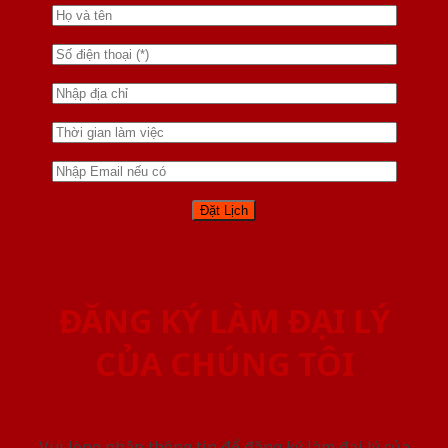
ĐĂNG KÝ LÀM ĐẠI LÝ
CỦA CHÚNG TÔI
Vui lòng nhập thông tin để đăng ký làm đại lý của