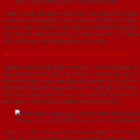
Mẫu cửa gỗ MDF Veneer fix ô kính độc đáo
Ngoài ra, việc kết hợp ô kính vào cửa giúp không gian
thêm phần thoáng đãng, tăng cường ánh sáng tự nhiên,
tạo sự thoải mái, dễ chịu hơn. Đặc biệt thiết kế sản phẩm
này rất linh hoạt, phù hợp cho nhiều mục đích sử dụng
khác nhau như cửa phòng khách, phòng ngủ…
10. Cửa gỗ MDF Veneer màu vân gỗ Sapele
Sapele là một loại gỗ xuất xứ từ châu Phi, nổi tiếng với vẻ
đẹp độc đáo và độ bền cao. Với sắc màu ấm áp và các
đường vân đặc trưng đẹp mắt, gỗ Sapele tạo ra một vẻ
đẹp sang trọng và đẳng cấp. Cấu trúc gỗ rất chắc chắn,
khả năng chống mài mòn cao, nên cửa MDF Veneer vân
gỗ Sapele rất được nhiều khách hàng ưa chuộng.
Những mẫu cửa gỗ MDF Veneer màu vân gỗ Sapele
Ngoài ra, mẫu cửa này còn sở hữu vẻ đẹp tinh tế, sang
trọng với những đường vân gỗ tự nhiên, mang tới cảm