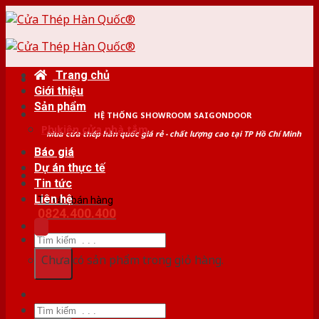
Skip
to
content
Trang chủ
Giới thiệu
Sản phẩm
HỆ THỐNG SHOWROOM SAIGONDOOR
Phụ kiện cửa nhà tắm
Mua cửa thép hàn quốc giá rẻ - chất lượng cao tại TP Hồ Chí Minh
Báo giá
Dự án thực tế
Tin tức
Liên hệ
Tư vấn bán hàng
0824.400.400
Tìm
kiếm:
Chưa có sản phẩm trong giỏ hàng.
Tìm