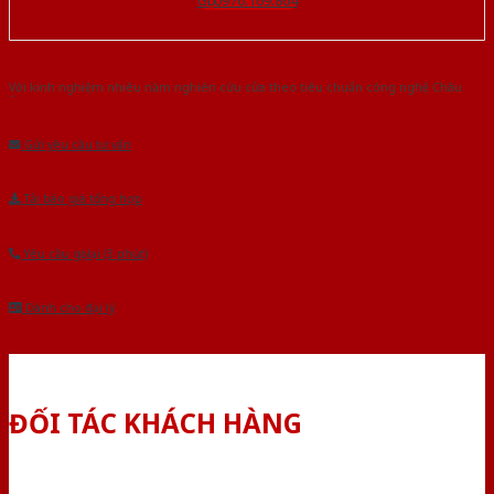
Với kinh nghiệm nhiêu năm nghiên cứu cửa theo tiêu chuẩn công nghệ Châu
Âu.Chúng tôi tự tin là nhà sản xuất & cung cấp hàng đầu tại Việt Nam!
Gửi yêu cầu tư vấn
Tải báo giá tổng hợp
Yêu cầu gọi lại (3 phút)
Dành cho đại lý
ĐỐI TÁC KHÁCH HÀNG