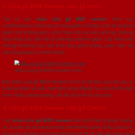
3. Cửa gỗ MDF Veneer vân gỗ trơn
Tất cả các
mẫu cửa gỗ MDF veneer
trơn tại
HuyPhatDoor hứa hẹn sẽ mang đến vẻ đẹp tinh tế và đơn
giản cho không gian, phù hợp cho các văn phòng, phòng
họp hoặc các căn hộ có phong cách tối giản. Các màu sắc
thông thường cho cửa trơn bao gồm trắng, xám, đen và
các tông màu tự nhiên khác.
Mẫu cửa gỗ MDF veneer trơn
Đặc biệt, cửa gỗ MDF Veneer trơn có độ bền cực kỳ cao, ít
bị cong vênh và mối mọt tấn công. Ngoài ra, cửa có bề mặt
trơn nhẵn, bóng loáng, rất dễ vệ sinh và lau chùi.
4.
Cửa gỗ MDF Veneer vân gỗ Cherry
Các
mẫu cửa gỗ MDF veneer
vân gỗ Cherry giúp mang
lại sự ấm áp và sang trọng cho không gian sống của bạn.
Hoa văn, đường nét chạm khắc tinh tế sẽ rất phù hợp cho