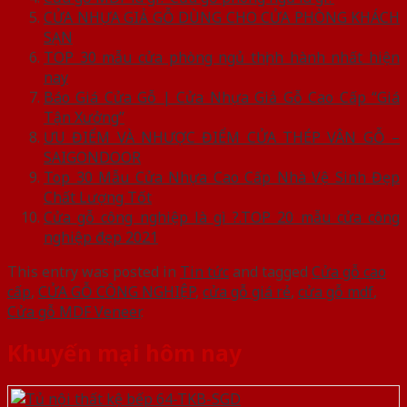
CỬA NHỰA GIẢ GỖ DÙNG CHO CỬA PHÒNG KHÁCH
SẠN
TOP 30 mẫu cửa phòng ngủ thịnh hành nhất hiện
nay
Báo Giá Cửa Gỗ | Cửa Nhựa Giả Gỗ Cao Cấp “Giá
Tận Xưởng”
ƯU ĐIỂM VÀ NHƯỢC ĐIỂM CỬA THÉP VÂN GỖ –
SAIGONDOOR
Top 30 Mẫu Cửa Nhựa Cao Cấp Nhà Vệ Sinh Đẹp
Chất Lượng Tốt
Cửa gỗ công nghiệp là gì ?.TOP 20 mẫu cửa công
nghiệp đẹp 2021
This entry was posted in
Tin tức
and tagged
Cửa gỗ cao
cấp
,
CỬA GỖ CÔNG NGHIỆP
,
cửa gỗ giá rẻ
,
cửa gỗ mdf
,
Cửa gỗ MDF Veneer
.
Khuyến mại hôm nay