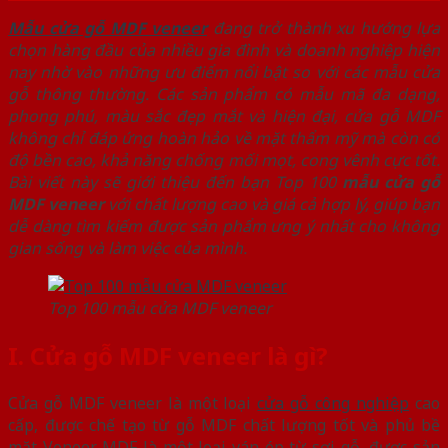
Mẫu cửa gỗ MDF veneer
đang trở thành xu hướng lựa
chọn hàng đầu của nhiều gia đình và doanh nghiệp hiện
nay nhờ vào những ưu điểm nổi bật so với các mẫu cửa
gỗ thông thường. Các sản phẩm có mẫu mã đa dạng,
phong phú, màu sắc đẹp mắt và hiện đại, cửa gỗ MDF
không chỉ đáp ứng hoàn hảo về mặt thẩm mỹ mà còn có
độ bền cao, khả năng chống mối mọt, cong vênh cực tốt.
Bài viết này sẽ giới thiệu đến bạn Top 100
mẫu cửa gỗ
MDF veneer
với chất lượng cao và giá cả hợp lý, giúp bạn
dễ dàng tìm kiếm được sản phẩm ưng ý nhất cho không
gian sống và làm việc của mình.
Top 100 mẫu cửa MDF veneer
I. Cửa gỗ MDF veneer là gì?
Cửa gỗ MDF veneer là một loại
cửa gỗ công nghiệp
cao
cấp, được chế tạo từ gỗ MDF chất lượng tốt và phủ bề
mặt Veneer. MDF là một loại ván ép từ sợi gỗ, được sản