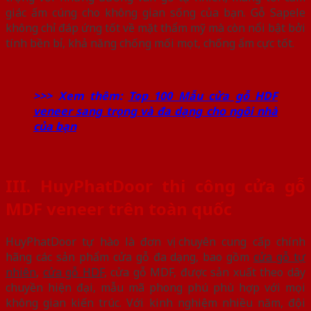
giác ấm cúng cho không gian sống của bạn. Gỗ Sapele
không chỉ đáp ứng tốt về mặt thẩm mỹ mà còn nổi bật bởi
tính bền bỉ, khả năng chống mối mọt, chống ẩm cực tốt.
>>> Xem thêm:
Top 100 Mẫu cửa gỗ HDF
veneer sang trọng và đa dạng cho ngôi nhà
của bạn
III. HuyPhatDoor thi công cửa gỗ
MDF veneer trên toàn quốc
HuyPhatDoor tự hào là đơn vị chuyên cung cấp chính
hãng các sản phẩm cửa gỗ đa dạng, bao gồm
cửa gỗ tự
nhiên
,
cửa gỗ HDF
, cửa gỗ MDF, được sản xuất theo dây
chuyền hiện đại, mẫu mã phong phú phù hợp với mọi
không gian kiến trúc. Với kinh nghiệm nhiều năm, đội