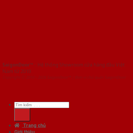
SaigonDoor™
- Hệ thống Showroom cửa hàng đầu Việt
Nam từ 2010
Copyright ⓒ 2010 – 2026 SaigonDoor™ | Đơn vị chủ quản SaigonDoor
Tìm
kiếm:
Trang chủ
Giới thiệu