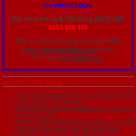
HUYPHATDOOR
Đặt Mua Hàng & Thi Công HOTLINE:
0853.400.400
Mời quý khách hàng truy cập WEB:
https://huyphatdoor.com
/ hoặc
Fanpage
HuyPhatDoor
BÀI VIẾT LIÊN QUAN
【CỬA GỖ CÔNG NGHIỆP】SỰ LỰA CHỌN HOÀN
HẢO CHO MỌI GIA ĐÌNH VIỆT
CỬA CHỐNG CHÁY LÀ GÌ? NHỮNG LƯU Ý KHI MUA
CỬA CHỐNG CHÁY
CỬA GỖ CÔNG NGHIỆP MDF CÓ BAO NHIÊU LOẠI?
CÓ NÊN SỬ DỤNG LÀM CỬA THÔNG PHÒNG?
Cửa gỗ MDF là gì? Cửa gỗ phòng ngủ là gì?