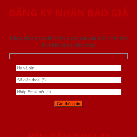
ĐĂNG KÝ NHẬN BÁO GIÁ
Nhập thông tin để nhận được báo giá mới nhât đầy
đủ nhất và chi tiết nhất.