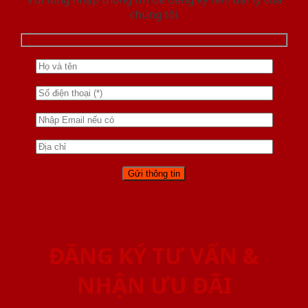
chúng tôi
ĐĂNG KÝ TƯ VẤN &
NHẬN ƯU ĐÃI