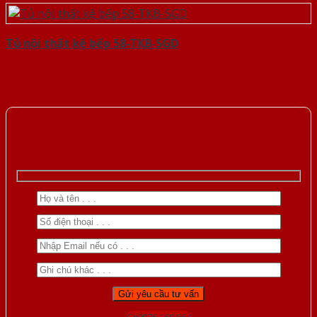
Tủ nội thất kệ bếp 58-TKB-SGD
Gọi 0976.169.864