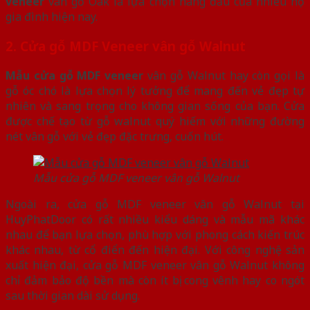
veneer
vân gỗ Oak là lựa chọn hàng đầu của nhiều hộ
gia đình hiện nay.
2.
Cửa gỗ MDF Veneer vân gỗ Walnut
Mẫu cửa gỗ MDF veneer
vân gỗ Walnut hay còn gọi là
gỗ óc chó là lựa chọn lý tưởng để mang đến vẻ đẹp tự
nhiên và sang trọng cho không gian sống của bạn. Cửa
được chế tạo từ gỗ walnut quý hiếm với những đường
nét vân gỗ với vẻ đẹp đặc trưng, cuốn hút.
Mẫu cửa gỗ MDF veneer vân gỗ Walnut
Ngoài ra, cửa gỗ MDF veneer vân gỗ Walnut tại
HuyPhatDoor có rất nhiều kiểu dáng và mẫu mã khác
nhau để bạn lựa chọn, phù hợp với phong cách kiến trúc
khác nhau, từ cổ điển đến hiện đại. Với công nghệ sản
xuất hiện đại, cửa gỗ MDF veneer vân gỗ Walnut không
chỉ đảm bảo độ bền mà còn ít bị cong vênh hay co ngót
sau thời gian dài sử dụng.