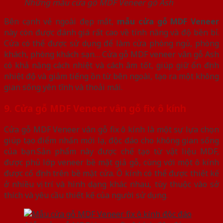
Những mẫu cửa gỗ MDF Veneer gỗ Ash
Bên cạnh vẻ ngoài đẹp mắt,
mẫu cửa gỗ MDF Veneer
này còn được đánh giá rất cao về tính năng và độ bền bỉ.
Cửa có thể được sử dụng để làm cửa phòng ngủ, phòng
khách, phòng khách sạn… Cửa gỗ MDF veneer vân gỗ Ash
có khả năng cách nhiệt và cách âm tốt, giúp giữ ổn định
nhiệt độ và giảm tiếng ồn từ bên ngoài, tạo ra một không
gian sống yên tĩnh và thoải mái.
9. Cửa gỗ MDF Veneer vân gỗ fix ô kính
Cửa gỗ MDF Veneer vân gỗ fix ô kính là một sự lựa chọn
giúp tạo điểm nhấn mới lạ, độc đáo cho không gian sống
của bạn.Sản phẩm này được chế tạo từ vật liệu MDF,
được phủ lớp veneer bề mặt giả gỗ, cùng với một ô kính
được cố định trên bề mặt cửa. Ô kính có thể được thiết kế
ở nhiều vị trí và hình dạng khác nhau, tùy thuộc vào sở
thích và yêu cầu thiết kế của người sử dụng.