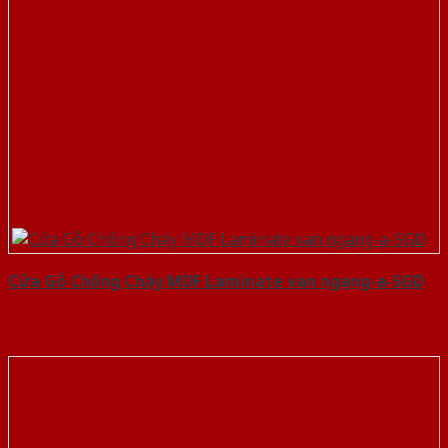
Cửa Gỗ Chống Cháy MDF Laminate van ngang-a-SGD