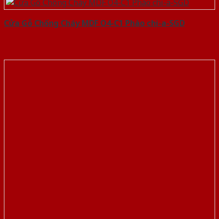
Cửa Gỗ Chống Cháy MDF O4-C1 Phào chi-a-SGD