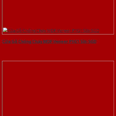
Cửa Gỗ Chống Cháy MDF Veneer P1G1 Sồi-SGD