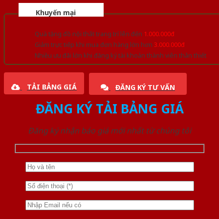
Khuyến mại
Quà tặng đồ nội thất trang trí lên đến
1.000.000đ
Giảm trực tiếp khi mua đơn hàng lớn hơn
3.000.000đ
Nhiều ưu đãi lớn khi đăng ký tài khoản thành viên thân thiết
TẢI BẢNG GIÁ
ĐĂNG KÝ TƯ VẤN
ĐĂNG KÝ TẢI BẢNG GIÁ
Đăng ký nhận báo giá mới nhất từ chúng tôi