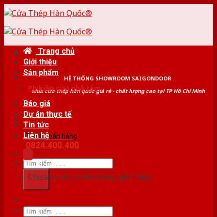
Skip
to
content
Trang chủ
Giới thiệu
Sản phẩm
HỆ THỐNG SHOWROOM SAIGONDOOR
Phụ kiện cửa nhà tắm
Mua cửa thép hàn quốc giá rẻ - chất lượng cao tại TP Hồ Chí Minh
Báo giá
Dự án thực tế
Tin tức
Liên hệ
Tư vấn bán hàng
0824.400.400
Tìm
kiếm:
Chưa có sản phẩm trong giỏ hàng.
Tìm