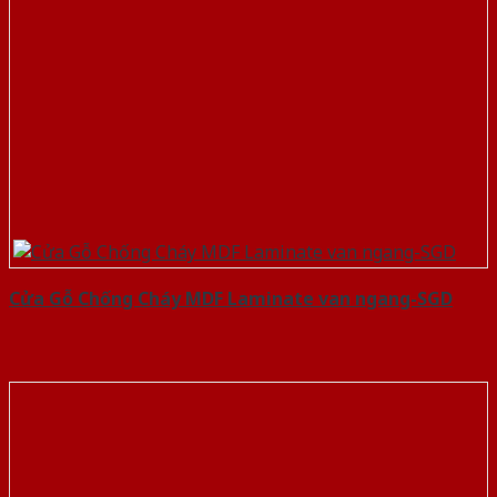
Cửa Gỗ Chống Cháy MDF Laminate van ngang-SGD