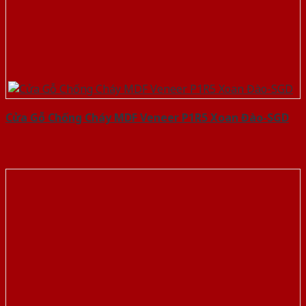
Cửa Gỗ Chống Cháy MDF Veneer P1R5 Xoan Đào-SGD