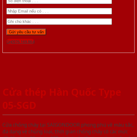
Gọi 0976.169.864
Cửa thép Hàn Quốc Type
05-SGD
Cửa chống cháy tại SAIGONDOOR phong phú về màu sắc,
đa dạng về chủng loại, thời gian chống cháy có các mức