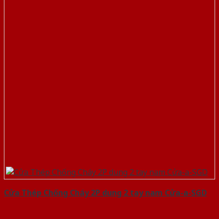
Cửa Thép Chống Cháy 2P dung 2 tay nam Cửa-a-SGD