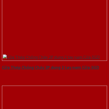
Cửa Thép Chống Cháy 2P dung 2 tay nam Cửa-SGD