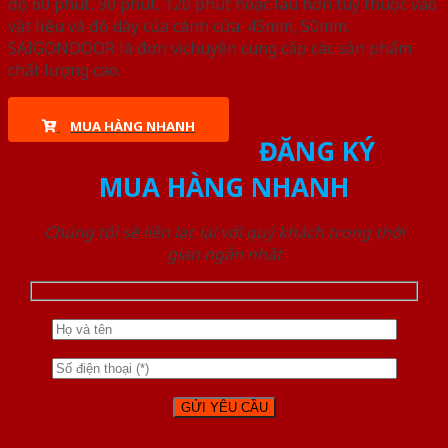
độ 60 phút, 90 phút, 120 phút hoặc lâu hơn tùy thuộc vào
vật liệu và độ dày của cánh cửa: 45mm, 50mm.
SAIGONDOOR là đơn vị chuyên cung cấp các sản phẩm
chất lượng cao.
MUA HÀNG NHANH
ĐĂNG KÝ
MUA HÀNG NHANH
Chúng tôi sẽ liên lạc lại với quý khách trong thời
gian ngắn nhất