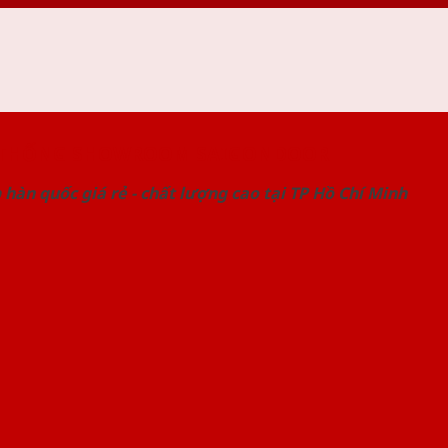
 THỐNG SHOWROOM SAIGONDOOR
hàn quốc giá rẻ - chất lượng cao tại TP Hồ Chí Minh