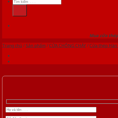
Tìm
kiếm:
HỆ
Mua cửa thép 
Trang chủ
/
Sản phẩm
/
CỬA CHỐNG CHÁY
/
Cửa thép Hàn