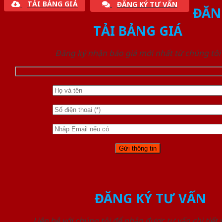
TẢI BẢNG GIÁ
ĐĂNG KÝ TƯ VẤN
ĐĂN
TẢI BẢNG GIÁ
Đăng ký nhận báo giá mới nhất từ chúng tôi
ĐĂNG KÝ TƯ VẤN
Liên hệ với chúng tôi để nhận được tư vấn chi tiết