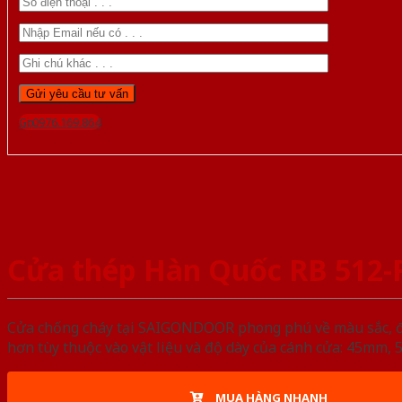
Gọi 0976.169.864
Cửa thép Hàn Quốc RB 512-
Cửa chống cháy tại SAIGONDOOR phong phú về màu sắc, đa d
hơn tùy thuộc vào vật liệu và độ dày của cánh cửa: 45mm
MUA HÀNG NHANH