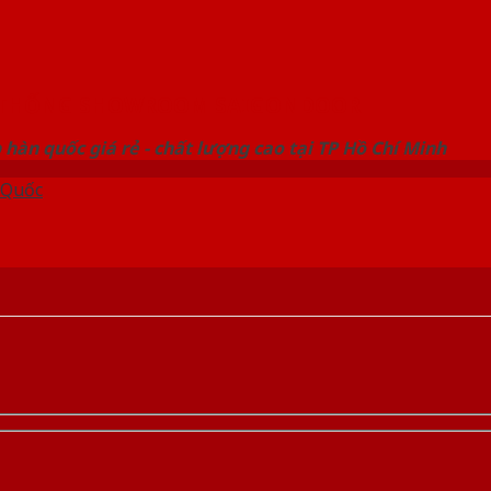
 THỐNG SHOWROOM SAIGONDOOR
hàn quốc giá rẻ - chất lượng cao tại TP Hồ Chí Minh
 Quốc