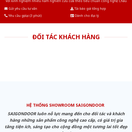
Với kinh nghiệm nhiêu năm nghiên cứu cửa theo tiêu chuẩn công nghệ Châu
Âu.Chúng tôi tự tin là nhà sản xuất & cung cấp hàng đầu tại Việt Nam!
Gửi yêu cầu tư vấn
Tải báo giá tổng hợp
Yêu cầu gọi lại (3 phút)
Dành cho đại lý
ĐỐI TÁC KHÁCH HÀNG
HỆ THỐNG SHOWROOM SAIGONDOOR
SAIGONDOOR luôn nỗ lực mang đến cho đối tác và khách
hàng những sản phẩm công nghệ cao cấp, có giá trị gia
tăng tiện ích, sáng tạo cho cộng đồng một tương lai tốt đẹp