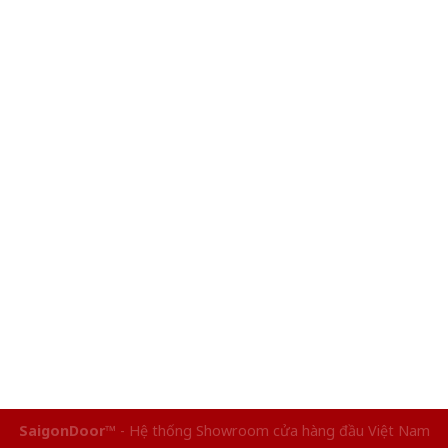
SaigonDoor™
- Hệ thống Showroom cửa hàng đầu Việt Nam