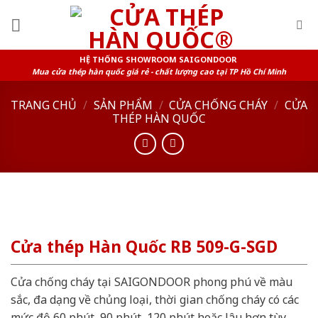
Skip
to
content
HỆ THỐNG SHOWROOM SAIGONDOOR
Mua cửa thép hàn quốc giá rẻ - chất lượng cao tại TP Hồ Chí Minh
TRANG CHỦ
/
SẢN PHẨM
/
CỬA CHỐNG CHÁY
/
CỬA
THÉP HÀN QUỐC
Cửa thép Hàn Quốc RB 509-G-SGD
Cửa chống cháy tại SAIGONDOOR phong phú về màu
sắc, đa dạng về chủng loại, thời gian chống cháy có các
mức độ 60 phút, 90 phút, 120 phút hoặc lâu hơn tùy