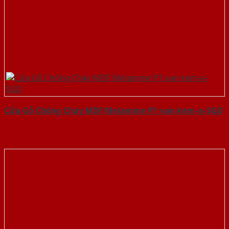
Cửa Gỗ Chống Cháy MDF Melamine P1 van kem-a-SGD