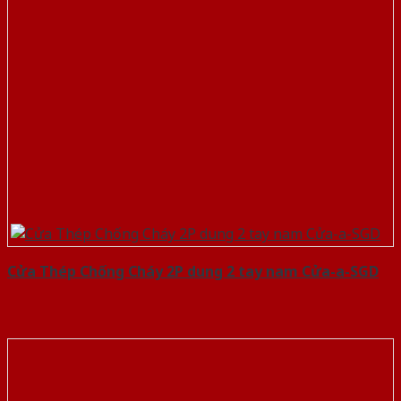
Cửa Thép Chống Cháy 2P dung 2 tay nam Cửa-a-SGD