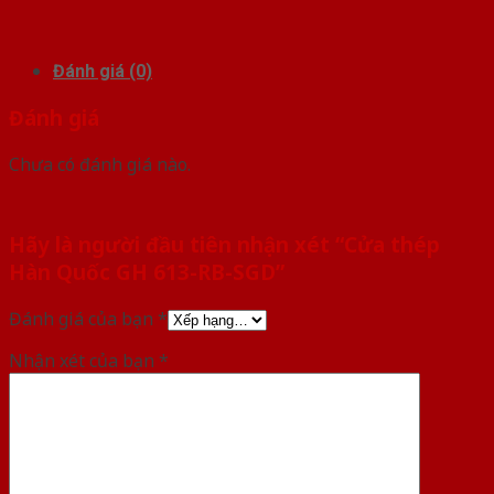
Đánh giá (0)
Đánh giá
Chưa có đánh giá nào.
Hãy là người đầu tiên nhận xét “Cửa thép
Hàn Quốc GH 613-RB-SGD”
Đánh giá của bạn
*
Nhận xét của bạn
*