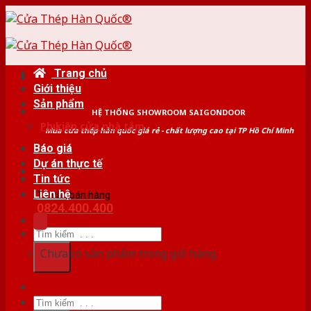
Skip
to
content
Trang chủ
Giới thiệu
Sản phẩm
HỆ THỐNG SHOWROOM SAIGONDOOR
Phụ kiện cửa nhà tắm
Mua cửa thép hàn quốc giá rẻ - chất lượng cao tại TP Hồ Chí Minh
Báo giá
Dự án thực tế
Tin tức
Liên hệ
Tư vấn bán hàng
0824.400.400
Tìm
kiếm:
Chưa có sản phẩm trong giỏ hàng.
Tìm