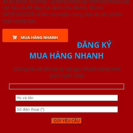
độ 60 phút, 90 phút, 120 phút hoặc lâu hơn tùy thuộc vào
vật liệu và độ dày của cánh cửa: 45mm, 50mm.
SAIGONDOOR là đơn vị chuyên cung cấp các sản phẩm
chất lượng cao.
MUA HÀNG NHANH
ĐĂNG KÝ
MUA HÀNG NHANH
Chúng tôi sẽ liên lạc lại với quý khách trong thời
gian ngắn nhất