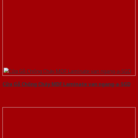
Cửa Gỗ Chống Cháy MDF Laminate van ngang-a-SGD