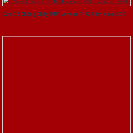
Cửa Gỗ Chống Cháy MDF Veneer P1R2 Căm Xe-a-SGD