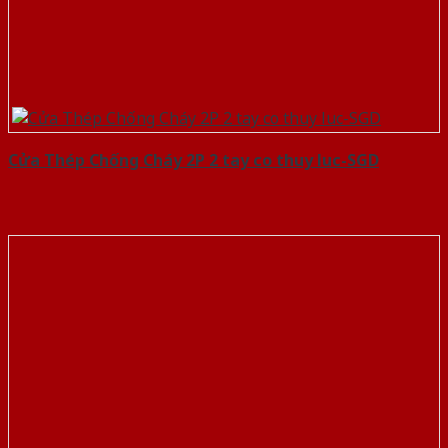
Cửa Thép Chống Cháy 2P 2 tay co thuy luc-SGD