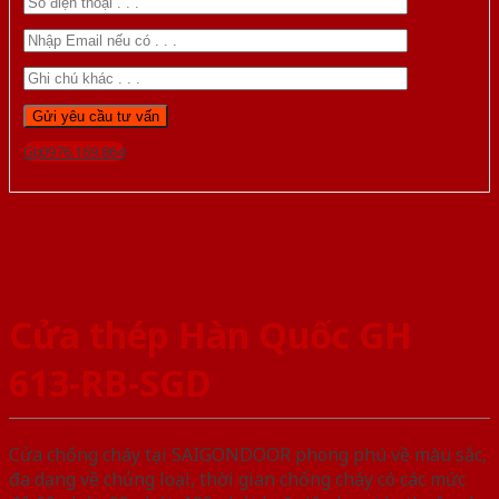
Gọi 0976.169.864
Cửa thép Hàn Quốc GH
613-RB-SGD
Cửa chống cháy tại SAIGONDOOR phong phú về màu sắc,
đa dạng về chủng loại, thời gian chống cháy có các mức