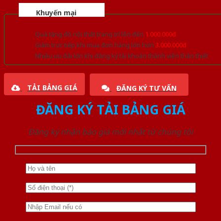
Khuyến mại
Quà tặng đồ nội thất trang trí lên đến
1.000.000đ
Giảm trực tiếp khi mua đơn hàng lớn hơn
3.000.000đ
Nhiều ưu đãi lớn khi đăng ký tài khoản thành viên thân thiết
TẢI BẢNG GIÁ
ĐĂNG KÝ TƯ VẤN
ĐĂNG KÝ TẢI BẢNG GIÁ
Đăng ký nhận báo giá mới nhất từ chúng tôi