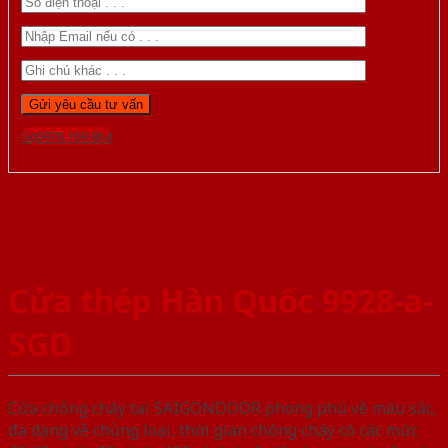
Gọi 0976.169.864
Cửa thép Hàn Quốc 9928-a-
SGD
Cửa chống cháy tại SAIGONDOOR phong phú về màu sắc,
đa dạng về chủng loại, thời gian chống cháy có các mức