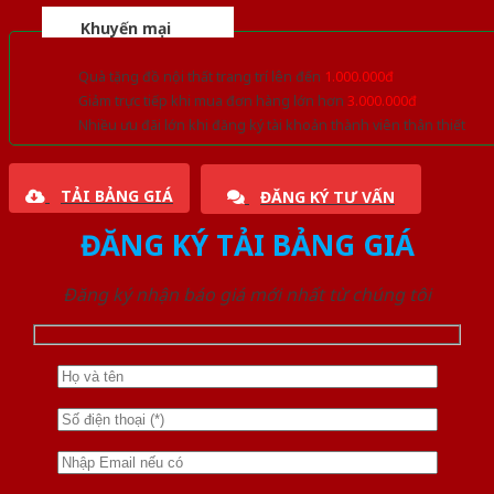
Khuyến mại
Quà tặng đồ nội thất trang trí lên đến
1.000.000đ
Giảm trực tiếp khi mua đơn hàng lớn hơn
3.000.000đ
Nhiều ưu đãi lớn khi đăng ký tài khoản thành viên thân thiết
TẢI BẢNG GIÁ
ĐĂNG KÝ TƯ VẤN
ĐĂNG KÝ TẢI BẢNG GIÁ
Đăng ký nhận báo giá mới nhất từ chúng tôi