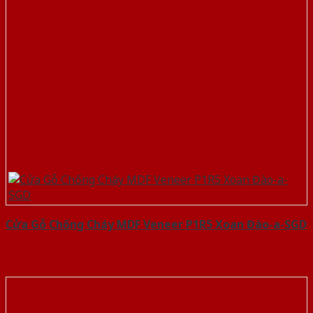
Cửa Gỗ Chống Cháy MDF Veneer P1R5 Xoan Đào-a-SGD