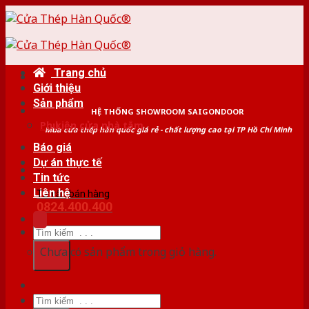
Skip
to
content
Trang chủ
Giới thiệu
Sản phẩm
HỆ THỐNG SHOWROOM SAIGONDOOR
Phụ kiện cửa nhà tắm
Mua cửa thép hàn quốc giá rẻ - chất lượng cao tại TP Hồ Chí Minh
Báo giá
Dự án thực tế
Tin tức
Liên hệ
Tư vấn bán hàng
0824.400.400
Tìm
kiếm:
Chưa có sản phẩm trong giỏ hàng.
Tìm