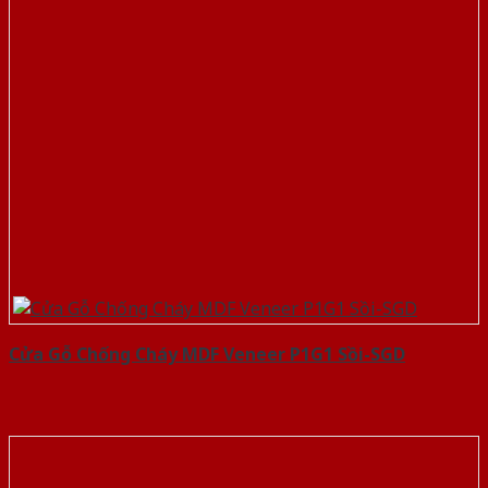
Cửa Gỗ Chống Cháy MDF Veneer P1G1 Sồi-SGD