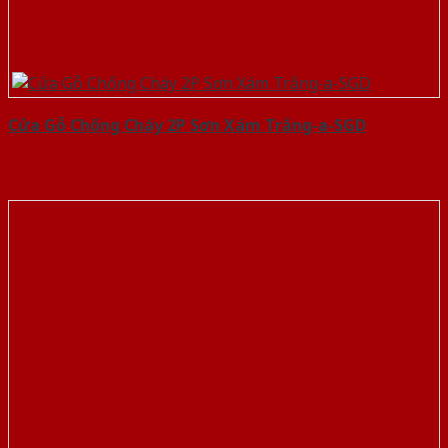
Cửa Gỗ Chống Cháy 2P Sơn Xám Trắng-a-SGD