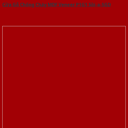
Cửa Gỗ Chống Cháy MDF Veneer P1G1 Sồi-a-SGD