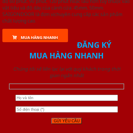
độ 60 phút, 90 phút, 120 phút hoặc lâu hơn tùy thuộc vào
vật liệu và độ dày của cánh cửa: 45mm, 50mm.
SAIGONDOOR là đơn vị chuyên cung cấp các sản phẩm
chất lượng cao.
MUA HÀNG NHANH
ĐĂNG KÝ
MUA HÀNG NHANH
Chúng tôi sẽ liên lạc lại với quý khách trong thời
gian ngắn nhất