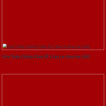
Cửa Thép Chống Cháy 2P 2 tay co thuy luc-SGD