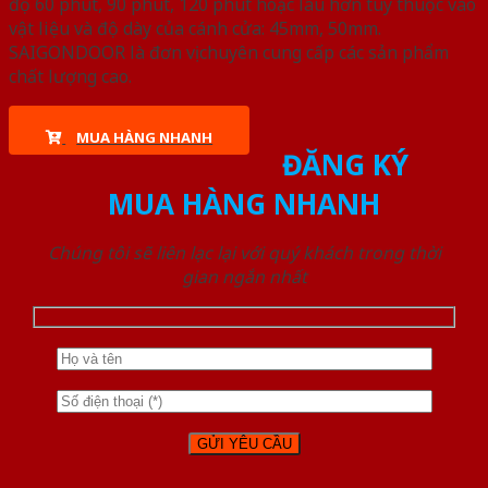
độ 60 phút, 90 phút, 120 phút hoặc lâu hơn tùy thuộc vào
vật liệu và độ dày của cánh cửa: 45mm, 50mm.
SAIGONDOOR là đơn vị chuyên cung cấp các sản phẩm
chất lượng cao.
MUA HÀNG NHANH
ĐĂNG KÝ
MUA HÀNG NHANH
Chúng tôi sẽ liên lạc lại với quý khách trong thời
gian ngắn nhất