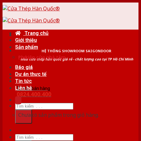
Skip
to
content
Trang chủ
Giới thiệu
Sản phẩm
HỆ THỐNG SHOWROOM SAIGONDOOR
Phụ kiện cửa nhà tắm
Mua cửa thép hàn quốc giá rẻ - chất lượng cao tại TP Hồ Chí Minh
Báo giá
Dự án thực tế
Tin tức
Liên hệ
Tư vấn bán hàng
0824.400.400
Tìm
kiếm:
Chưa có sản phẩm trong giỏ hàng.
Tìm