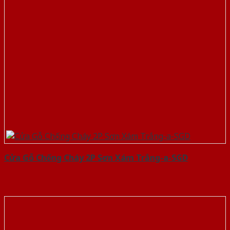
Cửa Gỗ Chống Cháy 2P Sơn Xám Trắng-a-SGD