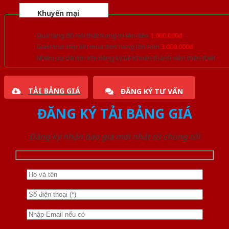
Khuyến mại
Quà tặng đồ nội thất trang trí lên đến
1.000.000đ
Giảm trực tiếp khi mua đơn hàng lớn hơn
3.000.000đ
Nhiều ưu đãi lớn khi đăng ký tài khoản thành viên thân thiết
TẢI BẢNG GIÁ
ĐĂNG KÝ TƯ VẤN
ĐĂNG KÝ TẢI BẢNG GIÁ
Đăng ký nhận báo giá mới nhất từ chúng tôi