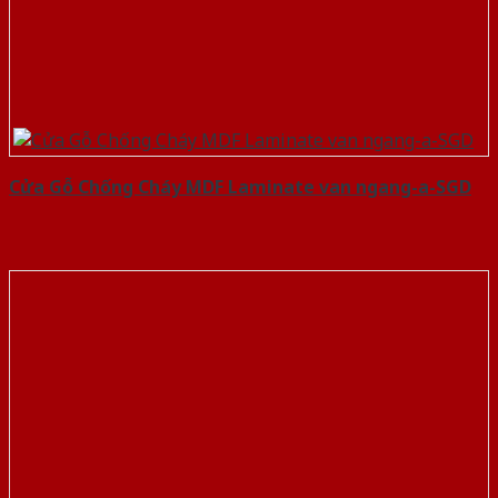
Cửa Gỗ Chống Cháy MDF Laminate van ngang-a-SGD