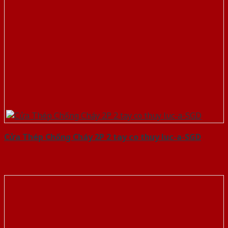
Cửa Thép Chống Cháy 2P 2 tay co thuy luc-a-SGD