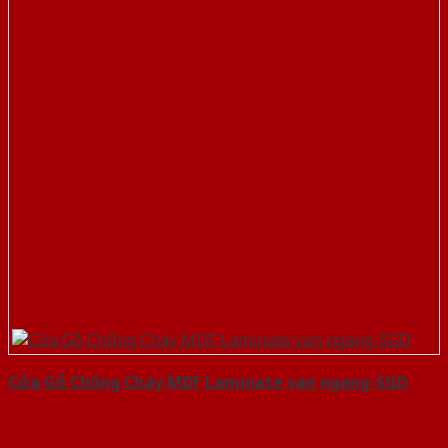
Cửa Gỗ Chống Cháy MDF Laminate van ngang-SGD