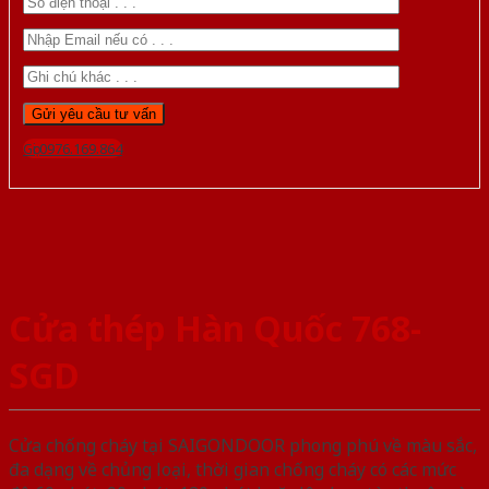
Gọi 0976.169.864
Cửa thép Hàn Quốc 768-
SGD
Cửa chống cháy tại SAIGONDOOR phong phú về màu sắc,
đa dạng về chủng loại, thời gian chống cháy có các mức