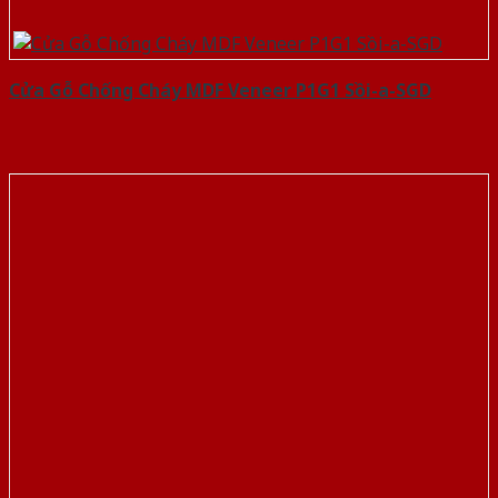
Cửa Gỗ Chống Cháy MDF Veneer P1G1 Sồi-a-SGD