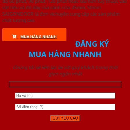
độ 60 phút, 90 phút, 120 phút hoặc lâu hơn tùy thuộc vào
vật liệu và độ dày của cánh cửa: 45mm, 50mm.
SAIGONDOOR là đơn vị chuyên cung cấp các sản phẩm
chất lượng cao.
MUA HÀNG NHANH
ĐĂNG KÝ
MUA HÀNG NHANH
Chúng tôi sẽ liên lạc lại với quý khách trong thời
gian ngắn nhất