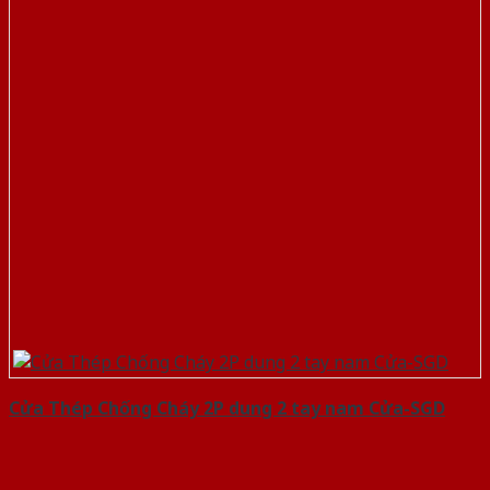
Cửa Thép Chống Cháy 2P dung 2 tay nam Cửa-SGD