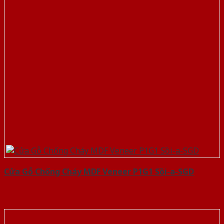
Cửa Gỗ Chống Cháy MDF Veneer P1G1 Sồi-a-SGD