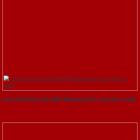
Cửa Gỗ Chống Cháy MDF Melamine P1 van kem-a-SGD