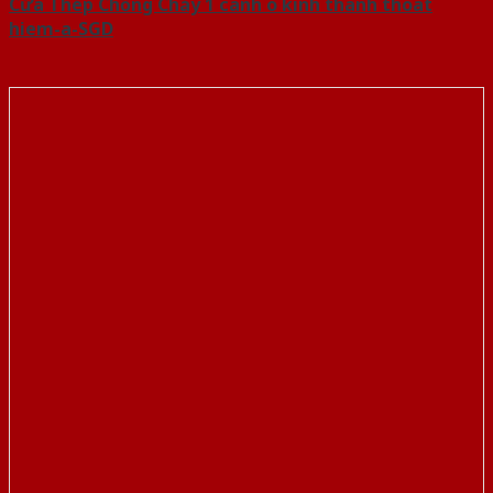
Cửa Thép Chống Cháy 1 canh o kinh thanh thoat
hiem-a-SGD