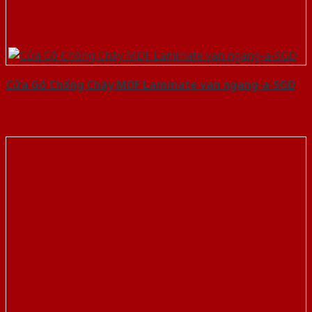
Cửa Gỗ Chống Cháy MDF Laminate van ngang-a-SGD