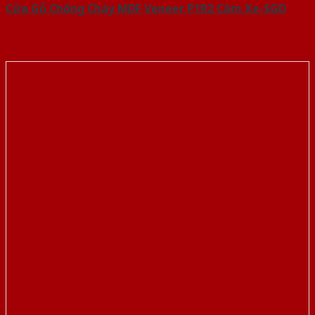
Cửa Gỗ Chống Cháy MDF Veneer P1R2 Căm Xe-SGD