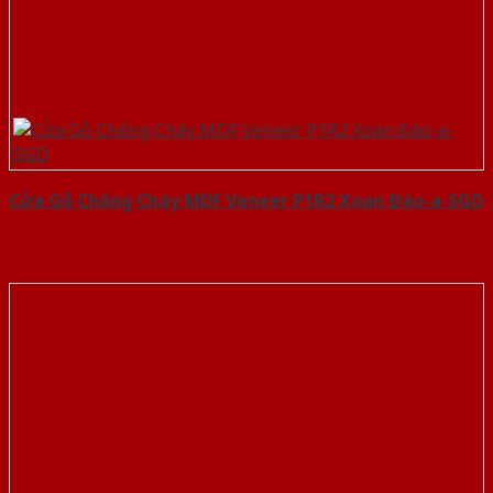
Cửa Gỗ Chống Cháy MDF Veneer P1R2 Xoan Đào-a-SGD