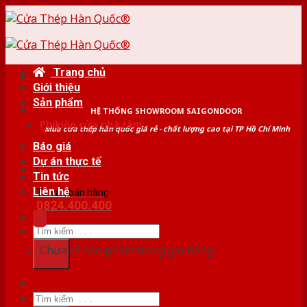
Skip
to
content
Trang chủ
Giới thiệu
Sản phẩm
HỆ THỐNG SHOWROOM SAIGONDOOR
Phụ kiện cửa nhà tắm
Mua cửa thép hàn quốc giá rẻ - chất lượng cao tại TP Hồ Chí Minh
Báo giá
Dự án thực tế
Tin tức
Liên hệ
Tư vấn bán hàng
0824.400.400
Tìm
kiếm:
Chưa có sản phẩm trong giỏ hàng.
Tìm