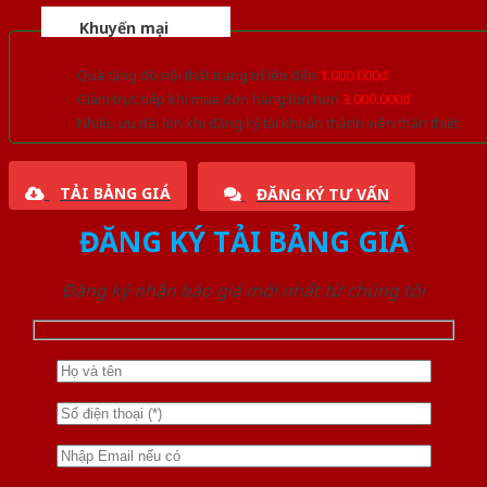
Khuyến mại
Quà tặng đồ nội thất trang trí lên đến
1.000.000đ
Giảm trực tiếp khi mua đơn hàng lớn hơn
3.000.000đ
Nhiều ưu đãi lớn khi đăng ký tài khoản thành viên thân thiết
TẢI BẢNG GIÁ
ĐĂNG KÝ TƯ VẤN
ĐĂNG KÝ TẢI BẢNG GIÁ
Đăng ký nhận báo giá mới nhất từ chúng tôi