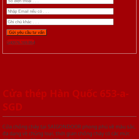
Gọi 0976.169.864
Cửa thép Hàn Quốc 653-a-
SGD
Cửa chống cháy tại SAIGONDOOR phong phú về màu sắc,
đa dạng về chủng loại, thời gian chống cháy có các mức