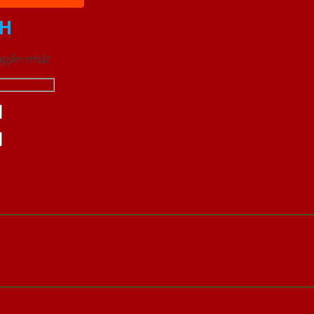
H
 ngắn nhất