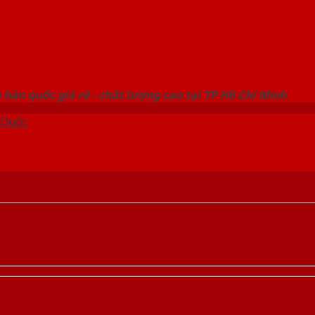
 THỐNG SHOWROOM SAIGONDOOR
hàn quốc giá rẻ - chất lượng cao tại TP Hồ Chí Minh
 Quốc