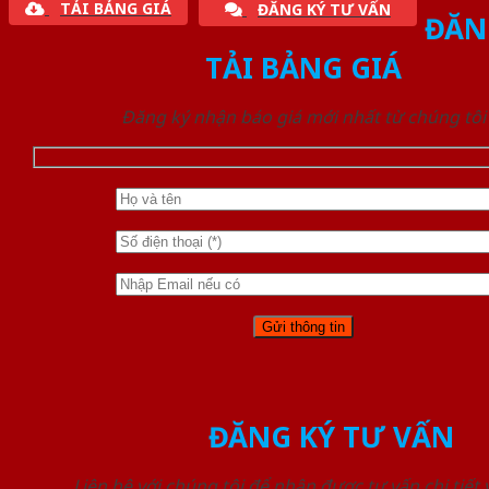
TẢI BẢNG GIÁ
ĐĂNG KÝ TƯ VẤN
ĐĂN
TẢI BẢNG GIÁ
Đăng ký nhận báo giá mới nhất từ chúng tôi
ĐĂNG KÝ TƯ VẤN
Liên hệ với chúng tôi để nhận được tư vấn chi tiết