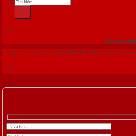
Tìm
kiếm:
HỆ
Mua cửa thép 
Trang chủ
/
Sản phẩm
/
CỬA CHỐNG CHÁY
/
Cửa thép Hàn