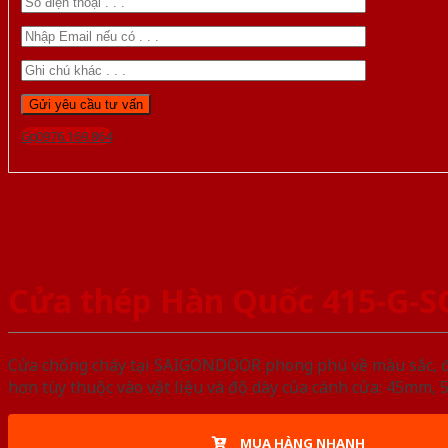
Gọi 0976.169.864
Cửa thép Hàn Quốc 415-G-
Cửa chống cháy tại SAIGONDOOR phong phú về màu sắc, đa d
hơn tùy thuộc vào vật liệu và độ dày của cánh cửa: 45mm
MUA HÀNG NHANH