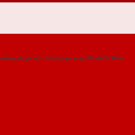
 THỐNG SHOWROOM SAIGONDOOR
hàn quốc giá rẻ - chất lượng cao tại TP Hồ Chí Minh