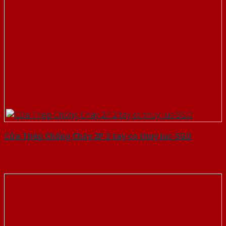
Cửa Thép Chống Cháy 2P 2 tay co thuy luc-SGD