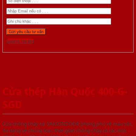
Gọi 0976.169.864
Cửa thép Hàn Quốc 400-G-
SGD
Cửa chống cháy tại SAIGONDOOR phong phú về màu sắc,
đa dạng về chủng loại, thời gian chống cháy có các mức