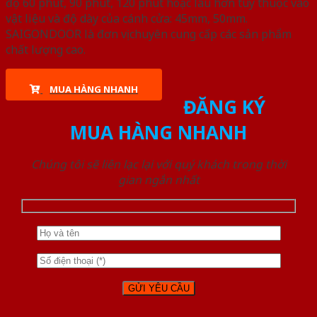
độ 60 phút, 90 phút, 120 phút hoặc lâu hơn tùy thuộc vào
vật liệu và độ dày của cánh cửa: 45mm, 50mm.
SAIGONDOOR là đơn vị chuyên cung cấp các sản phẩm
chất lượng cao.
MUA HÀNG NHANH
ĐĂNG KÝ
MUA HÀNG NHANH
Chúng tôi sẽ liên lạc lại với quý khách trong thời
gian ngắn nhất