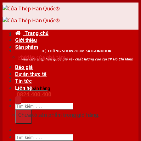
Skip
to
content
Trang chủ
Giới thiệu
Sản phẩm
HỆ THỐNG SHOWROOM SAIGONDOOR
Phụ kiện cửa nhà tắm
Mua cửa thép hàn quốc giá rẻ - chất lượng cao tại TP Hồ Chí Minh
Báo giá
Dự án thực tế
Tin tức
Liên hệ
Tư vấn bán hàng
0824.400.400
Tìm
kiếm:
Chưa có sản phẩm trong giỏ hàng.
Tìm