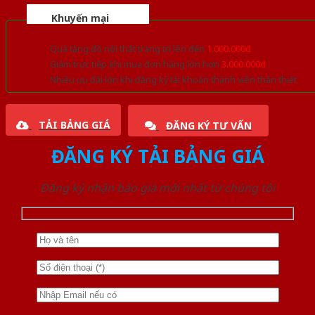
Khuyến mại
Quà tặng đồ nội thất trang trí lên đến
1.000.000đ
Giảm trực tiếp khi mua đơn hàng lớn hơn
3.000.000đ
Nhiều ưu đãi lớn khi đăng ký tài khoản thành viên thân thiết
TẢI BẢNG GIÁ
ĐĂNG KÝ TƯ VẤN
ĐĂNG KÝ TẢI BẢNG GIÁ
Đăng ký nhận báo giá mới nhất từ chúng tôi