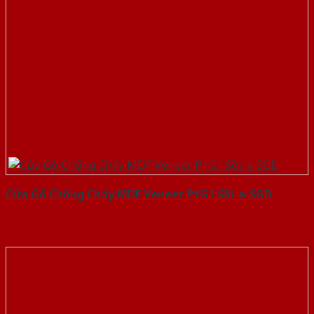
Cửa Gỗ Chống Cháy MDF Veneer P1G1 Sồi-a-SGD