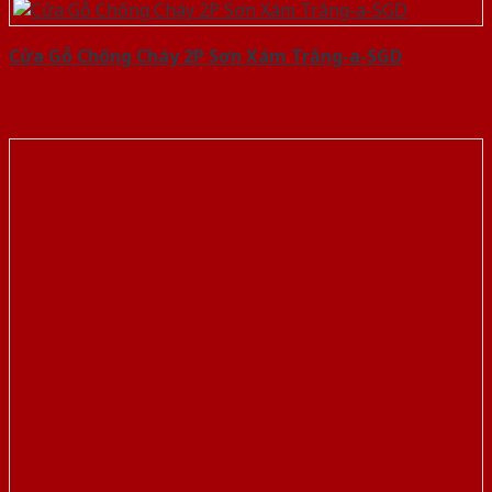
Cửa Gỗ Chống Cháy 2P Sơn Xám Trắng-a-SGD