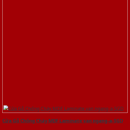
Cửa Gỗ Chống Cháy MDF Laminate van ngang-a-SGD