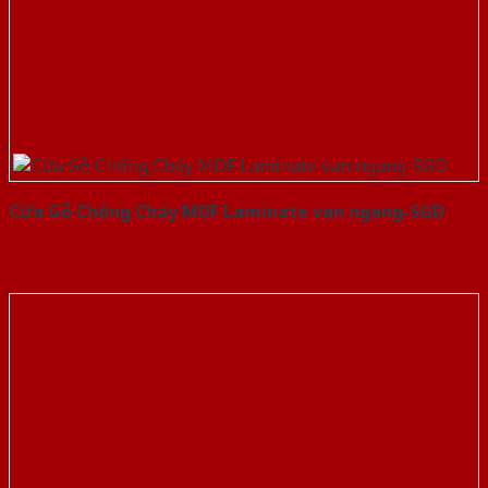
Cửa Gỗ Chống Cháy MDF Laminate van ngang-SGD