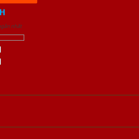
H
 ngắn nhất