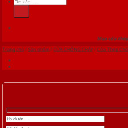
Tìm
kiếm:
HỆ
Mua cửa thép 
Trang chủ
/
Sản phẩm
/
CỬA CHỐNG CHÁY
/
Cửa Thép Chố