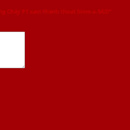
ống Cháy P1 xam thanh thoat hiem-a-SGD”