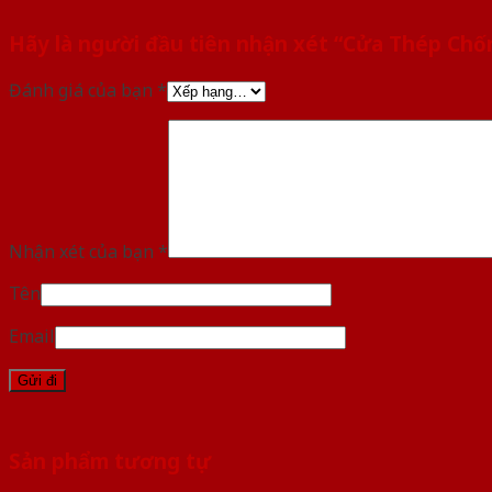
Hãy là người đầu tiên nhận xét “Cửa Thép Ch
Đánh giá của bạn
*
Nhận xét của bạn
*
Tên
Email
Sản phẩm tương tự