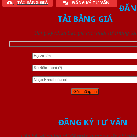
TẢI BẢNG GIÁ
ĐĂNG KÝ TƯ VẤN
ĐĂN
TẢI BẢNG GIÁ
Đăng ký nhận báo giá mới nhất từ chúng tôi
ĐĂNG KÝ TƯ VẤN
Liên hệ với chúng tôi để nhận được tư vấn chi tiết