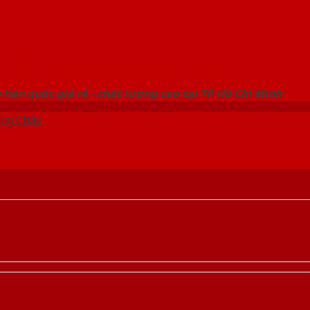
 THỐNG SHOWROOM SAIGONDOOR
hàn quốc giá rẻ - chất lượng cao tại TP Hồ Chí Minh
ng Cháy