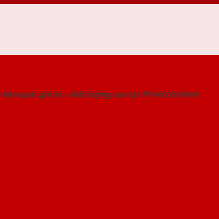
 THỐNG SHOWROOM SAIGONDOOR
hàn quốc giá rẻ - chất lượng cao tại TP Hồ Chí Minh