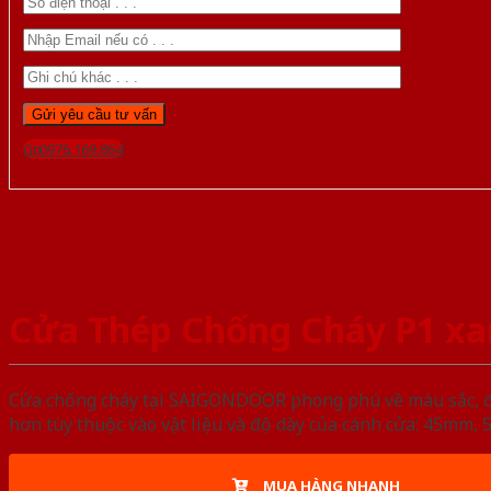
Gọi 0976.169.864
Cửa Thép Chống Cháy P1 xa
Cửa chống cháy tại SAIGONDOOR phong phú về màu sắc, đa d
hơn tùy thuộc vào vật liệu và độ dày của cánh cửa: 45mm
MUA HÀNG NHANH