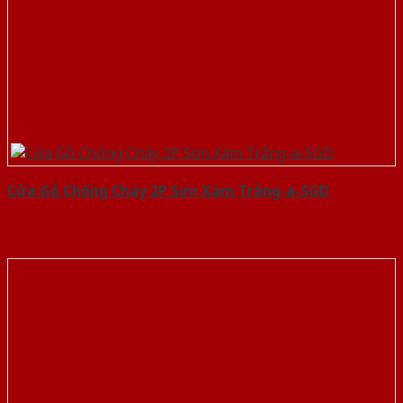
Cửa Gỗ Chống Cháy 2P Sơn Xám Trắng-a-SGD