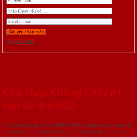
Gọi 0976.169.864
Cửa Thép Chống Cháy P1
van Gỗ 4-a-SGD
Cửa chống cháy tại SAIGONDOOR phong phú về màu sắc,
đa dạng về chủng loại, thời gian chống cháy có các mức