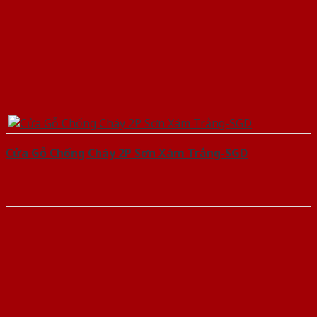
Cửa Gỗ Chống Cháy 2P Sơn Xám Trắng-SGD