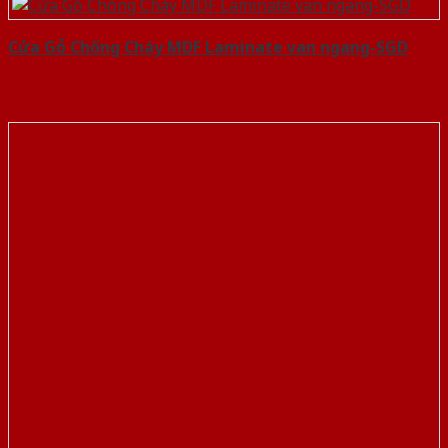
Cửa Gỗ Chống Cháy MDF Laminate van ngang-SGD