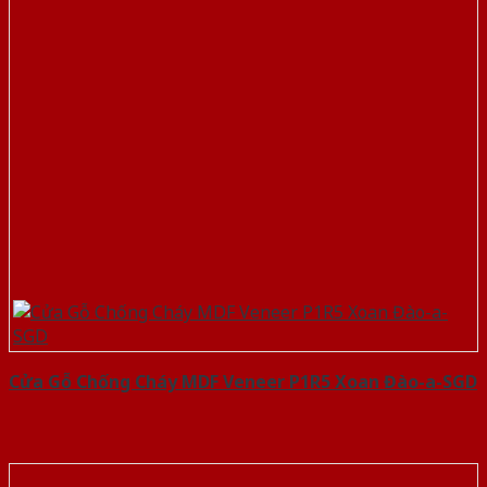
Cửa Gỗ Chống Cháy MDF Veneer P1R5 Xoan Đào-a-SGD