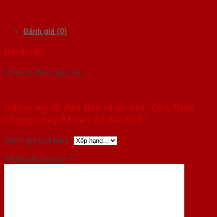
Đánh giá (0)
Đánh giá
Chưa có đánh giá nào.
Hãy là người đầu tiên nhận xét “Cửa Thép
Chống Cháy P1 van Gỗ 4-a-SGD”
Đánh giá của bạn
*
Nhận xét của bạn
*