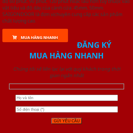
độ 60 phút, 90 phút, 120 phút hoặc lâu hơn tùy thuộc vào
vật liệu và độ dày của cánh cửa: 45mm, 50mm.
SAIGONDOOR là đơn vị chuyên cung cấp các sản phẩm
chất lượng cao.
MUA HÀNG NHANH
ĐĂNG KÝ
MUA HÀNG NHANH
Chúng tôi sẽ liên lạc lại với quý khách trong thời
gian ngắn nhất