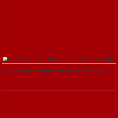
Cửa Gỗ Chống Cháy MDF Veneer P1R5 Xoan Đào-SGD