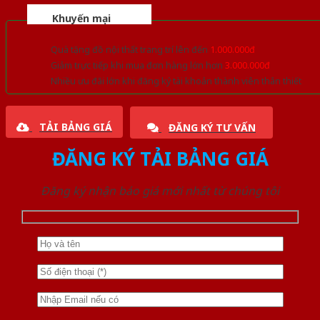
Khuyến mại
Quà tặng đồ nội thất trang trí lên đến
1.000.000đ
Giảm trực tiếp khi mua đơn hàng lớn hơn
3.000.000đ
Nhiều ưu đãi lớn khi đăng ký tài khoản thành viên thân thiết
TẢI BẢNG GIÁ
ĐĂNG KÝ TƯ VẤN
ĐĂNG KÝ TẢI BẢNG GIÁ
Đăng ký nhận báo giá mới nhất từ chúng tôi