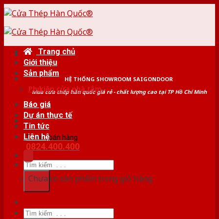
Skip
to
content
Trang chủ
Giới thiệu
Sản phẩm
HỆ THỐNG SHOWROOM SAIGONDOOR
Phụ kiện cửa nhà tắm
Mua cửa thép hàn quốc giá rẻ - chất lượng cao tại TP Hồ Chí Minh
Báo giá
Dự án thực tế
Tin tức
Liên hệ
Tư vấn bán hàng
0824.400.400
Tìm
kiếm:
Chưa có sản phẩm trong giỏ hàng.
Tìm