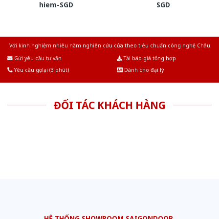
hiem-SGD
SGD
Với kinh nghiệm nhiêu năm nghiên cứu cửa theo tiêu chuẩn công nghệ Châu
Âu.Chúng tôi tự tin là nhà sản xuất & cung cấp hàng đầu tại Việt Nam!
Gửi yêu cầu tư vấn
Tải báo giá tổng hợp
Yêu cầu gọi lại (3 phút)
Dành cho đại lý
ĐỐI TÁC KHÁCH HÀNG
HỆ THỐNG SHOWROOM SAIGONDOOR