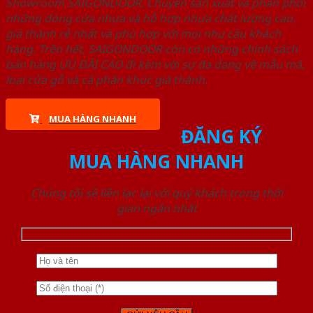
Showroom SAIGONDOOR. Chuyên sản xuất và phân phối
những dòng cửa nhựa và hỗ hợp nhựa chất lượng cao,
giá thành rẻ nhất và phù hợp với mọi nhu cầu khách
hàng. Trên hết, SAIGONDOOR còn có những chính sách
bán hàng ƯU ĐÃI CAO đi kèm với sự đa dạng về mẫu mã,
loại cửa gỗ và cả phân khúc giá thành.
MUA HÀNG NHANH
ĐĂNG KÝ
MUA HÀNG NHANH
Chúng tôi sẽ liên lạc lại với quý khách trong thời
gian ngắn nhất