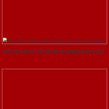
Cửa Thép Chống Cháy 2P dung 2 tay nam Cửa-a-SGD