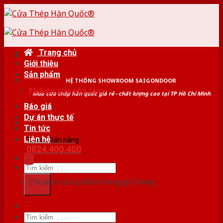
Skip
to
content
Trang chủ
Giới thiệu
Sản phẩm
HỆ THỐNG SHOWROOM SAIGONDOOR
Phụ kiện cửa nhà tắm
Mua cửa thép hàn quốc giá rẻ - chất lượng cao tại TP Hồ Chí Minh
Báo giá
Dự án thực tế
Tin tức
Liên hệ
Tư vấn bán hàng
0824.400.400
Tìm
kiếm:
Chưa có sản phẩm trong giỏ hàng.
Tìm