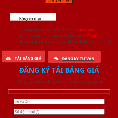
Khuyến mại
Quà tặng đồ nội thất trang trí lên đến
1.000.000đ
Giảm trực tiếp khi mua đơn hàng lớn hơn
3.000.000đ
Nhiều ưu đãi lớn khi đăng ký tài khoản thành viên thân thiết
TẢI BẢNG GIÁ
ĐĂNG KÝ TƯ VẤN
ĐĂNG KÝ TẢI BẢNG GIÁ
Đăng ký nhận báo giá mới nhất từ chúng tôi