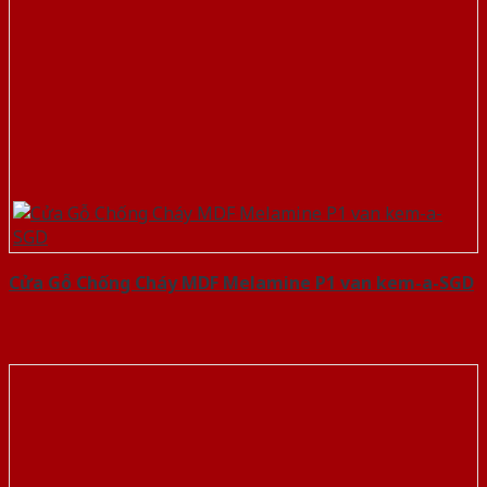
Cửa Gỗ Chống Cháy MDF Melamine P1 van kem-a-SGD