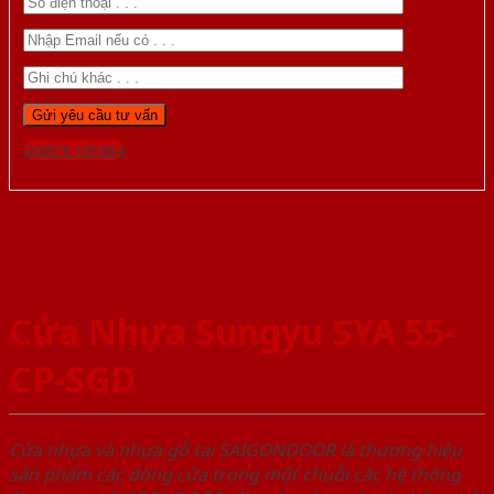
Gọi 0976.169.864
Cửa Nhựa Sungyu SYA 55-
CP-SGD
Cửa nhựa và nhựa gỗ tại SAIGONDOOR là thương hiệu
sản phẩm các dòng cửa trong một chuỗi các hệ thống