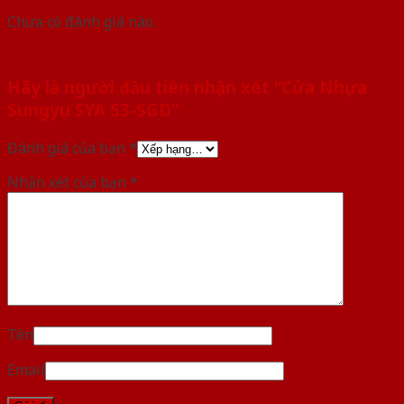
Chưa có đánh giá nào.
Hãy là người đầu tiên nhận xét “Cửa Nhựa
Sungyu SYA 53-SGD”
Đánh giá của bạn
*
Nhận xét của bạn
*
Tên
Email