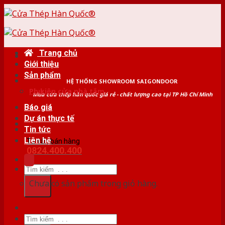
Skip
to
content
Trang chủ
Giới thiệu
Sản phẩm
HỆ THỐNG SHOWROOM SAIGONDOOR
Phụ kiện cửa nhà tắm
Mua cửa thép hàn quốc giá rẻ - chất lượng cao tại TP Hồ Chí Minh
Báo giá
Dự án thực tế
Tin tức
Liên hệ
Tư vấn bán hàng
0824.400.400
Tìm
kiếm:
Chưa có sản phẩm trong giỏ hàng.
Tìm