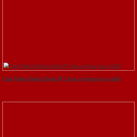
Cửa Thép Chống Cháy 2P 2 tay co thuy luc-a-SGD