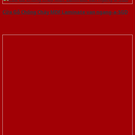
Cửa Gỗ Chống Cháy MDF Laminate van ngang-a-SGD