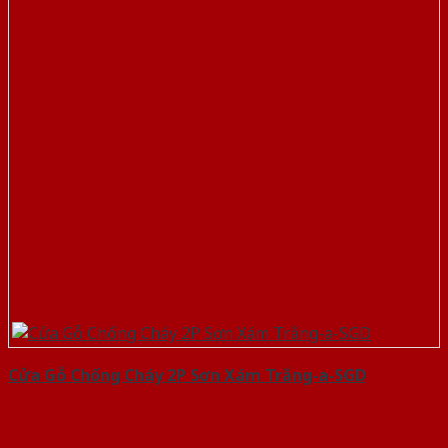
Cửa Gỗ Chống Cháy 2P Sơn Xám Trắng-a-SGD