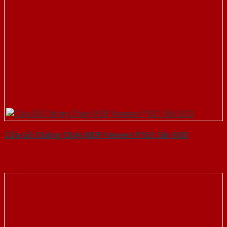
Cửa Gỗ Chống Cháy MDF Veneer P1G1 Sồi-SGD