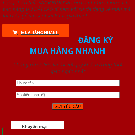
hàng. Trên hết, SAIGONDOOR còn có những chính sách
bán hàng ƯU ĐÃI CAO đi kèm với sự đa dạng về mẫu mã,
loại cửa gỗ và cả phân khúc giá thành.
MUA HÀNG NHANH
ĐĂNG KÝ
MUA HÀNG NHANH
Chúng tôi sẽ liên lạc lại với quý khách trong thời
gian ngắn nhất
Khuyến mại