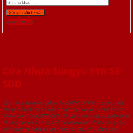
Gọi 0976.169.864
Cửa Nhựa Sungyu SYA 53-
SGD
Cửa nhựa và nhựa gỗ tại SAIGONDOOR là thương hiệu
sản phẩm các dòng cửa trong một chuỗi các hệ thống
Showroom SAIGONDOOR. Chuyên sản xuất và phân phối
những dòng cửa nhựa và hỗ hợp nhựa chất lượng cao,
giá thành rẻ nhất và phù hợp với mọi nhu cầu khách