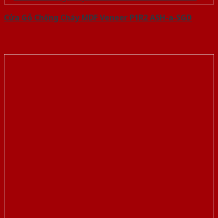
Cửa Gỗ Chống Cháy MDF Veneer P1R2 ASH-a-SGD