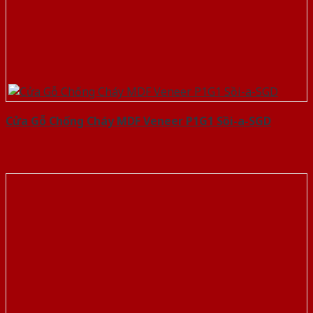
Cửa Gỗ Chống Cháy MDF Veneer P1G1 Sồi-a-SGD