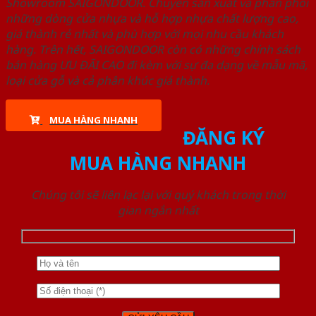
Showroom SAIGONDOOR. Chuyên sản xuất và phân phối
những dòng cửa nhựa và hỗ hợp nhựa chất lượng cao,
giá thành rẻ nhất và phù hợp với mọi nhu cầu khách
hàng. Trên hết, SAIGONDOOR còn có những chính sách
bán hàng ƯU ĐÃI CAO đi kèm với sự đa dạng về mẫu mã,
loại cửa gỗ và cả phân khúc giá thành.
MUA HÀNG NHANH
ĐĂNG KÝ
MUA HÀNG NHANH
Chúng tôi sẽ liên lạc lại với quý khách trong thời
gian ngắn nhất