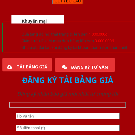
Khuyến mại
Quà tặng đồ nội thất trang trí lên đến
1.000.000đ
Giảm trực tiếp khi mua đơn hàng lớn hơn
3.000.000đ
Nhiều ưu đãi lớn khi đăng ký tài khoản thành viên thân thiết
TẢI BẢNG GIÁ
ĐĂNG KÝ TƯ VẤN
ĐĂNG KÝ TẢI BẢNG GIÁ
Đăng ký nhận báo giá mới nhất từ chúng tôi