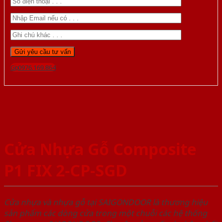
Gọi 0976.169.864
Cửa Nhựa Gỗ Composite
P1 FIX 2-CP-SGD
Cửa nhựa và nhựa gỗ tại SAIGONDOOR là thương hiệu
sản phẩm các dòng cửa trong một chuỗi các hệ thống