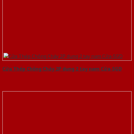
Cửa Thép Chống Cháy 2P dung 2 tay nam Cửa-SGD