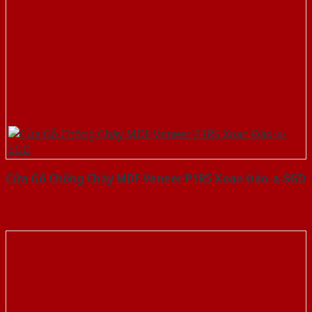
Cửa Gỗ Chống Cháy MDF Veneer P1R5 Xoan Đào-a-SGD