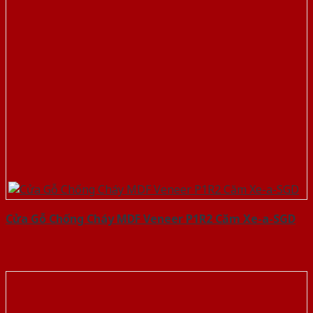
Cửa Gỗ Chống Cháy MDF Veneer P1R2 Căm Xe-a-SGD