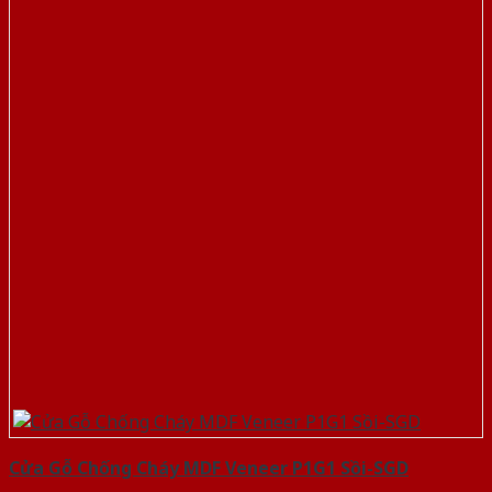
Cửa Gỗ Chống Cháy MDF Veneer P1G1 Sồi-SGD