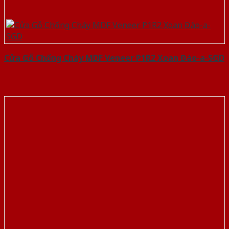
Cửa Gỗ Chống Cháy MDF Veneer P1R2 Xoan Đào-a-SGD