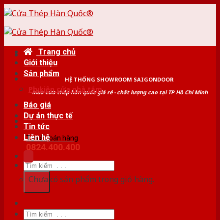
Skip
to
content
Trang chủ
Giới thiệu
Sản phẩm
HỆ THỐNG SHOWROOM SAIGONDOOR
Phụ kiện cửa nhà tắm
Mua cửa thép hàn quốc giá rẻ - chất lượng cao tại TP Hồ Chí Minh
Báo giá
Dự án thực tế
Tin tức
Liên hệ
Tư vấn bán hàng
0824.400.400
Tìm
kiếm:
Chưa có sản phẩm trong giỏ hàng.
Tìm