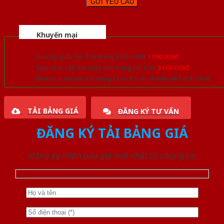
Khuyến mại
Quà tặng đồ nội thất trang trí lên đến
1.000.000đ
Giảm trực tiếp khi mua đơn hàng lớn hơn
3.000.000đ
Nhiều ưu đãi lớn khi đăng ký tài khoản thành viên thân thiết
TẢI BẢNG GIÁ
ĐĂNG KÝ TƯ VẤN
ĐĂNG KÝ TẢI BẢNG GIÁ
Đăng ký nhận báo giá mới nhất từ chúng tôi