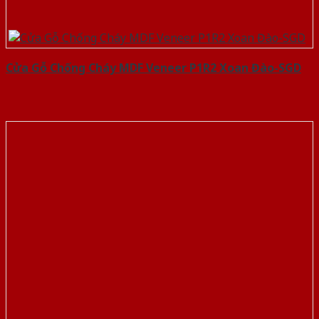
Cửa Gỗ Chống Cháy MDF Veneer P1R2 Xoan Đào-SGD