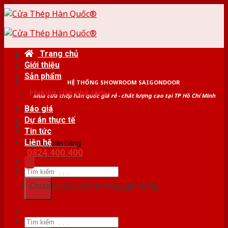
Skip
to
content
Trang chủ
Giới thiệu
Sản phẩm
HỆ THỐNG SHOWROOM SAIGONDOOR
Phụ kiện cửa nhà tắm
Mua cửa thép hàn quốc giá rẻ - chất lượng cao tại TP Hồ Chí Minh
Báo giá
Dự án thực tế
Tin tức
Liên hệ
Tư vấn bán hàng
0824.400.400
Tìm
kiếm:
Chưa có sản phẩm trong giỏ hàng.
Tìm