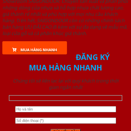
Showroom SAIGONDOOR. Chuyên sản xuất và phân phối
những dòng cửa nhựa và hỗ hợp nhựa chất lượng cao,
giá thành rẻ nhất và phù hợp với mọi nhu cầu khách
hàng. Trên hết, SAIGONDOOR còn có những chính sách
bán hàng ƯU ĐÃI CAO đi kèm với sự đa dạng về mẫu mã,
loại cửa gỗ và cả phân khúc giá thành.
MUA HÀNG NHANH
ĐĂNG KÝ
MUA HÀNG NHANH
Chúng tôi sẽ liên lạc lại với quý khách trong thời
gian ngắn nhất