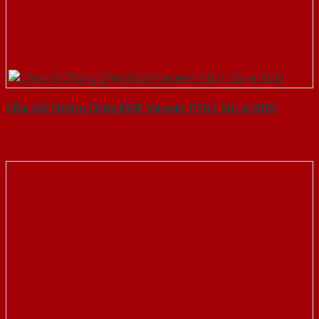
Cửa Gỗ Chống Cháy MDF Veneer P1G1 Sồi-a-SGD