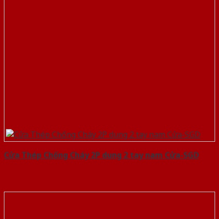
Cửa Thép Chống Cháy 2P dung 2 tay nam Cửa-SGD