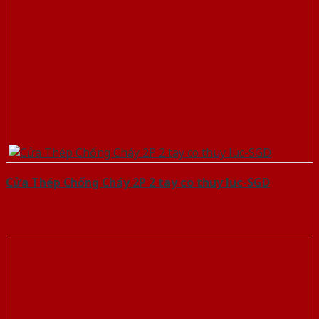
Cửa Thép Chống Cháy 2P 2 tay co thuy luc-SGD