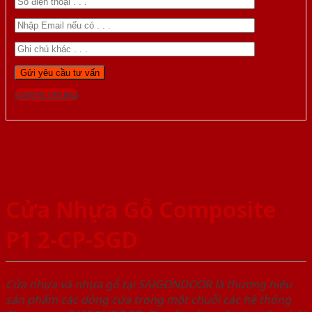
Gọi 0976.169.864
Cửa Nhựa Gỗ Composite
P1 2-CP-SGD
Cửa nhựa và nhựa gỗ tại SAIGONDOOR là thương hiệu
sản phẩm các dòng cửa trong một chuỗi các hệ thống