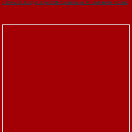
Cửa Gỗ Chống Cháy MDF Melamine P1 van kem-a-SGD