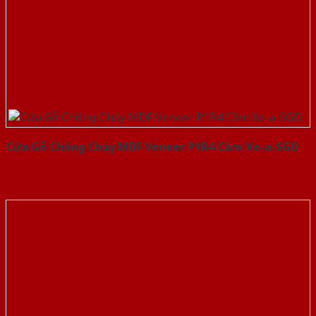
Cửa Gỗ Chống Cháy MDF Veneer P1R4 Căm Xe-a-SGD