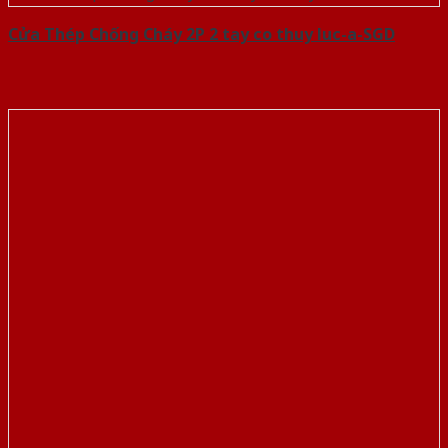
Cửa Thép Chống Cháy 2P 2 tay co thuy luc-a-SGD