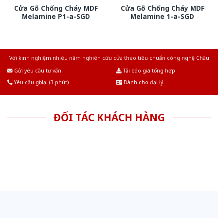
Cửa Gỗ Chống Cháy MDF
Cửa Gỗ Chống Cháy MDF
Melamine P1-a-SGD
Melamine 1-a-SGD
Với kinh nghiệm nhiêu năm nghiên cứu cửa theo tiêu chuẩn công nghệ Châu
Âu.Chúng tôi tự tin là nhà sản xuất & cung cấp hàng đầu tại Việt Nam!
Gửi yêu cầu tư vấn
Tải báo giá tổng hợp
Yêu cầu gọi lại (3 phút)
Dành cho đại lý
ĐỐI TÁC KHÁCH HÀNG