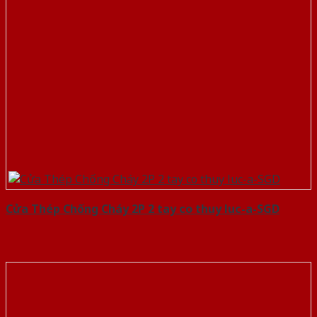
Cửa Thép Chống Cháy 2P 2 tay co thuy luc-a-SGD