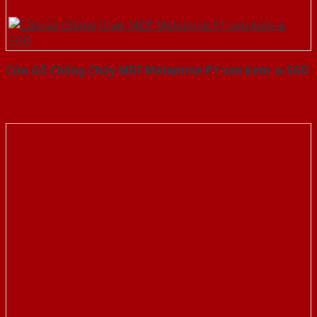
Cửa Gỗ Chống Cháy MDF Melamine P1 van kem-a-SGD