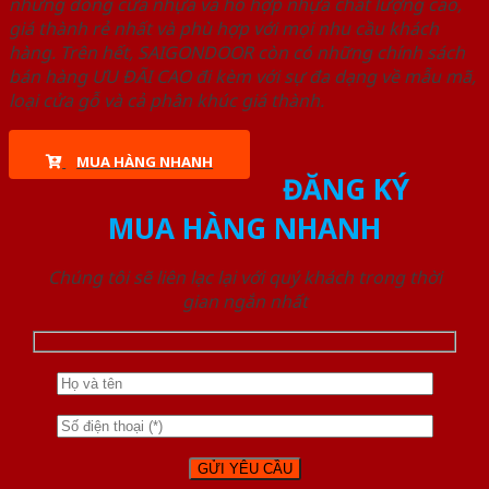
những dòng cửa nhựa và hỗ hợp nhựa chất lượng cao,
giá thành rẻ nhất và phù hợp với mọi nhu cầu khách
hàng. Trên hết, SAIGONDOOR còn có những chính sách
bán hàng ƯU ĐÃI CAO đi kèm với sự đa dạng về mẫu mã,
loại cửa gỗ và cả phân khúc giá thành.
MUA HÀNG NHANH
ĐĂNG KÝ
MUA HÀNG NHANH
Chúng tôi sẽ liên lạc lại với quý khách trong thời
gian ngắn nhất