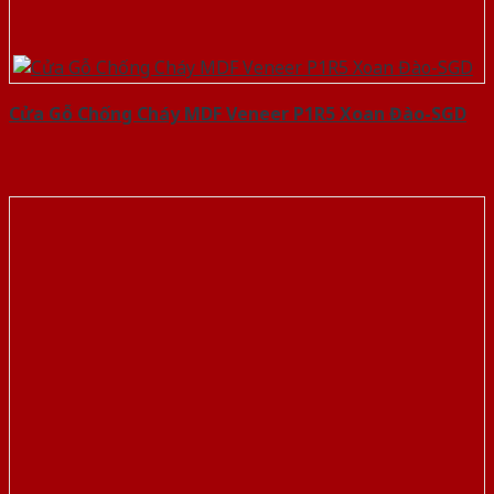
Cửa Gỗ Chống Cháy MDF Veneer P1R5 Xoan Đào-SGD