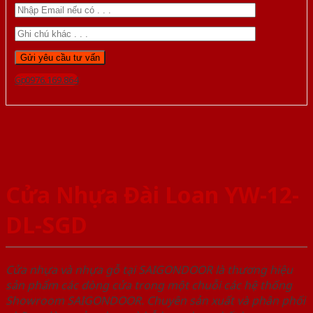
Gọi 0976.169.864
Cửa Nhựa Đài Loan YW-12-
DL-SGD
Cửa nhựa và nhựa gỗ tại SAIGONDOOR là thương hiệu
sản phẩm các dòng cửa trong một chuỗi các hệ thống
Showroom SAIGONDOOR. Chuyên sản xuất và phân phối