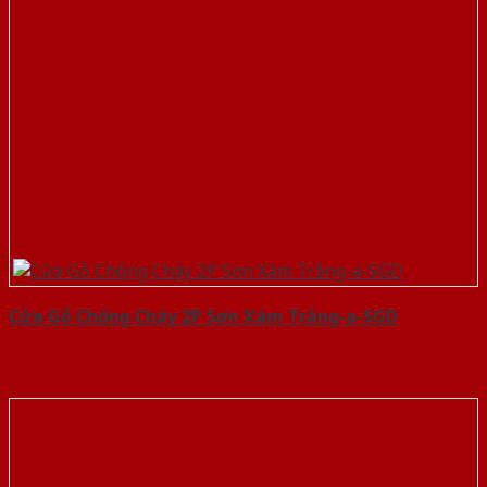
Cửa Gỗ Chống Cháy 2P Sơn Xám Trắng-a-SGD