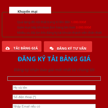
Khuyến mại
Quà tặng đồ nội thất trang trí lên đến
1.000.000đ
Giảm trực tiếp khi mua đơn hàng lớn hơn
3.000.000đ
Nhiều ưu đãi lớn khi đăng ký tài khoản thành viên thân thiết
TẢI BẢNG GIÁ
ĐĂNG KÝ TƯ VẤN
ĐĂNG KÝ TẢI BẢNG GIÁ
Đăng ký nhận báo giá mới nhất từ chúng tôi