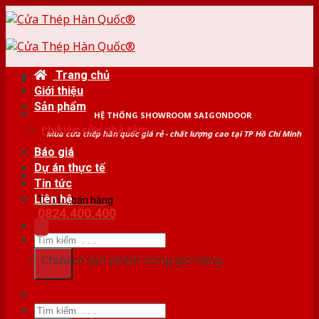
Skip
to
content
Trang chủ
Giới thiệu
Sản phẩm
HỆ THỐNG SHOWROOM SAIGONDOOR
Phụ kiện cửa nhà tắm
Mua cửa thép hàn quốc giá rẻ - chất lượng cao tại TP Hồ Chí Minh
Báo giá
Dự án thực tế
Tin tức
Liên hệ
Tư vấn bán hàng
0824.400.400
Tìm
kiếm:
Chưa có sản phẩm trong giỏ hàng.
Tìm